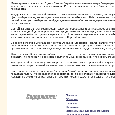
Министр иностранных дел Грузии Саломэ Зурабишвили назвала вчера "неприкрыты
министра внутренних дел и генпрокурора России проводят встречи в Абхазии с мес
государства".
Нодар Хашба, на минувшей неделе сам побывавший в Москве и, видимо, обговори
Центризбиркома «должны изучить все материалы абхазского ЦИК, связанные с п
российского Центризбиркома не будут давать какие-либо рекомендации, как нам по
заявил премьер.
Сергей Багапш считает себя победителем октябрьских президентских выборов. Его
за несколько дней до выборов, высокие представители России (среди них был и В
ином случае Абхазии сулили неприятности. Но такая агитация не понравилась аб
избиратели предпочли более независимого Сергея Багапша.
Во время встречи с милицейской элитой Абхазии Александр Чекалин заявил, что «г
выполнение законов. Милиция не должна вставать на сторону кого-либо из кандид
прозвучали автоматные очереди между сторонниками кандидатов в президенты, ч
Сам Владимир Колесников сообщил, что группа сотрудников правоохранительных 
добавил, что попросил у российских коллег помощи в оснащении «техникой, спе
Накануне этой встречи в Сухуми собрались резервисты и ветераны войны с Грузи
Командиры подразделений от имени шести тысяч резервистов высказались за пров
В интервью «Времени новостей» Александр Анкваб, кандидат на пост премьер-ми
представителей. Что же касается резервистов, то, по его словам, «за нами их вд
Абхазии не будет. «Все разговоры о том, что Абхазия расколется надвое -- это бре
Политика
Общество
Культура
Экономика
История международных отношений
Речи и выступления