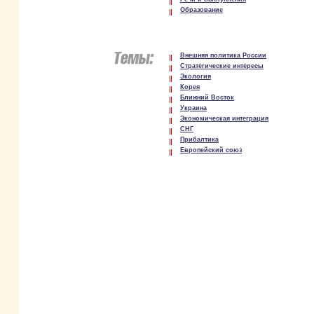
Образование
Внешняя политика России
Стратегические интересы
Экология
Корея
Ближний Восток
Украина
Экономическая интеграция
СНГ
Прибалтика
Европейский союз