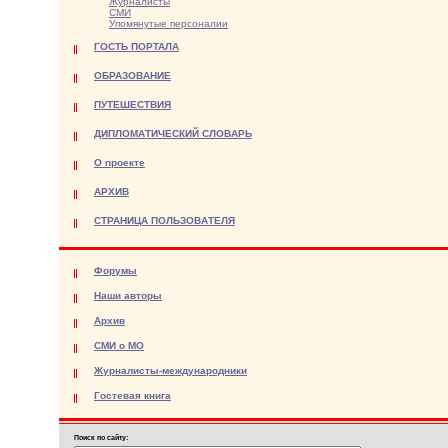
Журналисты
СМИ
Упомянутые персоналии
ГОСТЬ ПОРТАЛА
ОБРАЗОВАНИЕ
ПУТЕШЕСТВИЯ
ДИПЛОМАТИЧЕСКИЙ СЛОВАРЬ
О проекте
АРХИВ
СТРАНИЦА ПОЛЬЗОВАТЕЛЯ
Форумы
Наши авторы
Архив
СМИ о МО
Журналисты-международники
Гостевая книга
Поиск по сайту: