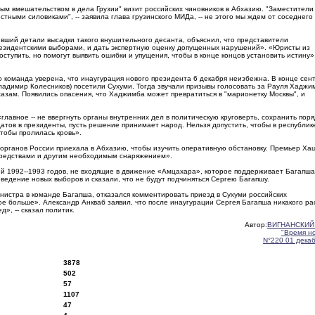
м вмешательством в дела Грузии" визит российских чиновников в Абхазию. "Заместители
тными силовиками", -- заявила глава грузинского МИДа, -- не этого мы ждем от соседнего
вший детали высадки такого внушительного десанта, объяснил, что представители
резидентскими выборами, и дать экспертную оценку допущенных нарушений». «Юристы из
ступить, но помогут выявить ошибки и упущения, чтобы в конце концов установить истину»,
 команда уверена, что инаугурация нового президента 6 декабря неизбежна. В конце сент
ладимир Колесников) посетили Сухуми. Тогда звучали призывы голосовать за Рауля Хаджим
хазам. Появились опасения, что Хаджимба может превратиться в "марионетку Москвы", и
лавное -- не ввергнуть органы внутренних дел в политическую круговерть, сохранить поря
атов в президенты, пусть решение принимает народ. Нельзя допустить, чтобы в республик
тобы пролилась кровь».
органов России приехала в Абхазию, чтобы изучить оперативную обстановку. Премьер Ха
цсредствами и другим необходимым снаряжением».
ей 1992--1993 годов, не входящие в движение «Амцахара», которое поддерживает Багапша
едение новых выборов и сказали, что не будут подчиняться Сергею Багапшу.
нистра в команде Багапша, отказался комментировать приезд в Сухуми российских
вое больше». Александр Анкваб заявил, что после инаугурации Сергея Багапша никакого ра
д», -- сказал политик.
Автор:
ВИГНАНСКИЙ
"Время н
N°220 01 дека
3878
502
57
1107
47