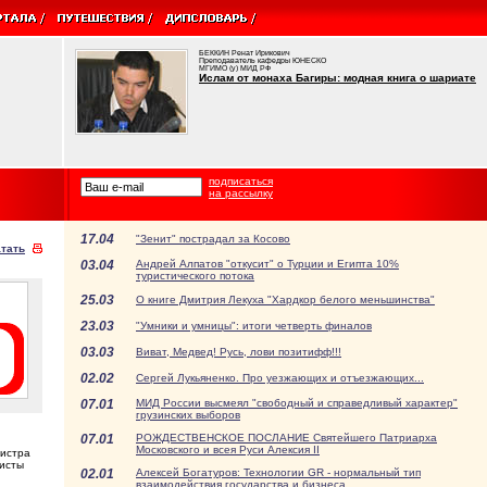
БЕККИН Ренат Ирикович
Преподаватель кафедры ЮНЕСКО
МГИМО (у) МИД РФ
Ислам от монаха Багиры: модная книга о шариате
подписаться
на рассылку
17.04
"Зенит" пострадал за Косово
тать
03.04
Андрей Алпатов "откусит" о Турции и Египта 10%
туристического потока
25.03
О книге Дмитрия Лекуха "Хардкор белого меньшинства"
23.03
"Умники и умницы": итоги четверть финалов
03.03
Виват, Медвед! Русь, лови позитифф!!!
02.02
Сергей Лукьяненко. Про уезжающих и отъезжающих...
07.01
МИД России высмеял "свободный и справедливый характер"
грузинских выборов
07.01
РОЖДЕСТВЕНСКОЕ ПОСЛАНИЕ Святейшего Патриарха
Московского и всея Руси Алексия II
нистра
ристы
02.01
Алексей Богатуров: Технологии GR - нормальный тип
взаимодействия государства и бизнеса