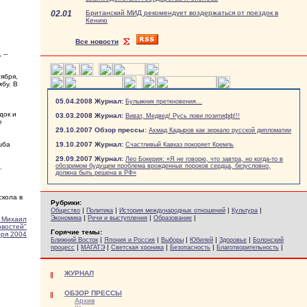
02.01
Британский МИД рекомендует воздержаться от поездок в
Кению
Все новости
 --
ября,
бу. В
05.04.2008 Журнал:
Булыжник преткновения...
док и
03.03.2008 Журнал:
Виват, Медвед! Русь лови позитифф!!!
е
29.10.2007 Обзор прессы:
Ахмад Кадыров как зеркало русской дипломатии
шба
19.10.2007 Журнал:
Счастливый Кавказ покоряет Кремль
29.09.2007 Журнал:
Лео Бокерия: «Я не говорю, что завтра, но когда-то в
обозримом будущем проблема врожденных пороков сердца, безусловно,
.
должна быть решена в РФ»
скола в
Рубрики:
|
|
|
|
Общество
Политика
История международных отношений
Культура
|
|
|
Экономика
Речи и выступления
Образование
 Михаил
овостей"
Горячие темы:
бря 2004
|
|
|
|
|
Ближний Восток
Япония и Россия
Выборы
Юбилей
Здоровье
Болонский
|
|
|
|
|
процесс
МАГАТЭ
Светская хроника
Безопасность
Благотворительность
ЖУРНАЛ
ОБЗОР ПРЕССЫ
Архив