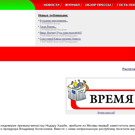
Новые публикации:
•
Булыжник преткновения...
// ТРУБКИН Антон
•
Тихая Япония...
// КРИВИЦКАЯ Наталия
•
Виват, Медвед! Русь лови позитифф!!!
// БАТАШЕВ Анатолий Геннадьевич
•
Счастливый Кавказ покоряет Кремль
// БАТАШЕВ Анатолий Геннадьевич
Распеча
"Время новостей"
 недоверие премьер-министру Нодару Хашбе, прибыли из Москвы первый заместитель ми
го прокурора Владимир Колесников. Вместе с ними непризнанную республику посетили ю