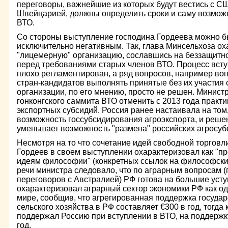
переговоры, важнейшие из которых будут вестись с С
Швейцарией, должны определить сроки и саму возможн
ВТО.
Со стороны выступление господина Гордеева можно б
исключительно негативным. Так, глава Минсельхоза ох
"лицемерную" организацию, сославшись на беззащитно
перед требованиями старых членов ВТО. Процесс вступ
плохо регламентирован, а ряд вопросов, например во
стран-кандидатов выполнять принятые без их участия
организации, по его мнению, просто не решен. Минист
гонконгского саммита ВТО отменить с 2013 года практ
экспортных субсидий. Россия ранее настаивала на том
возможность госсубсидирования агроэкспорта, и решен
уменьшает возможность "размена" российских агросуб
Несмотря на то что сочетание идей свободной торговл
Гордеев в своем выступлении охарактеризовал как "
идеям философии" (конкретных ссылок на философские
речи министра следовало, что по аграрным вопросам 
переговоров с Австралией) РФ готова на большие уступ
охарактеризовал аграрный сектор экономики РФ как о
мире, сообщив, что агрегированная поддержка государ
сельского хозяйства в РФ составляет €300 в год, тогда 
поддержал Россию при вступлении в ВТО, на поддержку
год.