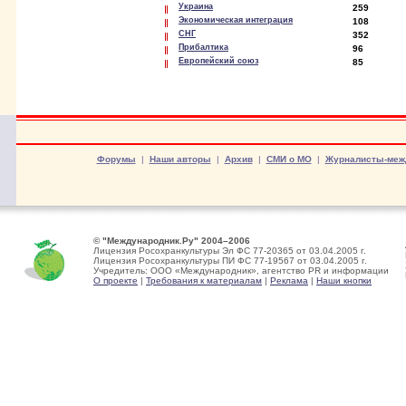
Украина
259
Экономическая интеграция
108
СНГ
352
Прибалтика
96
Европейский союз
85
Форумы
|
Наши авторы
|
Архив
|
СМИ о МО
|
Журналисты-меж
© "Международник.Ру" 2004–2006
Лицензия Росохранкультуры Эл ФС 77-20365 от 03.04.2005 г.
Лицензия Росохранкультуры ПИ ФС 77-19567 от 03.04.2005 г.
Учредитель: ООО «Международник», агентство PR и информации
О проекте
|
Требования к материалам
|
Реклама
|
Наши кнопки