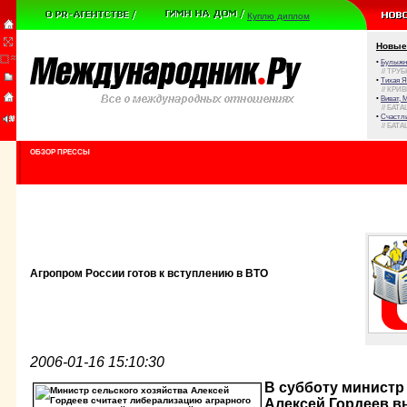
Куплю диплом
Новые
•
Булыжни
// ТРУ
•
Тихая Я
// КРИ
•
Виват, 
// БАТА
•
Счастли
// БАТА
ОБЗОР ПРЕССЫ
Агропром России готов к вступлению в ВТО
2006-01-16 15:10:30
В субботу министр
Алексей Гордеев в