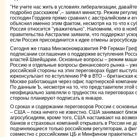
"Не учите нас жить в условиях либерализации, давайт
подробно расскажем",– заявил министр. Режим регули
господин Гордеев прямо сравнил с австралийским и ег
объяснил именно этим фактом, несмотря на то что к 
Россия относится "уважительно". Напомним, что в ноя
правительства Австралии заявили, что поддержат уск
если Россия присоединится к идее отмены агросубсиди
Сегодня же глава Минэкономразвития РФ Герман Греф
подписании соглашения о поддержке вступления Росс
властей Швейцарии. Основные вопросы – режим машин
Россию и отдельные вопросы финансового рынка – уж
российской стороны на этих переговорах будет выступ
юрконсультант по вступлению РФ в ВТО – британская
Москве работающая через офис партнерской компании
По данным Ъ, несмотря на то, что представители этой 
неофициально заявляли о трудностях на переговорах 
стороны планируют подписать в январе.
О сроках и содержании переговоров России с основны
– США – пока ничего не известно. США занимают близ
агросубсидиям, кроме того, США настаивают на возмо
банков и страховых компаний открывать в России не д
подчиняющиеся только российским регуляторам, а фи
совместно с российскими ЦБ и Минфином правительст