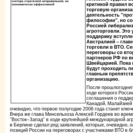
критикой правил в
торговую организац
деятельность "пр
философии", но с
Россией либерали
агроторговли. Это
поддержку вступле
Австралией – гла
торговли в ВТО. С
переговоры со вто
партнеров РФ по в
Швейцарией. Пока н
будут проходить п
главным препятств
организацию.
После прошлогоднего
ходе которого Росси
соглашения о поддер
Канадой, Малайзией 
очевидно, что первое полугодие 2006 года станет ключ
Вчера же глава Минсельхоза Алексей Гордеев во врем
"Восток–Запад" в ходе крупнейшей международной аг
в Берлине сделал ряд заявлений, которые, очевидно, 
позиций России на переговорах с участниками ВТО в 