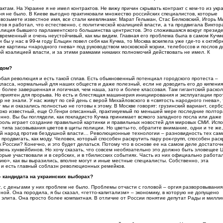
ктам. На Украине я не имел контрактов. Не вижу причин скрывать контракт с кем-то из укр
еня не было. В Киеве выгодно практиковали множество российских специалистов, которые
зьмете известное имя, все стали киевлянами: Марат Гельман, Стас Белковский, Игорь М
тов я работал, что естественно, с политической коалицией власти, а та продвигала Виктор
оалиция бывшего парламентского большинства центристов. Это сложившаяся вокруг презид
временный и очень неустойчивый, как мы видим. Главная его проблема была в самом Кучм
бы у нас в 99-м году Ельцин повел себя как Кучма, то Москва вскипела уже где-то к октябр
ие картины «народного гнева» под руководством московской мэрии, телебоссов и послов 
кой коалицией власти, и за этими рамками никаких полномочий действовать не имел. К
адом?
любая революция и есть такой сплав. Есть обыкновенный потенциал городского протеста –
класса, нормальный для наших обществ и даже полезный, если не доводить его до кипения
 более завершенная и логичная, чем наша, зато и более классовая. Там гигантский раскол
гоприятен для прорыва. Но есть и блестящая машинерия инициирования и эксплуатации про
р не знали. У нас живут по сей день с верой Михайловского в «святость народного гнева»,
мы и оказались полностью не готовы к этому. В Москве говорят: грузинский вариант, серб
ироко известный, еще О.Генри описанный, практикуемый по меньшей мере последние полтор
нно. Вы бы поглядели, как покладисто Кучма принимает всякого западного посла или даже
 роль играет создание правильной картинки и правильных новостей для мировых СМИ. Исп
типа засовывания цветов в щиты полиции. Но цветы-то, обратите внимание, одни и те же,
ивой народ против бездушной власти… Революционные технологии – разновидность тех сам
родвигать, как моду. Человек, который способен раскрутить пару рок-групп, способен раск
России? Конечно, и это будет делаться. Потому что в основе ее на самом деле достаточ
ень хунвейбинов. Но хочу сказать, что совсем необязательно это должно быть зловещее Ц
орые участвовали и в сербских, и в тбилисских событиях. Часть из них официально работа
ию», как вы выразились, вполне могут и иные местные специалисты. Собственно, эта
, и есть главный соблазн революционных ремейков.
» кандидата на украинских выборах?
, с деньгами у них проблем не было. Проблемы отчасти с головой – оргия разворовывания
ной. Она породила, я бы сказал, «гетто-капитализм» – экономику, в которую не допущено
 элита. Она просто более компактная. В отличие от России понятие депутат Рады и милли