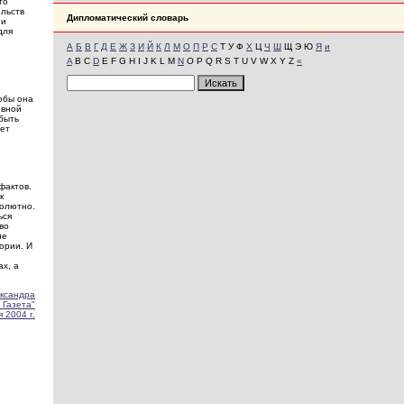
то
ельств
Дипломатический словарь
ни
для
А
Б
В
Г
Д
Е
Ж
З
И
Й
К
Л
М
О
П
Р
С
Т У Ф
Х
Ц
Ч
Ш
Щ Э Ю
Я
и
A
B C
D
E F G H I J K L M
N
O P Q R S T U V W X Y Z
«
тобы она
овной
быть
жет
фактов.
к
солютно.
ься
во
не
ории. И
ах, а
ксандра
 Газета"
 2004 г.