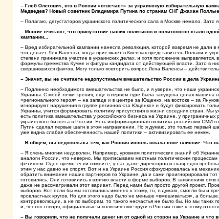
– Глеб Олегович, кто в России «отвечает» за украинскую избирательную ка
Медведев? Новый советник Владимира Путина по странам СНГ Джахан Поллы
– Полагаю, дегустаторов украинского политического сала в Москве немало. Зато я
– Многие считают, что присутствие наших политиков и политологов стало одн
кампании...
– Вред избирательной кампании нанесла революция, которой вовремя не дали в м
что делает Лех Валенса, когда приезжает в Киев как представитель Польши и упр
степени принимала участие в украинских делах, и хотя положение выправляется, в
формулы преемства Кучме и фигуры кандидата от действующей власти. Зато в них
свершившихся фактов. Могу только повторить вопрос Леха Валенсы – действител
– Значит, вы не считаете недопустимым вмешательство России в дела Украи
– Подлинно необходимого вмешательства не было, и я уверен, что наши украинск
Украины. С моей точки зрения, еще в первом туре была запущена целая машина 
«регионального героя» – на западе и в центре за Ющенко, на востоке – за Януко
игнорируют нарушения в группе регионов «за Ющенко» и будут фиксировать тольк
Украины, учится формировать политику присутствия в жизни соседних стран. Мы у
есть политика вмешательства у российского бизнеса на Украине, у приграничных ре
украинского бизнеса в России. Есть информационная политика российских СМИ в
Путин сделал первые шаги в этом направлении. Но я думаю, это только первый ш
уже видна слабая обеспеченность нашей политики – активизировать ее некем.
– В общем, вы недовольны тем, как Россия использовала свое влияние. Что в
– Я очень многим недоволен. Например, уровнем политических знаний об Украине 
аналоги России, что неверно. Мы приписываем местным политическим процессам 
фетишем. Одно время, если помните, у нас даже директоров и главредов пробов
этим у нас давно не спорят. Вот и на Украине Россия сфокусировалась на механ
обратить внимание наших партнеров по Украине, да и сами проигнорировали тот ф
готовились. Они готовились к взятию власти в форме выборов. В заявлениях оппо
даже не рассматривали этот вариант. Перед нами был просто другой проект. Прое
выборов. Вот если бы мы готовились именно к этому, то, я думаю, смогли бы и п
провластных кругов. Но для этого надо было не меньше «вмешиваться», а больше
контрреволюции, а не по выборам, то такого несчастья не было бы. Но мы таких 
и, честно говоря, официальные и политические круги в России тоже к этому относ
– Вы говорили, что не получали денег ни от одной из сторон на Украине и что