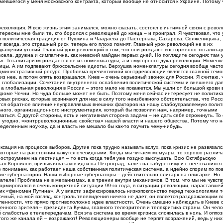
мевшегося у меня московского контракта, который вообще не относится к Украине. Потому 
 революция. Я всю жизнь этим занимался, можно сказать, состоял в интимной связи с рево
ересны мне были те, кто боролся с революцией до конца – и проиграл. Я чувствовал, что 
ая политическая традиция от Пушкина и Чаадаева до Пастернака, Сахарова, Солженицына,
всегда, это страшный риск, теперь его плохо помнят. Главный урок революций не в их
твращении утопий. Главный урок революций в том, что они рождают восторженно тоталита
села, дружна и симпатична, как киевский майдан первых дней. Но поглядите сегодня: там 
ть». Тоталитаризм рождается не из номенклатуры, а из мусорного духа революции. Номенк
улицы. А им подпевают брюссельские идиоты. Верхушка номенклатуры сегодня вообще част
о административный ресурс. Проблема превентивной контрреволюции является главной тем
из нее, а потом опять возвращался. Киев – очень серьезный звонок для России. Я считаю, 
 глобализации. Сочетание внутреннего ослабления политической системы и внешнего да
 а глобальная революция в России – этого мало не покажется. Мы ушли от большой крови 
 кроме Чечни. Но чуда больше может не быть. Поэтому меня сейчас интересует не политика
овых рисках, которые возникают для нас в силу того неизбежного обстоятельства, что Росс
ется обратное влияние неуправляемых внешних факторов на нашу слабоуправляемую полити
ального, организационного инструментария, который бы позволил нам, например, точными
ься. С другой стороны, есть и негативная сторона задачи – не дать себя опрокинуть. То 
и угодно, «контрреволюционные свойства» нашей власти и нашего общества. Потому что 
деленным ноу-хау, да и власть не мешало бы как-то поучить чему-нибудь.
сация на процессе выборов. Другие пока трудно называть вслух, пока кризис не развязался
которые на расстоянии кажутся очевидными. Когда мы читаем мемуары, то хорошо различ
 «остроумием на лестнице» – то есть когда тебя уже поздно выслушать. Всю Октябрьскую
л Корнилов, призывая казаков идти на Петроград, залез на табуреточку и с нее свалился
 понимаем, как работает наша собственная политическая система, а идейно спорим по по
ние губернаторов. Наши выборные губернаторы – действительно олигарх на олигархе. Но
ателе! Проблема не в механизмах, а в трении внутри механизмов. В том, что мы не чувст
рмировался в очень конкретной ситуации 99-го года, в ситуации революции, нараставшей
ник «феномен Путина». А у власти зафиксировалось низкопоклонство перед технологиями 
точный, на мой взгляд, контроль телевидения ничего не дает, он является раздражающим в
оленности, что прямо противоположно идее властности. Очень смешно наблюдать в Киеве 
енного зрителя – президента Кучмы, главного телезрителя и телекритика страны. Он чело
 слабостью к телепередачам. Вся эта система во время кризиса сложилась в ноль. И оппоз
и того же канала ей – возражают! Революционеры вообще не терпят возражений, ведь у них