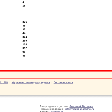
4
18
326
39
37
44
394
259
108
352
96
85
И о МО
|
Журналисты-международники
|
Гостевая книга
Автор идеи и издатель:
Анатолий Баташев
Письмо в редакцию:
info@mezhdunarodnik.ru
Хостинг:
kabbalk.ru