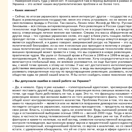
– Намерения ехать туда у меня нет. Я находился там в период выборов в рамках и
Украина – это аспект наших внутриполитических проблем и не более того.
– Каких именно?
– Сейчас по итогам украинского проекта меня интересует другое – государство и
Вырос в революционном государстве, меня это очень устраивало, но не менее инт
своя половина правды о России. Так сказать, Ленин плюс Жозеф де Местр. Русск
Зиновьева – вся сплошь антиреволюционная. Риск революции в России существует 
технологии: еще Бердяев заметил, что трудность не в осуществлении, а в предо
массу, отвергающую личное мнение как таковое. Сперва эта масса эйфорически ве
другие лица – тех суровых украинских селян, кто идет в Киев учить «нацию люби
приходит потом – «исполнить волю народа», которой без конца клянутся вожди 
является зарубежной, и я давно говорил: американский ресурс на Украине – эт
политической биографии, из-за нее я несколько раз приходил в политику и уходил 
наша политическая система не готова к новым революционным технологиям эпохи
внешних провокаций может привести к тому, что мы сорвемся в новую революцию,
практически чудом. Мы ушли от большой крови в России в 1996-м и 1999-м везде,
контрреволюция. Я, возможно, опять уйду из политики. Хочу сосредоточиться на н
включается в глобальный мир, ее влияние усиливается, но еще быстрее усилива
мы, с моей точки зрения, к этому не готовы. У нас нет достаточного интеллекту
действиями вмешиваться в дела других стран, а ведь мы вынуждены будем вмешиват
развивать определенные ноу-хау по предотвращению революции, развивать, есл
общество едва ли умней нашей власти. Я бы хотел снабдить новое поколение опре
– Вы допускали ошибки в своей работе на Украине?
– Да, и немало. Одну я уже называл – «электоральный идиотизм», чрезмерная фик
может поставить друзей под удар. Вообще революция полна смешных моментов, 
точки, где надо было действовать не так, а эдак. Это то, что французы называют
революцию можно при желании вывести из того анекдотического факта, что генера
общий хохот контрреволюционного казачества. Проблема России в том, что мы не
каких-то «выхухолей» – является или не является попранием демократии назначе
поглядите сегодня на украинских, назначаемых президентом, – предатель на пред
свои риски. Власть, к сожалению, здесь не исключение. Ведь нынешний режим сфо
года и остановленной выборами осенью 1999-го – весной 2000 года. Тогда и воз
поры, в частности перед телевизионной картинкой. Все давно уже не так. И избы
фактором и каким-то нелепым, на мой взгляд, символом начальственной вседозв
контроля телевидения, выстроенную вокруг вкусов и предпочтений одного-единств
страшно интересный, изощреннейший политик, со вкусом к аналитике, но со своей
кстати, с удивлением обнаружила, что ей не стало легче, когда в эфире одного 