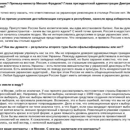
мпанию? Премьер-министр Михаил Фрадков? Глава президентской администрации Дмитр
ева?
 точно могу сказать, что ответственных за украинскую революцию в столице России нет. У
ой из причин усиления дестабилизации ситуации в республике, нанесло вред избирател
орду. Присутствие России было косметическим, мы едва восстановили баланс. Как вы дум
екает демонстрантов – зачем вы так долго ждали? С моей точки зрения, Россия в недоста
се началось слишком поздно. Мы не интересовались дискуссиями в среде украинских элит, 
 активно участвовали западные представители. Что неправильно, и привело Россию к пол
ьно, зачем мы столько ждали?
ны? Как вы думаете – результаты второго тура были сфальсифицированы или нет?
ие друзья вправе упрекнуть нас за это. Мы не оправдали доверия здравомыслящих гражда
нарушений на западе и на востоке Украины. Повсюду администрация действовала в интере
вича. Суетилось очень много западных наблюдателей, но было заранее известно, что они
о нарушения на востоке. Россия, к сожалению, со страшным опозданием, и это касается н
же вовлечены в жизнь Украины – есть политика вмешательства у украинской диаспоры в Ро
гионов. Есть киевская политика по поводу русского языка и культуры. Есть конкурентная п
 отношении украинских аудиторий... Как при этом России не иметь общенациональной пол
аг. Любая будущая администрация России будет иметь активную линию в украинских делах.
ы имели в виду?
в Москве, себя не исключая. У нас принято рассматривать постсоветские страны Евровосто
российский вес. Например, в России выборы, начиная еще с 1989 года, стали национальн
али выбирать. Для нас выборы являются общепринятым средством создания легитимной вла
ике выборов, но прозевала революцию. Возможно, это и было ошибкой, потому что мы не с
акт, что готовится проект «опрокидывания». Дело в том, что оппозиционные круги к выбо
зиции вы не найдете ни тени анализа того, а что будет, если наш кандидат проиграет выб
кт взятия власти, внешне приуроченный к процессу выборов. Революция в упаковке сорван
редотвратить кризис в острой форме, и даже повысить уровень диалога оппозиционных и
. Если бы мы имели полномочия консультировать украинских партнеров по превентивной
полномочий не имели. К сожалению, и украинские партнеры не хотели рассматривать эту те
ились, на мой взгляд, с неполной выкладкой.
 все ваши контракты – в Москве. С кем вы заключали эти контракты?