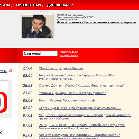
БЕККИН Ренат Ирикович
Преподаватель кафедры ЮНЕСКО
МГИМО (у) МИД РФ
Ислам от монаха Багиры: модная книга о шариате
подписаться
на рассылку
17.04
"Зенит" пострадал за Косово
тать
03.04
Андрей Алпатов "откусит" о Турции и Египта 10%
туристического потока
25.03
О книге Дмитрия Лекуха "Хардкор белого меньшинства"
23.03
"Умники и умницы": итоги четверть финалов
03.03
Виват, Медвед! Русь, лови позитифф!!!
02.02
Сергей Лукьяненко. Про уезжающих и отъезжающих...
07.01
МИД России высмеял "свободный и справедливый характер"
грузинских выборов
07.01
РОЖДЕСТВЕНСКОЕ ПОСЛАНИЕ Святейшего Патриарха
Московского и всея Руси Алексия II
ый
02.01
Алексей Богатуров: Технологии GR - нормальный тип
взаимодействия государства и бизнеса