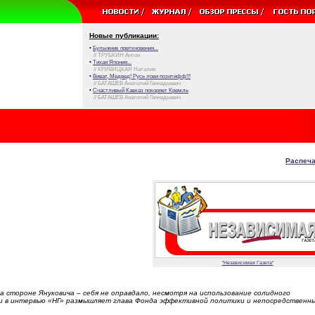
Новые публикации:
•
Булыжник преткновения...
// ТРУБКИН Антон
•
Тихая Япония...
// КРИВИЦКАЯ Наталия
•
Виват, Медвед! Русь лови позитифф!!!
// БАТАШЕВ Анатолий Геннадьевич
•
Счастливый Кавказ покоряет Кремль
// БАТАШЕВ Анатолий Геннадьевич
Распеча
"Независимая Газета"
 стороне Януковича – себя не оправдало, несмотря на использование солидного
ии в интервью «НГ» размышляет глава Фонда эффективной политики и непосредственн