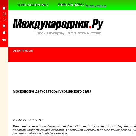
Куплю диплом
ОБЗОР ПРЕССЫ
Московские дегустаторы украинского сала
2004-12-07 13:08:37
Вмешательство российских властей в избирательную кампанию на Украине – на
политтехнологического десанта. О причинах неудачи и пользе контрреволюц
участник событий Глеб Павловский.