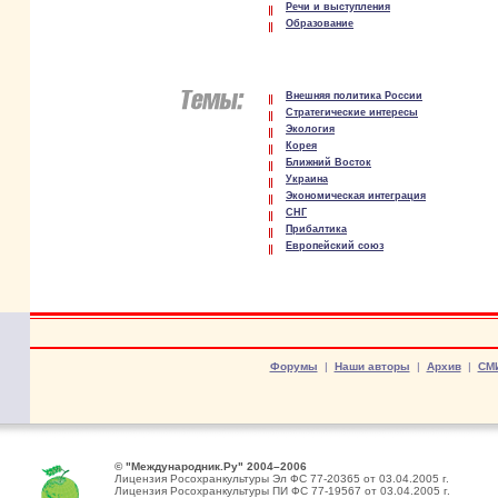
Речи и выступления
Образование
Внешняя политика России
Стратегические интересы
Экология
Корея
Ближний Восток
Украина
Экономическая интеграция
СНГ
Прибалтика
Европейский союз
Форумы
|
Наши авторы
|
Архив
|
СМ
© "Международник.Ру" 2004–2006
Лицензия Росохранкультуры Эл ФС 77-20365 от 03.04.2005 г.
Лицензия Росохранкультуры ПИ ФС 77-19567 от 03.04.2005 г.