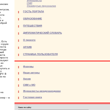
Журналисты
СМИ
аинских
Упомянутые персоналии
интусов,
ГОСТЬ ПОРТАЛА
а
ента
е,
ОБРАЗОВАНИЕ
ю и
доброй
ПУТЕШЕСТВИЯ
ДИПЛОМАТИЧЕСКИЙ СЛОВАРЬ
О проекте
. Есть
 «групп
теста
АРХИВ
 тогда
ский
СТРАНИЦА ПОЛЬЗОВАТЕЛЯ
аста
 просто
ользуют
 их
ых
Форумы
рутить и
но
Наши авторы
РУ. В
ла на
Архив
СМИ о МО
Журналисты-международники
 на
Гостевая книга
онер – в
Поиск по сайту: