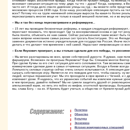
отнимают пафос абсолютной правды. Когда тебя не пускают никуда, ты можешь гово
возникает смешная ситуация на тему: дядя, ты что – дурак? Когда, например, в 
часто нет. И тогда дело спасло давление улицы на суд – вы можете себе предста
московских процессов 1938 года. Если нашу, российскую оппозицию пустить на тел
всех? Потому что на трупе никчемной оппозиции выросла бы какая-то более реаль
пересматривать многие вещи не только в нашей внешней политике, но и во внутр
– Мы и так без конца пересматриваем и реформируем...
– 15 лет мы проводим бесконечные реформы, и каждая следующая реформирует, 
перестают понимать, что происходит. Где та консервативная основа и где тот ре
была понята, объяснить ее нам самим. Сейчас разъяснением таким может быть то
закон вопреки нежеланию самых разных сил трогать Конституцию. Это не Филаде
заменен документом истинно учредительным для государства Россия. Иначе посте
делать и что делают тем временем с ней самой. Нарастают импровизации со все
– Если Янукович проиграет, а вы столько сделали для его победы, то россиян
– Мы вечно разочарованы во всех, кроме собственной дурости. Я думаю, нам пол
фаршируем. Возможен ли проигрыш Януковича? Еще бы. Слишком многое Виктор Ян
При сделке Кучмы за его счет ситуация для него схлопывается. Там возможны сам
коммерческим сделкам даже в самых отчаянных ситуациях. Воздух в Киеве всегда 
Лояльность силовых структур сейчас очень сильно испытывается. А оппозиция да
сыграть собственную игру. Является ли это поводом для того, чтобы сказать: ну в
людей, которых поражения учат. Мы это проходили в свое время и с Чечней, и с 
извлекают уроки. Я надеюсь, что из украинских событий мы извлечем нужные уроки
в чем проигрыш, давайте поймем? Мы не сумели защитить друзей от революционно
апельсиновой корке, но пить это пойло из мифов, оголтелой пропаганды, большеви
мы, слава Богу, – на их. И Кремль будет учиться, а общество от Кремля пускай до
Политика
Общество
Культура
Экономика
История международных отношений