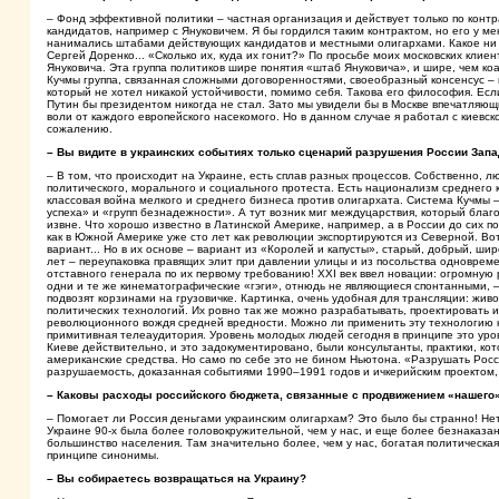
– Фонд эффективной политики – частная организация и действует только по контра
кандидатов, например с Януковичем. Я бы гордился таким контрактом, но его у м
нанимались штабами действующих кандидатов и местными олигархами. Какое ни во
Сергей Доренко... «Сколько их, куда их гонит?» По просьбе моих московских клиен
Януковича. Эта группа политиков шире понятия «штаб Януковича», и шире, чем к
Кучмы группа, связанная сложными договоренностями, своеобразный консенсус – 
который не хотел никакой устойчивости, помимо себя. Такова его философия. Если 
Путин бы президентом никогда не стал. Зато мы увидели бы в Москве впечатляющ
воли от каждого европейского насекомого. Но в данном случае я работал с киевс
сожалению.
– Вы видите в украинских событиях только сценарий разрушения России Зап
– В том, что происходит на Украине, есть сплав разных процессов. Собственно, 
политического, морального и социального протеста. Есть национализм среднего 
классовая война мелкого и среднего бизнеса против олигархата. Система Кучмы –
успеха» и «групп безнадежности». А тут возник миг междуцарствия, который бла
извне. Что хорошо известно в Латинской Америке, например, а в России до сих по
как в Южной Америке уже сто лет как революции экспортируются из Северной. Вот 
вариант... Но в их основе – вариант из «Королей и капусты», старый, добрый, ш
лет – переупаковка правящих элит при давлении улицы и из посольства одновреме
отставного генерала по их первому требованию! XXI век ввел новации: огромную
одни и те же кинематографические «гэги», отнюдь не являющиеся спонтанными, – 
подвозят корзинами на грузовичке. Картинка, очень удобная для трансляции: ж
политических технологий. Их ровно так же можно разрабатывать, проектировать и п
революционного вождя средней вредности. Можно ли применить эту технологию к 
примитивная телеаудитория. Уровень молодых людей сегодня в принципе это уров
Киеве действительно, и это задокументировано, были консультанты, практики, кот
американские средства. Но само по себе это не бином Ньютона. «Разрушать Росс
разрушаемость, доказанная событиями 1990–1991 годов и ичкерийским проектом
– Каковы расходы российского бюджета, связанные с продвижением «нашего
– Помогает ли Россия деньгами украинским олигархам? Это было бы странно! Нет
Украине 90-х была более головокружительной, чем у нас, и еще более безнаказан
большинство населения. Там значительно более, чем у нас, богатая политическая
принципе синонимы.
– Вы собираетесь возвращаться на Украину?