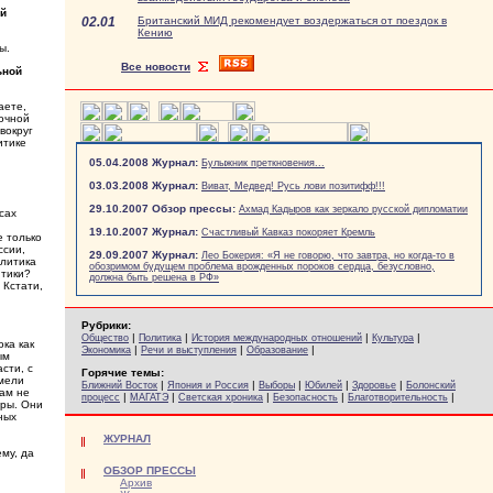
ий
02.01
Британский МИД рекомендует воздержаться от поездок в
Кению
вы.
Все новости
ьной
аете,
точной
вокруг
итике
05.04.2008 Журнал:
Булыжник преткновения...
03.03.2008 Журнал:
Виват, Медвед! Русь лови позитифф!!!
н
29.10.2007 Обзор прессы:
Ахмад Кадыров как зеркало русской дипломатии
сах
19.10.2007 Журнал:
Счастливый Кавказ покоряет Кремль
е только
ссии,
29.09.2007 Журнал:
Лео Бокерия: «Я не говорю, что завтра, но когда-то в
олитика
обозримом будущем проблема врожденных пороков сердца, безусловно,
итики?
должна быть решена в РФ»
 Кстати,
Рубрики:
|
|
|
|
Общество
Политика
История международных отношений
Культура
ка как
|
|
|
Экономика
Речи и выступления
Образование
ым
сти, с
Горячие темы:
умели
|
|
|
|
|
Ближний Восток
Япония и Россия
Выборы
Юбилей
Здоровье
Болонский
рам не
|
|
|
|
|
процесс
МАГАТЭ
Светская хроника
Безопасность
Благотворительность
оры. Они
ных
ЖУРНАЛ
му, да
ОБЗОР ПРЕССЫ
Архив