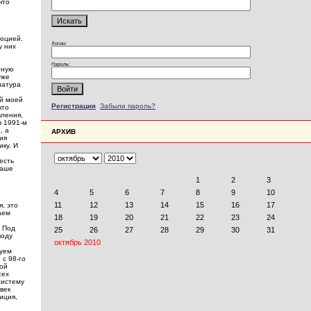
что
люцией.
Логин:
у них
Пароль:
рную
уже
латура
о
ой моей
Регистрация
Забыли пароль?
что
вления,
в 1991-м
, а
АРХИВ
ия
ку. И
есть
наше
, это
аем
. Под
воду
вуем
 с 98-го
той
сех
систему
век
иция,