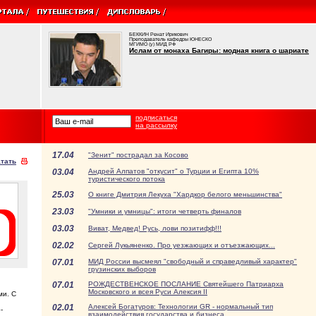
БЕККИН Ренат Ирикович
Преподаватель кафедры ЮНЕСКО
МГИМО (у) МИД РФ
Ислам от монаха Багиры: модная книга о шариате
подписаться
на рассылку
17.04
"Зенит" пострадал за Косово
тать
03.04
Андрей Алпатов "откусит" о Турции и Египта 10%
туристического потока
25.03
О книге Дмитрия Лекуха "Хардкор белого меньшинства"
23.03
"Умники и умницы": итоги четверть финалов
03.03
Виват, Медвед! Русь, лови позитифф!!!
02.02
Сергей Лукьяненко. Про уезжающих и отъезжающих...
07.01
МИД России высмеял "свободный и справедливый характер"
грузинских выборов
07.01
РОЖДЕСТВЕНСКОЕ ПОСЛАНИЕ Святейшего Патриарха
Московского и всея Руси Алексия II
ми. С
02.01
Алексей Богатуров: Технологии GR - нормальный тип
-
взаимодействия государства и бизнеса