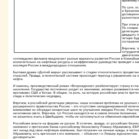
прежнему п
По сути, о
и Бразилие
договоренн
разногласи
При этом р
По словам 
делегацию,
двадцать л
четыре буд
соглашение
Впрочем, т
сотрудниче
двигателем
голливудских фильмов предлагают разные варианты развития России в ближайшие
исключительно на нефтяные ресурсы и неэффективное руководство приводят к зам
изоляция России в международных отношениях.
Бытовая драма «Долгий марш» рассказывает о стадии относительного процветания
отраслей. Правда, в политической системе происходит переход к управлению на 
нефти.
И наконец, производственный роман «Возрождение» реабилитирует страну в гл
населения. Государство постепенно уходит из экономики, активно развиваются не
противовес США и Китаю. В общем, та роль, на которую российские власти претен
спада и политических неурядиц.
Впрочем, в российской делегации уверены: наша основная проблема не реально 
расширенного правительства России -- это отсутствие скоординированной политик
компаниями он обсуждал конкретные шаги по улучшению имиджа России. Участни
негативном свете. Впрочем, тут Россия находится не в самом плохом положении. Т
не решились ехать в Швейцарию, чтобы не натолкнуться на обвинения европейских
Российские власти на форуме не ругали. В отличие, правда, от российских бизн
напомнил о претензиях банка к российскому бизнесмену Роману Абрамовичу. ЕБР
лет назад под свою нефтяную компанию, был потрачен на личные нужды, в частност
Абрамовичу, есть претензии к его компании, -- объяснил г-н Лемьер журналистам.
договориться».