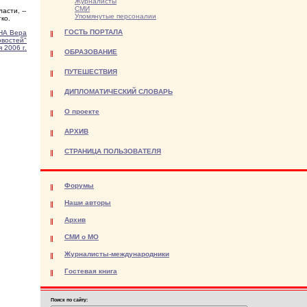
Журналисты
СМИ
асти, --
Упомянутые персоналии
ко.
ГОСТЬ ПОРТАЛА
НА Вера
овостей"
 2006 г.
ОБРАЗОВАНИЕ
ПУТЕШЕСТВИЯ
ДИПЛОМАТИЧЕСКИЙ СЛОВАРЬ
О проекте
АРХИВ
СТРАНИЦА ПОЛЬЗОВАТЕЛЯ
Форумы
Наши авторы
Архив
СМИ о МО
Журналисты-международники
Гостевая книга
Поиск по сайту: