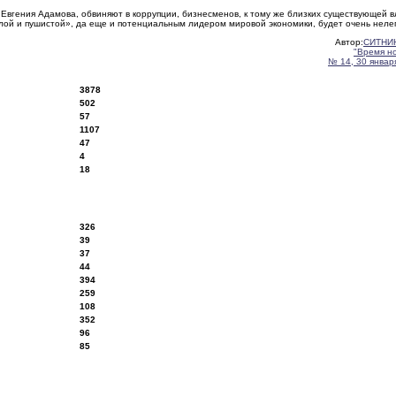
Евгения Адамова, обвиняют в коррупции, бизнесменов, к тому же близких существующей вл
белой и пушистой», да еще и потенциальным лидером мировой экономики, будет очень нелег
Автор:
СИТНИ
"Время н
№ 14, 30 января
3878
502
57
1107
47
4
18
326
39
37
44
394
259
108
352
96
85