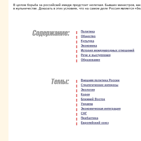
В целом борьба за российский имидж предстоит нелегкая. Бывших министров, как 
в жульничестве. Доказать в этих условиях, что на самом деле Россия является «
Политика
Общество
Культура
Экономика
История международных отношений
Речи и выступления
Образование
Внешняя политика России
Стратегические интересы
Экология
Корея
Ближний Восток
Украина
Экономическая интеграция
СНГ
Прибалтика
Европейский союз