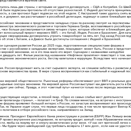
редставляются в мрачном свете.
сталось лишь две страны, с которыми не удается договориться, -- США и Колумбия. Со Шве
й были подписаны протоколы об отсутствии разногласий. С Индией достигнута принципиа
ость, а сам протокол будет подписан на этой неделе. С Австралией также удалось снять в
я, и документ, как рассчитывают в российской делегации, подпишут в самое ближайшее вр
оссийские чиновники и представители западных стран по-разному смотрят на перспективы 
министра экономического развития и торговли Германа Грефа, возглавлявшего российскую
 «все больше рассматривается связка четырех стран, которые обеспечат в ближайшие деся
ет колоссальный прирост мирового ВВП, -- это Китай, Индия, Россия и Бразилия». Для нач
ущие сверхдержавы договорились утроить товарооборот за пять лет. Год назад Россия по
 об этом с Китаем, а в Давосе были достигнуты соглашения с Индией и Бразилией.
ри сценария развития России до 2025 года, подготовленные специалистами форума в
стве с российскими и западными экспертами, показывают: может быть, России и предстоит
 мировой экономики, но в это пока мало кто верит. Сценарии с названиями наподобие
 двадцать лет. Фильм ужасов под названием «Нефтяное проклятие» повествует о том, как
едлению экономического роста, бегству капиталов и коррупции. Вследствие чего начинае
. Россия продолжает жить за счет сырьевого экспорта, не слишком заботясь о развитии 
основе верховенства права. В мире страна воспринимается как стабильный и надежный по
азах мировой общественности. Рыночные реформы обеспечивают рост ВВП и реальных до
сырьевые сектора экономики. На мировой арене Россия выступает как двигатель роста в Е
дуют уже сейчас. Правда, и этот «светлый путь» начнется только после периода экономич
существующие недостатки, а плохой пиар. «Одно из самых слабых мест деятельности
и пропаганды страны», -- полагает г-н Греф. По словам министра, на встречах с иностра
ки форума проявляют большой интерес к России, но зачастую воспринимают все происход
ак, по Украине ходят слухи, что первые лица государства, в том числе президент Виктор 
 политиков в отборе российского газа, направляемого на Запад.
есменов. Президент Европейского банка реконструкции и развития (ЕБРР) Жан Лемьер внов
Р провел внутреннее расследование, по которому кредит, взятый г-ном Абрамовичем неск
и, якобы на покупку яхт и оплату косметических услуг жене. «У нас нет претензий лично к
 -- Мы будем через швейцарский суд требовать возврата 17 млн долл., если нам не удастся