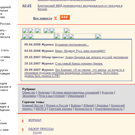
02.01
Британский МИД рекомендует воздержаться от поездок в
йцарией
Кению
льная
се
емя.
Все новости
России.
ть--
ала
дписала
05.04.2008 Журнал:
Булыжник преткновения...
 стать
03.03.2008 Журнал:
Виват, Медвед! Русь лови позитифф!!!
 ставка
29.10.2007 Обзор прессы:
Ахмад Кадыров как зеркало русской дипломатии
тся
19.10.2007 Журнал:
Счастливый Кавказ покоряет Кремль
29.09.2007 Журнал:
других
Лео Бокерия: «Я не говорю, что завтра, но когда-то в
обозримом будущем проблема врожденных пороков сердца, безусловно,
ставщик
должна быть решена в РФ»
ходов
вразии и
Рубрики:
еского
|
|
|
|
Общество
Политика
История международных отношений
Культура
|
|
|
Экономика
Речи и выступления
Образование
Горячие темы:
нными
|
|
|
|
|
Ближний Восток
Япония и Россия
Выборы
Юбилей
Здоровье
Болонский
ящее в
|
|
|
|
|
процесс
МАГАТЭ
Светская хроника
Безопасность
Благотворительность
Ющенко,
ь
ЖУРНАЛ
олько
ОБЗОР ПРЕССЫ
 с ним
Архив