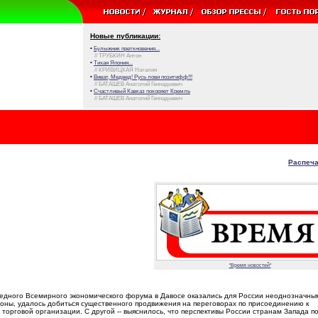
Новые публикации:
•
Булыжник преткновения...
// ТРУБКИН Антон
•
Тихая Япония...
// КРИВИЦКАЯ Наталия
•
Виват, Медвед! Русь лови позитифф!!!
// БАТАШЕВ Анатолий Геннадьевич
•
Счастливый Кавказ покоряет Кремль
// БАТАШЕВ Анатолий Геннадьевич
Распеча
"Время новостей"
едного Всемирного экономического форума в Давосе оказались для России неоднозначны
оны, удалось добиться существенного продвижения на переговорах по присоединению к
торговой организации. С другой -- выяснилось, что перспективы России странам Запада по