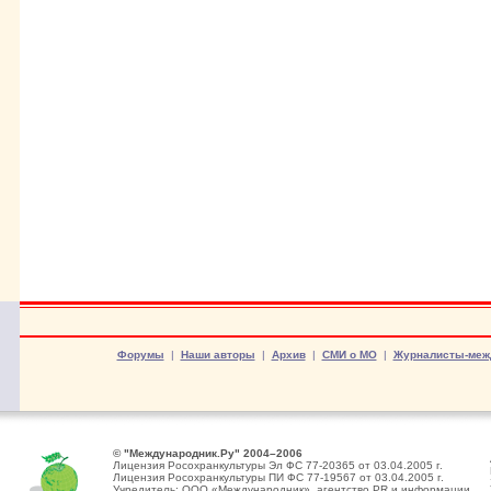
Форумы
|
Наши авторы
|
Архив
|
СМИ о МО
|
Журналисты-меж
© "Международник.Ру" 2004–2006
Лицензия Росохранкультуры Эл ФС 77-20365 от 03.04.2005 г.
Лицензия Росохранкультуры ПИ ФС 77-19567 от 03.04.2005 г.
Учредитель: ООО «Международник», агентство PR и информации