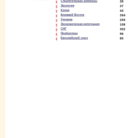
Стратегические интересы
39
Экология
37
Корея
44
Ближний Восток
394
Украина
259
Экономическая интеграция
108
СНГ
352
Прибалтика
96
Европейский союз
85