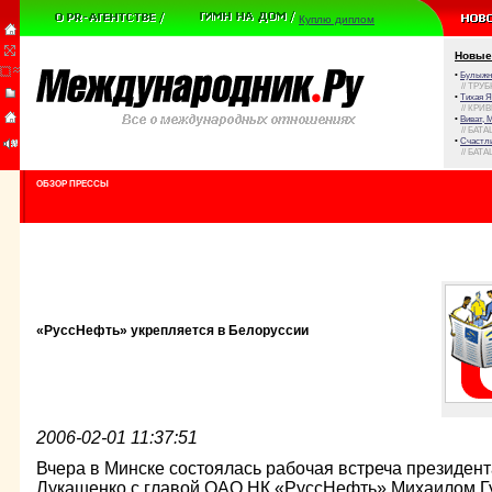
Куплю диплом
Новые
•
Булыжни
// ТРУ
•
Тихая Я
// КРИ
•
Виват, 
// БАТА
•
Счастли
// БАТА
ОБЗОР ПРЕССЫ
«РуссНефть» укрепляется в Белоруссии
2006-02-01 11:37:51
Вчера в Минске состоялась рабочая встреча президен
Лукашенко с главой ОАО НК «РуссНефть» Михаилом Гу