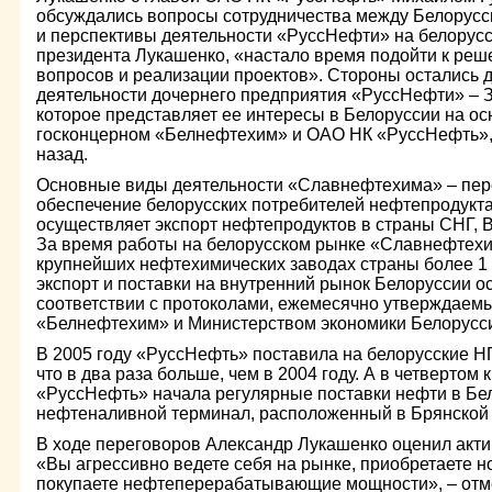
обсуждались вопросы сотрудничества между Белорусс
и перспективы деятельности «РуссНефти» на белорусс
президента Лукашенко, «настало время подойти к реш
вопросов и реализации проектов». Стороны остались 
деятельности дочернего предприятия «РуссНефти» –
которое представляет ее интересы в Белоруссии на о
госконцерном «Белнефтехим» и ОАО НК «РуссНефть», 
назад.
Основные виды деятельности «Славнефтехима» – пер
обеспечение белорусских потребителей нефтепродукт
осуществляет экспорт нефтепродуктов в страны СНГ, 
За время работы на белорусском рынке «Славнефтех
крупнейших нефтехимических заводах страны более 1 
экспорт и поставки на внутренний рынок Белоруссии 
соответствии с протоколами, ежемесячно утверждаем
«Белнефтехим» и Министерством экономики Белорусс
В 2005 году «РуссНефть» поставила на белорусские НП
что в два раза больше, чем в 2004 году. А в четвертом
«РуссНефть» начала регулярные поставки нефти в Бе
нефтеналивной терминал, расположенный в Брянской 
В ходе переговоров Александр Лукашенко оценил акт
«Вы агрессивно ведете себя на рынке, приобретаете 
покупаете нефтеперерабатывающие мощности», – отм