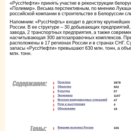
«РуссНефти» принять участие в реконструкции белору
«Полимир». Весьма перспективным, по мнению Лукаше
российской компании в строительстве в Белоруссии сл
Напомним: «РуссНефть» входит в десятку крупнейших
России. В ее структуре – 30 добывающих предприяти
завода, 2 транспортных предприятия, а также совреме
насчитывающая 300 автозаправочных комплексов. Пр
расположены в 17 регионах России и в странах СНГ.
запасы «РуссНефти» превышают 630 млн. тонн, а объе
млн. тонн.
Политика
3878
Общество
502
Культура
57
Экономика
1107
История международных отношений
47
Речи и выступления
4
Образование
18
Внешняя политика России
326