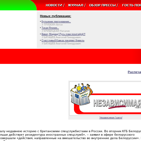
Новые публикации:
•
Булыжник преткновения...
// ТРУБКИН Антон
•
Тихая Япония...
// КРИВИЦКАЯ Наталия
•
Виват, Медвед! Русь лови позитифф!!!
// БАТАШЕВ Анатолий Геннадьевич
•
Счастливый Кавказ покоряет Кремль
// БАТАШЕВ Анатолий Геннадьевич
Распеча
"Независимая Газета"
калу недавнюю историю с британскими спецслужбистами в России. Во вторник КГБ Белору
ольши действует резидентура иностранных спецслужб», – заявил в эфире белорусского
 совершали «действия, направленные на вмешательство во внутренние дела Белоруссии».