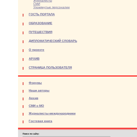
Журналисты
СМИ
Упомянутые персоналии
ГОСТЬ ПОРТАЛА
ОБРАЗОВАНИЕ
ПУТЕШЕСТВИЯ
ДИПЛОМАТИЧЕСКИЙ СЛОВАРЬ
О проекте
АРХИВ
СТРАНИЦА ПОЛЬЗОВАТЕЛЯ
Форумы
Наши авторы
Архив
СМИ о МО
Журналисты-международники
Гостевая книга
Поиск по сайту: