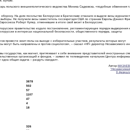
, Бутько.
тарь польского внешнеполитического ведомства Моника Садковска, «подобные обвинения т
ю оборону. На днях посольство Белоруссии в Братиславе отказало в выдаче визы журналис
 выборы. Не получили визы заместитель госсекретаря США по странам Европы Дэниел Фри
Евросоюза Роберт Купер, отменившие в итоге свой визит в Белоруссию.
елорусское правительство издало постановление, регламентирующее порядок выдворения 
елоруссии в интересах национальной безопасности, общественного порядка, защиты
в провести экзит-полы на выходе с избирательных участков, результаты которых могут
ы могут быть направлены и против социологов», – сказал «НГ» директор Независимого ин
ы государства, как магнит, притягивают к себе внимание представителей иностранных сп
тельственных организаций и фондов, – заявил по телевидению начальник Центра информа
 одна общая задача – раздуть скандал».
Автор:
МАЗАЕВ
"Независимая
9 февраля
3878
502
57
1107
47
4
18
326