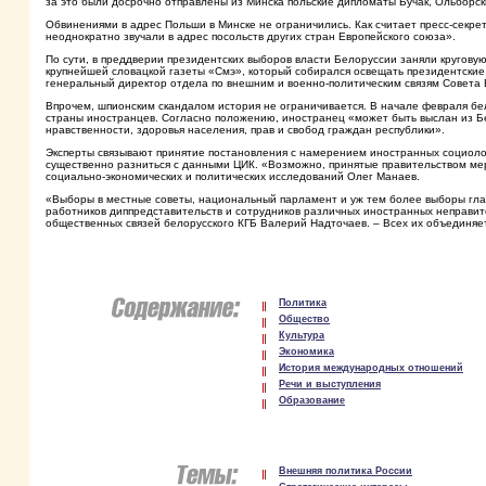
за это были досрочно отправлены из Минска польские дипломаты Бучак, Ольборски
Обвинениями в адрес Польши в Минске не ограничились. Как считает пресс-секре
неоднократно звучали в адрес посольств других стран Европейского союза».
По сути, в преддверии президентских выборов власти Белоруссии заняли кругову
крупнейшей словацкой газеты «Смэ», который собирался освещать президентские
генеральный директор отдела по внешним и военно-политическим связям Совета 
Впрочем, шпионским скандалом история не ограничивается. В начале февраля б
страны иностранцев. Согласно положению, иностранец «может быть выслан из Б
нравственности, здоровья населения, прав и свобод граждан республики».
Эксперты связывают принятие постановления с намерением иностранных социолого
существенно разниться с данными ЦИК. «Возможно, принятые правительством мер
социально-экономических и политических исследований Олег Манаев.
«Выборы в местные советы, национальный парламент и уж тем более выборы глав
работников диппредставительств и сотрудников различных иностранных неправи
общественных связей белорусского КГБ Валерий Надточаев. – Всех их объединяет
Политика
Общество
Культура
Экономика
История международных отношений
Речи и выступления
Образование
Внешняя политика России