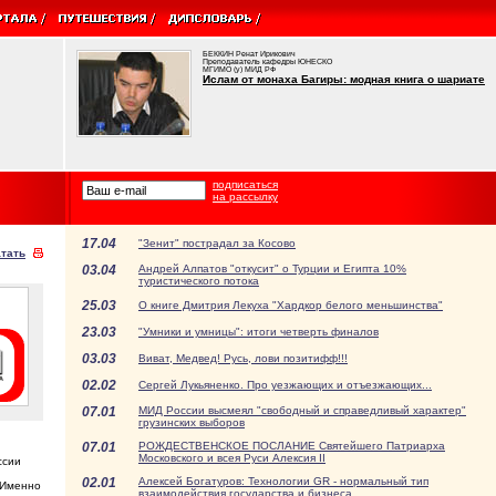
БЕККИН Ренат Ирикович
Преподаватель кафедры ЮНЕСКО
МГИМО (у) МИД РФ
Ислам от монаха Багиры: модная книга о шариате
подписаться
на рассылку
17.04
"Зенит" пострадал за Косово
тать
03.04
Андрей Алпатов "откусит" о Турции и Египта 10%
туристического потока
25.03
О книге Дмитрия Лекуха "Хардкор белого меньшинства"
23.03
"Умники и умницы": итоги четверть финалов
03.03
Виват, Медвед! Русь, лови позитифф!!!
02.02
Сергей Лукьяненко. Про уезжающих и отъезжающих...
07.01
МИД России высмеял "свободный и справедливый характер"
грузинских выборов
07.01
РОЖДЕСТВЕНСКОЕ ПОСЛАНИЕ Святейшего Патриарха
Московского и всея Руси Алексия II
ссии
02.01
Алексей Богатуров: Технологии GR - нормальный тип
 Именно
взаимодействия государства и бизнеса