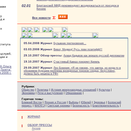
02.01
Британский МИД рекомендует воздержаться от поездок в
акже
Кению
ту
Все новости
д и
из
05.04.2008 Журнал:
Булыжник преткновения...
ститута
03.03.2008 Журнал:
Виват, Медвед! Русь лови позитифф!!!
ецслужб,
29.10.2007 Обзор прессы:
Ахмад Кадыров как зеркало русской дипломатии
ции и
19.10.2007 Журнал:
Счастливый Кавказ покоряет Кремль
А Ольга
29.09.2007 Журнал:
Лео Бокерия: «Я не говорю, что завтра, но когда-то в
 Газета"
обозримом будущем проблема врожденных пороков сердца, безусловно,
 2006 г.
должна быть решена в РФ»
Рубрики:
|
|
|
|
Общество
Политика
История международных отношений
Культура
|
|
|
Экономика
Речи и выступления
Образование
Горячие темы:
|
|
|
|
|
Ближний Восток
Япония и Россия
Выборы
Юбилей
Здоровье
Болонский
|
|
|
|
|
процесс
МАГАТЭ
Светская хроника
Безопасность
Благотворительность
ЖУРНАЛ
ОБЗОР ПРЕССЫ
Архив