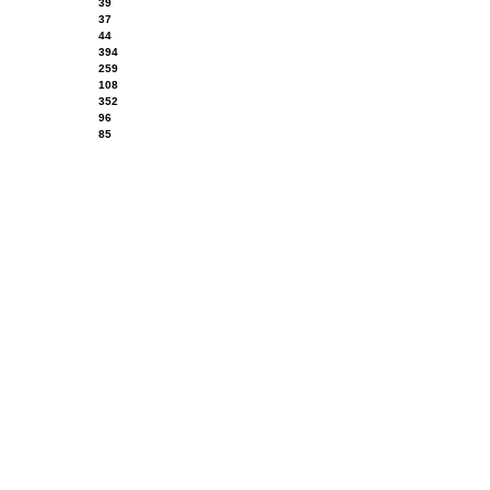
39
37
44
394
259
108
352
96
85