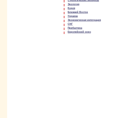
Стратегические интересы
Экология
Корея
Ближний Восток
Украина
Экономическая интеграция
СНГ
Прибалтика
Европейский союз