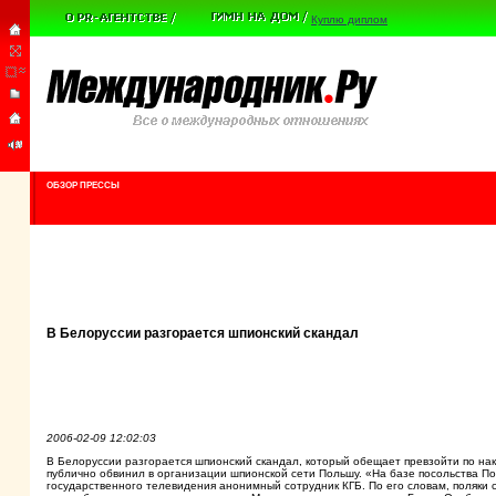
Куплю диплом
ОБЗОР ПРЕССЫ
В Белоруссии разгорается шпионский скандал
2006-02-09 12:02:03
В Белоруссии разгорается шпионский скандал, который обещает превзойти по на
публично обвинил в организации шпионской сети Польшу. «На базе посольства П
государственного телевидения анонимный сотрудник КГБ. По его словам, поляки