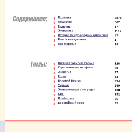
Политика
3878
Общество
502
Культура
57
Экономика
1107
История международных отношений
47
Речи и выступления
4
Образование
18
Внешняя политика России
326
Стратегические интересы
39
Экология
37
Корея
44
Ближний Восток
394
Украина
259
Экономическая интеграция
108
СНГ
352
Прибалтика
96
Европейский союз
85