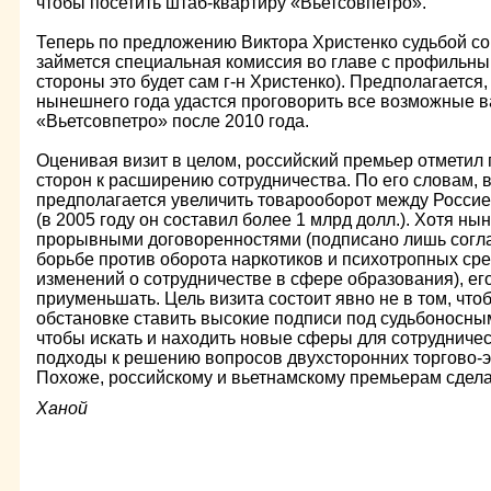
чтобы посетить штаб-квартиру «Вьетсовпетро».
Теперь по предложению Виктора Христенко судьбой с
займется специальная комиссия во главе с профильны
стороны это будет сам г-н Христенко). Предполагается,
нынешнего года удастся проговорить все возможные 
«Вьетсовпетро» после 2010 года.
Оценивая визит в целом, российский премьер отметил
сторон к расширению сотрудничества. По его словам,
предполагается увеличить товарооборот между Россие
(в 2005 году он составил более 1 млрд долл.). Хотя ны
прорывными договоренностями (подписано лишь согла
борьбе против оборота наркотиков и психотропных сре
изменений о сотрудничестве в сфере образования), его
приуменьшать. Цель визита состоит явно не в том, чт
обстановке ставить высокие подписи под судьбоносным
чтобы искать и находить новые сферы для сотрудниче
подходы к решению вопросов двухсторонних торгово-
Похоже, российскому и вьетнамскому премьерам сделат
Ханой