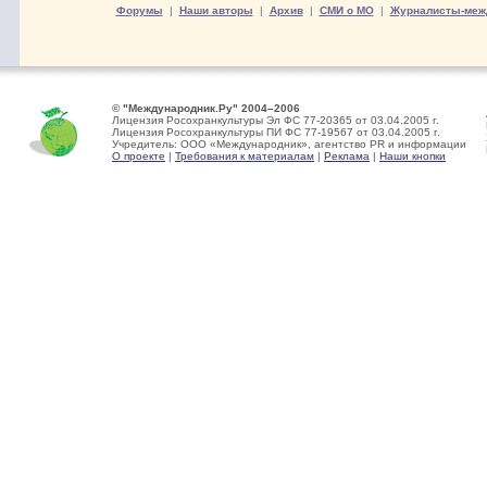
Форумы
|
Наши авторы
|
Архив
|
СМИ о МО
|
Журналисты-меж
© "Международник.Ру" 2004–2006
Лицензия Росохранкультуры Эл ФС 77-20365 от 03.04.2005 г.
Лицензия Росохранкультуры ПИ ФС 77-19567 от 03.04.2005 г.
Учредитель: ООО «Международник», агентство PR и информации
О проекте
|
Требования к материалам
|
Реклама
|
Наши кнопки