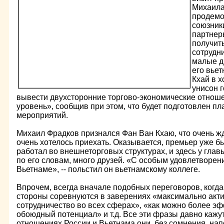
Михаила
продемо
союзник
партнер
получит
сотрудн
малые д
его вье
Кхай в х
унисон г
вывести двухсторонние торгово-экономические отнош
уровень», сообщив при этом, что будет подготовлен п
мероприятий.
Михаил Фрадков признался Фан Ван Кхаю, что очень жда
очень хотелось приехать. Оказывается, премьер уже б
работал во внешнеторговых структурах, и здесь у глав
по его словам, много друзей. «С особым удовлетворе
Вьетнаме», -- польстил он вьетнамскому коллеге.
Впрочем, всегда вначале подобных переговоров, когда
стороны соревнуются в заверениях «максимально акт
сотрудничество во всех сферах», «как можно более э
обоюдный потенциал» и т.д. Все эти фразы давно кажу
отношениях России и Вьетнама они, без сомнения, на