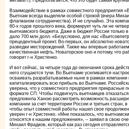
мегаватт). Предполагается, что это будет самая крупн
Взаимодействие в рамках совместного предприятия «В
Вьетнам всегда выделяли особой строкой (вчера Михаи
флагманом сотрудничества). И не случайно. Эта компа
80-х годов прошлого века, формирует чуть ли не четве
вьетнамского бюджета. Даже в бюджет России только в
дало 700 млн долл. «Безусловно, для нас «Вьетсовпетр
прецедентный проект. Во-первых, он абсолютно новато
разведки месторождений. Также мы впервые работаем 
качественная нефть. Новаторское оно и потому, что ра
говорит г-н Христенко.
И вот сейчас, за четыре года до окончания срока дейст
него сгущаются тучи. Во Вьетнаме усиливается настро
осваивать разрабатываемые ныне в рамках компании
капитализировать всю прибыль во Вьетнаме. Российска
уверена, что у совместного предприятия прекрасные 
формате СП. Чтобы подвигнуть вьетнамцев отказаться
предложила Ханою рассмотреть возможность расшири
компании за счет территории России и третьих стран, в
чтобы опыт совместной работы нашел свое продолжение
уверен г-н Христенко. «Мне показалось, что вьетнамс
относятся к нашим предложения», -- заявил в свою о
Михаил Фрадков, который как раз сегодня отправляетс