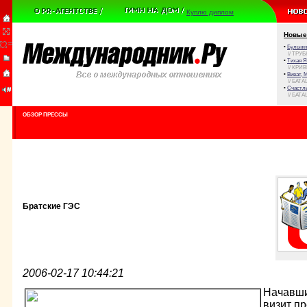
Куплю диплом
Новые
•
Булыжни
// ТРУ
•
Тихая Я
// КРИ
•
Виват, 
// БАТА
•
Счастли
// БАТА
ОБЗОР ПРЕССЫ
Братские ГЭС
2006-02-17 10:44:21
Начавши
визит п