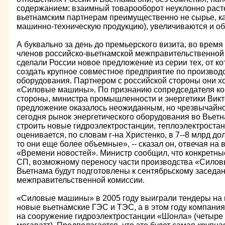
содержанием: взаимный товарооборот неуклонно расте
вьетнамским партнерам преимущественно не сырье, как
машинно-техническую продукцию), увеличиваются и о
А буквально за день до премьерского визита, во время
членов российско-вьетнамской межправительственной
сделали России новое предложение из серии тех, от кот
создать крупное совместное предприятие по производс
оборудования. Партнером с российской стороны они х
«Силовые машины». По признанию сопредседателя ко
стороны, министра промышленности и энергетики Викто
предложение оказалось неожиданным, но чрезвычайн
сегодня рынок энергетического оборудования во Вьетн
строить новые гидроэлектростанции, теплоэлектростан
оценивается, по словам г-на Христенко, в 7--8 млрд до
то они еще более объемные», -- сказал он, отвечая на
«Времени новостей». Министр сообщил, что конкретн
СП, возможному переносу части производства «Сило
Вьетнама будут подготовлены к сентябрьскому заседа
межправительственной комиссии.
«Силовые машины» в 2005 году выиграли тендеры на 
новые вьетнамские ГЭС и ТЭС, а в этом году компания
на сооружение гидроэлектростанции «Шонла» (четыре