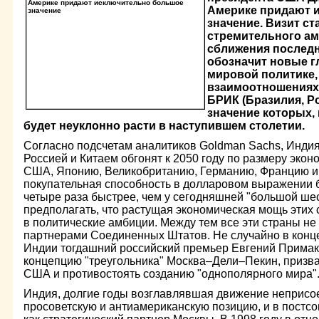
Америке придают 
значение. Визит ст
стремительного ам
сближения последни
обозначит новые г
мировой политике, 
взаимоотношениях
БРИК (Бразилия, Ро
значение которых,
будет неуклонно расти в наступившем столетии.
Согласно подсчетам аналитиков Goldman Sachs, Индия
Россией и Китаем обгонят к 2050 году по размеру эко
США, Японию, Великобританию, Германию, Францию и 
покупательная способность в долларовом выражении б
четыре раза быстрее, чем у сегодняшней "большой ше
предполагать, что растущая экономическая мощь этих 
в политические амбиции. Между тем все эти страны не
партнерами Соединенных Штатов. Не случайно в конце
Индии тогдашний российский премьер Евгений Прима
концепцию "треугольника" Москва–Дели–Пекин, призв
США и противостоять созданию "однополярного мира"
Индия, долгие годы возглавлявшая движение неприс
просоветскую и антиамериканскую позицию, и в постс