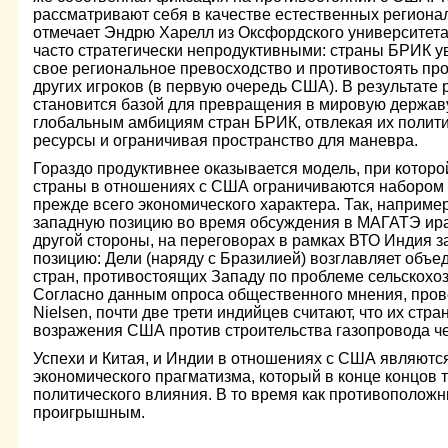
рассматривают себя в качестве естественных регионал
отмечает Эндрю Харелл из Оксфордского университета
часто стратегически непродуктивными: страны БРИК у
свое региональное превосходство и противостоять про
других игроков (в первую очередь США). В результате 
становится базой для превращения в мировую державу
глобальным амбициям стран БРИК, отвлекая их полити
ресурсы и ограничивая пространство для маневра.
Гораздо продуктивнее оказывается модель, при котор
страны в отношениях с США ограничиваются набором к
прежде всего экономического характера. Так, наприм
западную позицию во время обсуждения в МАГАТЭ ира
другой стороны, на переговорах в рамках ВТО Индия з
позицию: Дели (наряду с Бразилией) возглавляет объ
стран, противостоящих Западу по проблеме сельскохо
Согласно данным опроса общественного мнения, пров
Nielsen, почти две трети индийцев считают, что их стр
возражения США против строительства газопровода ч
Успехи и Китая, и Индии в отношениях с США являютс
экономического прагматизма, который в конце концов 
политического влияния. В то время как противоположн
проигрышным.