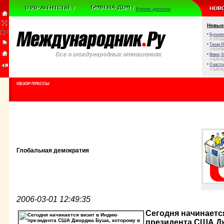
Куплю диплом
Новые
•
Булыжни
// ТРУ
•
Тихая Я
// КРИ
•
Виват, 
// БАТА
•
Счастли
// БАТА
ОБЗОР ПРЕССЫ
Глобальная демократия
2006-03-01 12:49:35
Сегодня начинаетс
президента США Дж