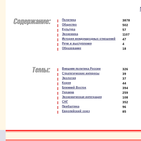
Политика
3878
Общество
502
Культура
57
Экономика
1107
История международных отношений
47
Речи и выступления
4
Образование
18
Внешняя политика России
326
Стратегические интересы
39
Экология
37
Корея
44
Ближний Восток
394
Украина
259
Экономическая интеграция
108
СНГ
352
Прибалтика
96
Европейский союз
85