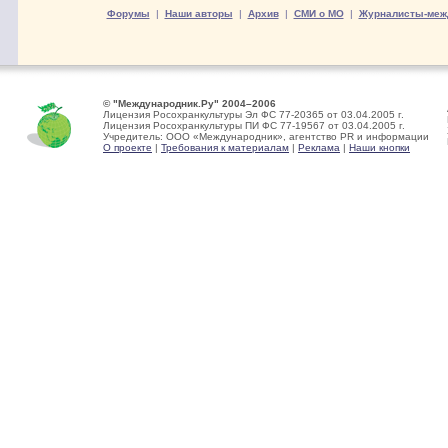
Форумы
|
Наши авторы
|
Архив
|
СМИ о МО
|
Журналисты-меж
© "Международник.Ру" 2004–2006
Лицензия Росохранкультуры Эл ФС 77-20365 от 03.04.2005 г.
Лицензия Росохранкультуры ПИ ФС 77-19567 от 03.04.2005 г.
Учредитель: ООО «Международник», агентство PR и информации
О проекте
|
Требования к материалам
|
Реклама
|
Наши кнопки