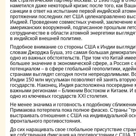
как стратегический партнер Москвы. В 1998 году в о
наметился даже некоторый кризис после того, как Ваш
санкции в ответ на испытание первой индийской атом
протяжении последних лет США целенаправленно выс
Индией. Проведение совместных учений, заключение к
американских вооружений, подписанное прошлым лет
сотрудничестве в области атомной энергетики выглядя
в индийской внешней политике.
Подобное внимание со стороны США к Индии выглядит
словам Джорджа Буша, это самая большая демократиче
одно из важных обстоятельств. При том что Китай им
большее значение в экономической сфере, а Россия с 
потенциалом – в сфере глобальной геополитики, идей
странами выглядят сегодня почти непреодолимыми. В
Индии 150 млн мусульман позволяют ей занять вторую
государств. Наконец, Индия расположена посередине 
важными регионами – Ближним Востоком и Китаем. И 
одно из ключевых государств XXI столетия.
Не менее значима и готовность к подобному сближени
Примакова потерпела пока полное фиаско. Страны "тр
выстраивать отношения с США на индивидуальной осн
фронтального противостояния.
До сих наращивать свое глобальное присутствие стра
же собственная фиксация на противостоянии с США. Та