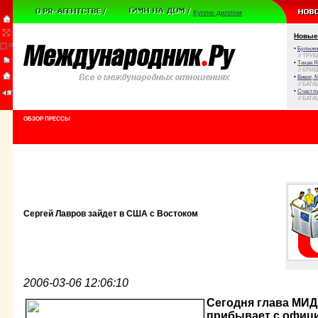
Куплю диплом
Новые
•
Булыжни
// ТРУ
•
Тихая Я
// КРИ
•
Виват, 
// БАТА
•
Счастли
// БАТА
ОБЗОР ПРЕССЫ
Сергей Лавров зайдет в США с Востоком
2006-03-06 12:06:10
Сегодня глава МИД
прибывает с офиц