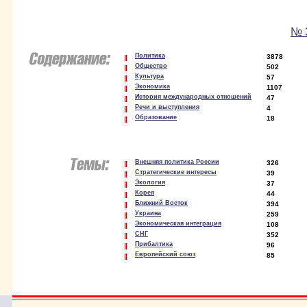
№ 3
Политика
3878
Общество
502
Культура
57
Экономика
1107
История международных отношений
47
Речи и выступления
4
Образование
18
Внешняя политика России
326
Стратегические интересы
39
Экология
37
Корея
44
Ближний Восток
394
Украина
259
Экономическая интеграция
108
СНГ
352
Прибалтика
96
Европейский союз
85