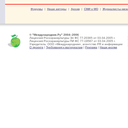
Форумы
|
Наши авторы
|
Архив
|
СМИ о МО
|
Журналисты-меж
© "Международник.Ру" 2004–2006
Лицензия Росохранкультуры Эл ФС 77-20365 от 03.04.2005 г.
Лицензия Росохранкультуры ПИ ФС 77-19567 от 03.04.2005 г.
Учредитель: ООО «Международник», агентство PR и информации
О проекте
|
Требования к материалам
|
Реклама
|
Наши кнопки