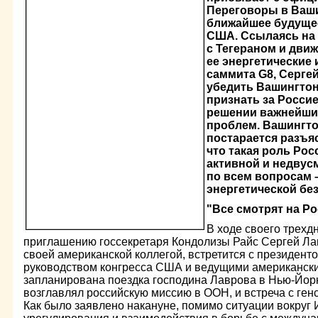
Переговоры в Ваш
ближайшее будуще
США. Ссылаясь на
с Тегераном и движ
ее энергетические
саммита G8, Серге
убедить Вашингтон
признать за Росси
решении важнейши
проблем. Вашингто
постарается разъя
что такая роль Рос
активной и недву
по всем вопросам 
энергетической бе
"Все смотрят на Р
В ходе своего трехд
приглашению госсекретаря Кондолизы Райс Сергей Ла
своей американской коллегой, встретится с президенто
руководством конгресса США и ведущими американски
запланирована поездка господина Лаврова в Нью-Йорк,
возглавлял российскую миссию в ООН, и встреча с ге
Как было заявлено накануне, помимо ситуации вокруг