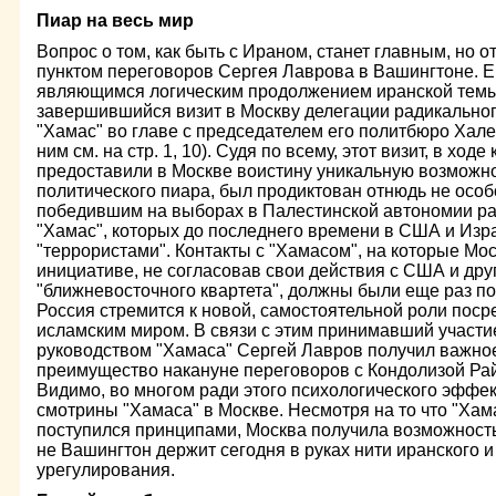
Пиар на весь мир
Вопрос о том, как быть с Ираном, станет главным, но 
пунктом переговоров Сергея Лаврова в Вашингтоне. 
являющимся логическим продолжением иранской темы, 
завершившийся визит в Москву делегации радикально
"Хамас" во главе с председателем его политбюро Хал
ним см. на стр. 1, 10). Судя по всему, этот визит, в ход
предоставили в Москве воистину уникальную возможно
политического пиара, был продиктован отнюдь не осо
победившим на выборах в Палестинской автономии ра
"Хамас", которых до последнего времени в США и Из
"террористами". Контакты с "Хамасом", на которые Мо
инициативе, не согласовав свои действия с США и др
"ближневосточного квартета", должны были еще раз по
Россия стремится к новой, самостоятельной роли пос
исламским миром. В связи с этим принимавший участие
руководством "Хамаса" Сергей Лавров получил важно
преимущество накануне переговоров с Кондолизой Ра
Видимо, во многом ради этого психологического эффе
смотрины "Хамаса" в Москве. Несмотря на то что "Хамас
поступился принципами, Москва получила возможность 
не Вашингтон держит сегодня в руках нити иранского 
урегулирования.