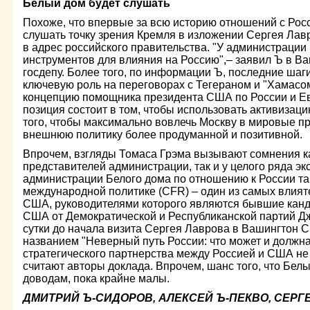
Белый дом будет слушать
Похоже, что впервые за всю историю отношений с Рос
слушать точку зрения Кремля в изложении Сергея Лав
в адрес российского правительства. "У администрации
инструментов для влияния на Россию",– заявил Ъ в Ва
госдепу. Более того, по информации Ъ, последние шаг
ключевую роль на переговорах с Тегераном и "Хамасо
концепцию помощника президента США по России и Ев
позиция состоит в том, чтобы использовать активизац
того, чтобы максимально вовлечь Москву в мировые пр
внешнюю политику более продуманной и позитивной.
Впрочем, взгляды Томаса Грэма вызывают сомнения к
представителей администрации, так и у целого ряда эк
администрации Белого дома по отношению к России та
международной политике (CFR) – один из самых влият
США, руководителями которого являются бывшие канд
США от Демократической и Республиканской партий Дж
сутки до начала визита Сергея Лаврова в Вашингтон 
названием "Неверный путь России: что может и должна
стратегического партнерства между Россией и США не
считают авторы доклада. Впрочем, шанс того, что Бел
доводам, пока крайне малы.
ДМИТРИЙ Ъ-СИДОРОВ, АЛЕКСЕЙ Ъ-ПЕКВО, СЕРГ