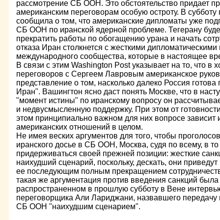
рассмотрение СБ ООН. Это обстоятельство придает п
американским переговорам особую остроту. В субботу г
сообщила о том, что американские дипломаты уже под
СБ ООН по иранской ядерной проблеме. Тегерану будет
прекратить работы по обогащению урана и начать сотр
отказа Иран столкнется с жесткими дипломатическими
международного сообщества, которые в настоящее вр
В связи с этим Washington Post указывает на то, что в
переговоров с Сергеем Лавровым американское руков
представление о том, насколько далеко Россия готова 
Иран". Вашингтон ясно даст понять Москве, что в нас
"момент истины" по иранскому вопросу он рассчитыва
и недвусмысленную поддержку. При этом от готовнос
этом принципиально важном для них вопросе зависит 
американских отношений в целом.
Не имея веских аргументов для того, чтобы проголосо
иранского досье в СБ ООН, Москва, судя по всему, в то
придерживаться своей прежней позиции: жесткие санк
наихудший сценарий, поскольку, дескать, они приведут
ее последующим полным прекращением сотрудничеств
такая же аргументация против введения санкций была
распространенном в прошлую субботу в Вене интервью
переговорщика Али Лариджани, назвавшего передачу и
СБ ООН "наихудшим сценарием".