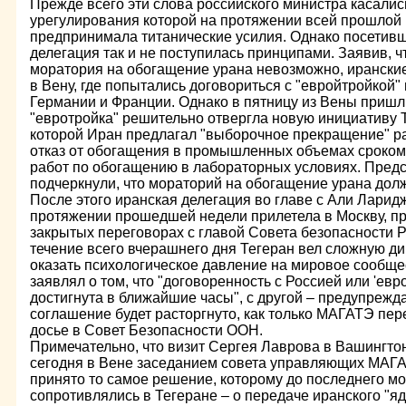
Прежде всего эти слова российского министра касалис
урегулирования которой на протяжении всей прошлой
предпринимала титанические усилия. Однако посетив
делегация так и не поступилась принципами. Заявив, 
моратория на обогащение урана невозможно, ирански
в Вену, где попытались договориться с "евройтройкой"
Германии и Франции. Однако в пятницу из Вены пришл
"евротройка" решительно отвергла новую инициативу Т
которой Иран предлагал "выборочное прекращение" р
отказ от обогащения в промышленных объемах сроком 
работ по обогащению в лабораторных условиях. Предс
подчеркнули, что мораторий на обогащение урана дол
После этого иранская делегация во главе с Али Ларид
протяжении прошедшей недели прилетела в Москву, пр
закрытых переговорах с главой Совета безопасности 
течение всего вчерашнего дня Тегеран вел сложную ди
оказать психологическое давление на мировое сообщес
заявлял о том, что "договоренность с Россией или 'евр
достигнута в ближайшие часы", с другой – предупрежд
соглашение будет расторгнуто, как только МАГАТЭ пер
досье в Совет Безопасности ООН.
Примечательно, что визит Сергея Лаврова в Вашингто
сегодня в Вене заседанием совета управляющих МАГА
принято то самое решение, которому до последнего мо
сопротивлялись в Тегеране – о передаче иранского "яд