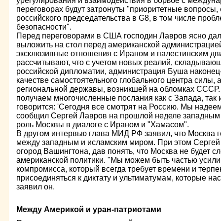
урегулирования и взаимодействия в борьбе с междун
переговорах будут затронуты "приоритетные вопросы,
российского председательства в G8, в том числе проб
безопасности".
Перед переговорами в США господин Лавров ясно дал 
выложить на стол перед американской администрацие
эксклюзивные отношения с Ираном и палестинским дв
рассчитывают, что с учетом новых реалий, складываю
российской дипломатии, администрация Буша наконец-
качестве самостоятельного глобального центра силы, а
региональной державы, возникшей на обломках СССР.
получаем многочисленные послания как с Запада, так и
говорится: 'Сегодня все смотрят на Россию. Мы надеем
сообщил Сергей Лавров на прошлой неделе западным
роль Москвы в диалоге с Ираном и "Хамасом".
В другом интервью глава МИД РФ заявил, что Москва г
между западным и исламским миром. При этом Сергей
огород Вашингтона, дав понять, что Москва не будет с
американской политики. "Мы можем быть частью усил
компромисса, который всегда требует времени и терпе
присоединяться к диктату и ультиматумам, которые нас 
заявил он.
Между Америкой и уран-патриотами