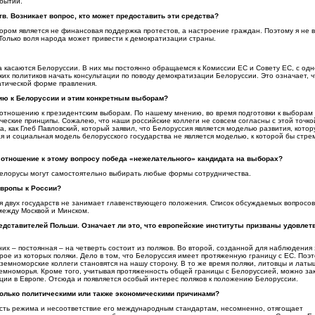
обытий.
. Возникает вопрос, кто может предоставить эти средства?
ором является не финансовая поддержка протестов, а настроение граждан. Поэтому я не 
 Только воля народа может привести к демократизации страны.
касаются Белоруссии. В них мы постоянно обращаемся к Комиссии ЕС и Совету ЕС, с од
ских политиков начать консультации по поводу демократизации Белоруссии. Это означает, ч
атической форме правления.
нию к Белоруссии и этим конкретным выборам?
 отношению к президентским выборам. По нашему мнению, во время подготовки к выборам
ские принципы. Сожалею, что наши российские коллеги не совсем согласны с этой точко
а, как Глеб Павловский, который заявил, что Белоруссия является моделью развития, кото
я и социальная модель белорусского государства не является моделью, к которой бы стре
 отношение к этому вопросу победа «нежелательного» кандидата на выборах?
 белорусы могут самостоятельно выбирать любые формы сотрудничества.
Европы к России?
я двух государств не занимает главенствующего положения. Список обсуждаемых вопросов
между Москвой и Минском.
едставителей Польши. Означает ли это, что европейские институты призваны удовлет
х – постоянная – на четверть состоит из поляков. Во второй, созданной для наблюдения 
е из которых поляки. Дело в том, что Белоруссия имеет протяженную границу с ЕС. Поэт
емноморские коллеги становятся на нашу сторону. В то же время поляки, литовцы и латы
мноморья. Кроме того, учитывая протяженность общей границы с Белоруссией, можно за
уации в Европе. Отсюда и появляется особый интерес поляков к положению Белоруссии.
олько политическими или также экономическими причинами?
ость режима и несоответствие его международным стандартам, несомненно, отягощает