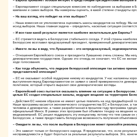
– Европа проявляет особый интерес к предстоящим президентским выборам в
– Европарламент создал специальную комиссию по наблюдению за выборами в Б
кампании и самих выборов. Мы намерены оценить, в какой степени стандарты ор
– На ваш взгляд, кто победит на этих выборах?
– Наша комиссия не уполномочена оценивать шансы кандидатов на победу. Мы н
исход выборов. Наша главная задача – определить, насколько ситуация соответс
– И все-таки какой результат является наиболее желательным для Европы?
– ЕС стремится видеть в Белоруссии стабильного соседа. У этой страны наиболе
Белоруссию возглавил предсказуемый президент, приверженный демократическим
– Имеете ли вы в виду, что Лукашенко – это непредсказуемый, недемократичн
– Отношения Европейского союза и президента Лукашенко очень сложны. Мы нео
демократическим государством. Однако это отнюдь не означает, что ЕС не жела
ходе голосования.
– Как тогда объяснить, что лидеров белорусской оппозиции так активно прини
представителей оппозиции?
– ЕС не оказывает особой поддержки никому из кандидатов. У нас налажены хорош
выступления перед Европарламентом он заявил о своей приверженности демократ
политиком, который открыто выразил свои демократические взгляды.
– Европейский союз пытается оказывать влияние на ситуацию в Белоруссии. 
целью ЕС создал специальные каналы, ведущие вещание на территорию Бело
– Действия ЕС никоим образом не имеют целью повлиять на ход предвыборной гон
Наши программы касаются экономического сотрудничества ЕС и Белоруссии, а та
человека и демократии, а также разработанная в прошлом году программа «децен
официальный Минск. В рамках этих программ был объявлен тендер на вещание на
медиакомпаний. ЕС решил поддержать эту инициативу, потому что тем самым он хо
Белоруссии, а также предоставить белорусам возможность получения объективн
– Ожидаете ли вы, что после выборов в Белоруссии может произойти револю
– Это зависит только от белорусского народа. Я предполагаю, что, если результ
несправедливости и будет бороться за реальные результаты выборов. Это, конечн