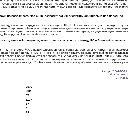
м государством, в котором не соблюдаются принципы и нормы, установленные Советом Е
и. Существуют официальные дипломатические отношения между ЕС и Белоруссией, но нет
. Мы считаем, что в 2004 году парламент был избран недемократичным путем, и поэтому
сии по поводу того, что он не позволит вашей делегации официально наблюдать за
е мы будем тесно сотрудничать с делегацией ОБСЕ. Кроме того, важную роль играет про
лавой, Варшавой и Минском, лицам, имеющим дипломатические паспорта, разрешено пере
ии, то это будет означать, что нас признают persona non grata, а существующее соглаше
ду Белоруссией и европейскими странами.
 на ситуацию в Белоруссии, можете ли вы сказать, что между ЕС и Россией возможна
дент Путин и российское правительство должны быть настроены на конструктивный разгово
е нашей общей цели. Ни ЕС, ни Россия не желают видеть соседа, который может создават
ий аспект. России приходится продавать газ Белоруссии по заниженным ценам. А это нег
та. Поэтому в интересах России построить рыночные отношения со своими белорусскими
да переговоров между ЕС и Россией. Я считаю, что эта проблема скорее способствует раз
Автор:
КЛОЧИХИН 
"Независимая
14 марта
3878
502
57
1107
47
4
18