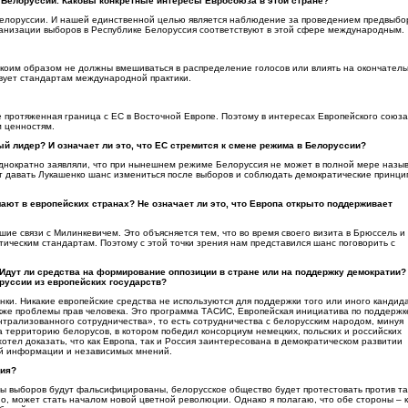
 Белоруссии. Каковы конкретные интересы Евросоюза в этой стране?
елоруссии. И нашей единственной целью является наблюдение за проведением предвыбо
ганизации выборов в Республике Белоруссия соответствуют в этой сфере международным.
икоим образом не должны вмешиваться в распределение голосов или влиять на окончател
твует стандартам международной практики.
е протяженная граница с ЕС в Восточной Европе. Поэтому в интересах Европейского союза
 ценностям.
ый лидер? И означает ли это, что ЕС стремится к смене режима в Белоруссии?
днократно заявляли, что при нынешнем режиме Белоруссия не может в полной мере назыв
ет давать Лукашенко шанс измениться после выборов и соблюдать демократические принци
мают в европейских странах? Не означает ли это, что Европа открыто поддерживает
ие связи с Милинкевичем. Это объясняется тем, что во время своего визита в Брюссель и
ическим стандартам. Поэтому с этой точки зрения нам представился шанс поговорить с
Идут ли средства на формирование оппозиции в стране или на поддержку демократии? 
руссии из европейских государств?
ки. Никакие европейские средства не используются для поддержки того или иного кандид
кже проблемы прав человека. Это программа ТАСИС, Европейская инициатива по поддержк
трализованного сотрудничества», то есть сотрудничества с белорусским народом, минуя
 территорию белорусов, в котором победил консорциум немецких, польских и российских
тел доказать, что как Европа, так и Россия заинтересована в демократическом развитии
ой информации и независимых мнений.
ция?
аты выборов будут фальсифицированы, белорусское общество будет протестовать против т
о, может стать началом новой цветной революции. Однако я полагаю, что обе стороны – к