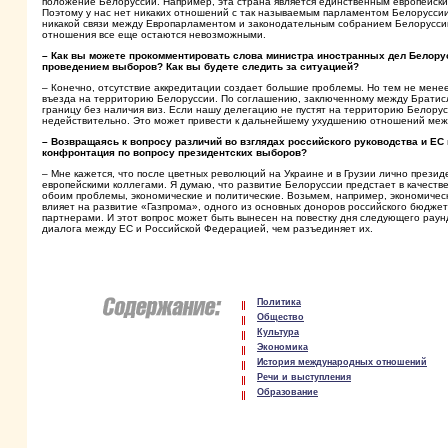
положение Белоруссии. Например, эта страна является единственным европейски
Поэтому у нас нет никаких отношений с так называемым парламентом Белорусси
никакой связи между Европарламентом и законодательным собранием Белоруссии
отношения все еще остаются невозможными.
– Как вы можете прокомментировать слова министра иностранных дел Белорус
проведением выборов? Как вы будете следить за ситуацией?
– Конечно, отсутствие аккредитации создает большие проблемы. Но тем не мене
въезда на территорию Белоруссии. По соглашению, заключенному между Братис
границу без наличия виз. Если нашу делегацию не пустят на территорию Белорусс
недействительно. Это может привести к дальнейшему ухудшению отношений меж
– Возвращаясь к вопросу различий во взглядах российского руководства и ЕС
конфронтация по вопросу президентских выборов?
– Мне кажется, что после цветных революций на Украине и в Грузии лично прези
европейскими коллегами. Я думаю, что развитие Белоруссии предстает в качеств
обоим проблемы, экономические и политические. Возьмем, например, экономическ
влияет на развитие «Газпрома», одного из основных доноров российского бюдже
партнерами. И этот вопрос может быть вынесен на повестку дня следующего раун
диалога между ЕС и Российской Федерацией, чем разъединяет их.
Политика
Общество
Культура
Экономика
История международных отношений
Речи и выступления
Образование