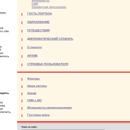
Журналисты
СМИ
Упомянутые персоналии
верю,
ГОСТЬ ПОРТАЛА
ОБРАЗОВАНИЕ
ной
ПУТЕШЕСТВИЯ
то обе
ДИПЛОМАТИЧЕСКИЙ СЛОВАРЬ
 и
О проекте
й
рую
АРХИВ
милось
СТРАНИЦА ПОЛЬЗОВАТЕЛЯ
Форумы
Наши авторы
ворять
Архив
СМИ о МО
за
ому,
Журналисты-международники
ши
ключить,
Гостевая книга
Поиск по сайту: