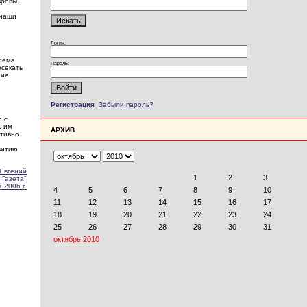
вропы.
 наши
Логин:
блема
Пароль:
секать
ние
Регистрация
Забыли пароль?
р с
ь им
АРХИВ
ативно
витию
Евгений
 Газета"
 2006 г.