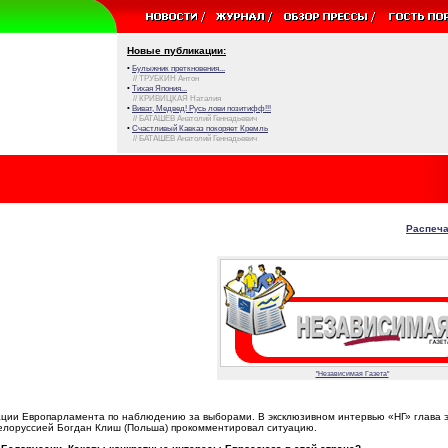
Новые публикации:
•
Булыжник преткновения...
// ТРУБКИН Антон
•
Тихая Япония...
// КРИВИЦКАЯ Наталия
•
Виват, Медвед! Русь лови позитифф!!!
// БАТАШЕВ Анатолий Геннадьевич
•
Счастливый Кавказ покоряет Кремль
// БАТАШЕВ Анатолий Геннадьевич
Распеча
"Независимая Газета"
ции Европарламента по наблюдению за выборами. В эксклюзивном интервью «НГ» глава 
елоруссией Богдан Клиш (Польша) прокомментировал ситуацию.