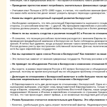
оппозиция, так и официальные власти – постараются избежать такого развития с
– Проведение протестов может потребовать значительных финансовых средств
– Учитывая опыт Польши в 1970–1980 годах, я считаю, что наиболее важным факт
что какое-либо количество денег может ускорить процесс перехода к демократии.
– Каким вы видите долгосрочный сценарий развития Белоруссии?
– Необходимо напомнить, что пять резолюций Европарламента нынешнего созыва 
стороны, и к российским властям – с другой. Мы призываем европейских и россий
стороны должны решить, как содействовать переходу Белоруссии к более демокр
– Можете ли вы назвать сходства и различия позиций ЕС и России по отноше
– Я сожалею, что позиция российских политиков расходится с мнением Европы по
проведения предвыборной кампании в Белоруссии не были соблюдены демократиче
зрения. Я лично был удивлен, когда услышал мнение такого влиятельного политик
Россия должна учесть при построении собственной политики. Для нас политическа
хотя бы одно европейское государство.
– Как вы оцениваете идею союза России и Белоруссии? Как повлияет на ваше
– Это полностью зависит от мнения суверенных государств. Поэтому россияне и
– Не приведет ли объединение России и Белоруссии к изменению отношения 
– Вы знаете, в рамках переговоров России и ЕС вопрос Белоруссии и объединени
длинный, поэтому во время консультаций мы не обсуждаем проблему отношений 
– Делегация по отношениям с Белоруссией включает в себя большое число пр
польские национальные интересы по отношению к Белоруссии?
– В Европарламенте есть две делегации по отношениям с Белоруссией. Одна из ни
нынешними выборами, участвуют семь представителей Европарламента, только тро
когда в Европе, например, обсуждаются проблемы Восточной Европы, наши средиз
поддерживают Испанию и Италию в европейских отношениях со странами Средизе
что все, что там происходит, имеет прямые, а не косвенные последствия для сит
– Режим Лукашенко считается нежелательным для Европы. Это обусловлено т
– Конечно, наибольшую роль здесь играет политический фактор. Недемократичн