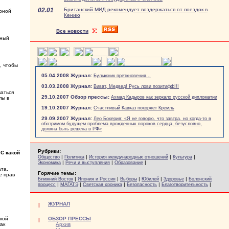
02.01
Британский МИД рекомендует воздержаться от поездок в
рной
Кению
Все новости
ьный
, чтобы
05.04.2008 Журнал:
Булыжник преткновения...
03.03.2008 Журнал:
Виват, Медвед! Русь лови позитифф!!!
аться
29.10.2007 Обзор прессы:
Ахмад Кадыров как зеркало русской дипломатии
пы в
19.10.2007 Журнал:
Счастливый Кавказ покоряет Кремль
29.09.2007 Журнал:
Лео Бокерия: «Я не говорю, что завтра, но когда-то в
обозримом будущем проблема врожденных пороков сердца, безусловно,
должна быть решена в РФ»
Рубрики:
С какой
|
|
|
|
Общество
Политика
История международных отношений
Культура
|
|
|
Экономика
Речи и выступления
Образование
ата.
Горячие темы:
е прав
|
|
|
|
|
Ближний Восток
Япония и Россия
Выборы
Юбилей
Здоровье
Болонский
|
|
|
|
|
процесс
МАГАТЭ
Светская хроника
Безопасность
Благотворительность
ЖУРНАЛ
акой
ОБЗОР ПРЕССЫ
ак
Архив