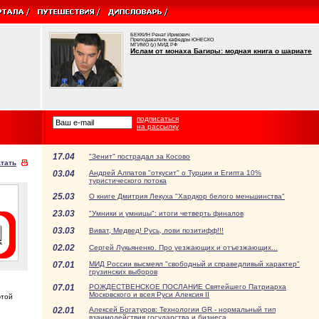
БЕККИН Ренат Ирикович
Преподаватель кафедры ЮНЕСКО
МГИМО (у) МИД РФ
Ислам от монаха Багиры: модная книга о шариате
подписаться
на рассылку
17.04
"Зенит" пострадал за Косово
тать
03.04
Андрей Алпатов "откусит" о Турции и Египта 10%
туристического потока
25.03
О книге Дмитрия Лекуха "Хардкор белого меньшинства"
23.03
"Умники и умницы": итоги четверть финалов
03.03
Виват, Медвед! Русь, лови позитифф!!!
02.02
Сергей Лукьяненко. Про уезжающих и отъезжающих...
07.01
МИД России высмеял "свободный и справедливый характер"
грузинских выборов
07.01
РОЖДЕСТВЕНСКОЕ ПОСЛАНИЕ Святейшего Патриарха
Московского и всея Руси Алексия II
этой
02.01
Алексей Богатуров: Технологии GR - нормальный тип
взаимодействия государства и бизнеса