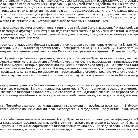
о его словам, у участников не нашлось «серьезных поводов для разногласий», зато обнар
о обширное поле совместных интересов». У российской стороны действительно есть все
быть довольной и ходом консультаций, и произведенным резонансом. Министры G8 в итог
поддержали три главных для Москвы тезиса -- необходимость взаимного и справедливого 
ынки, обоснованность диверсификации поставок и право третьих стран развивать атомную
. К неудачам следует отнести отсутствие в итоговом тексте темы гарантий спроса, которую
одвигал на встрече с министрами «большой восьмерки» Владимир Путин.
я программа форума энергетических министров в Москве было насыщенной и разнообраз
 посвящена двусторонним встречам подъезжавших гостей с российским коллегой Викторо
 которые наряду с глобальными проблемами давали повод для дополнительного рассмотр
 вопросов сотрудничества.
утром состоялась сама беседа в расширенном составе с привлечением коллег из Китая, Ин
разилии и ЮАР, а также представителей Всемирного банка, ОПЕК и МАГАТЭ. После чего м
ьмерки», усиленные представителями Евросоюза встретились в Кремле с Владимиром Пу
. Впрочем, прибывшие к президенту министры, которых г-н Христенко выстроил в довольн
 делам энергетики латыш Андрис Пиебалгс что-то увлеченно рассказывал итальянскому ми
кой «восьмерки». История, рассказанная им, очень развеселила американца Сэмюела Бод
нна и англичанина Алана Джонсона. К концу ожидания завели беседу стойкие представител
а председательства в ЕС. Не выдержал и державшийся в стороне француз Франсуа Лоос, и
И лишь старший заместитель министра экономики, торговли и промышленности Японии Аки
ень приятно принять в Москве именно их - «людей, которые в странах «восьмерки» занима
нил он свою приязнь. Затем он напомнил, какое место Россия занимает в экспорте энергоре
идению энергетической безопасности. По его словам, это надежное снабжение мировой экон
кация энергоснабжения, а также развитие возобновляемых видов ресурсов, прежде всему
нкт-Петербурге конкретные инициативы и предложения, -- пообещал президент. -- И будем
совое участие наших компаний, если потребуется - и государственное участие наших комп
 в глобальном масштабе, -- заявил Виктор Христенко на итоговой пресс-конференции. --
 а также международных организаций и учли при выработке итогового документа». Страны
ергетики, а также внедрять энергетически чистые технологии. «В ходе заседания мы при
дущих экономик», -- сказал российский министр, и отметил, что особое внимание было удел