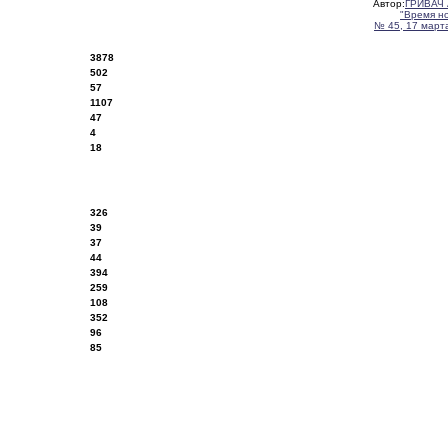
Автор:
ГРИВАЧ 
"Время н
№ 45, 17 марта
3878
502
57
1107
47
4
18
326
39
37
44
394
259
108
352
96
85