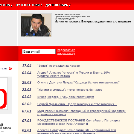
БЕККИН Ренат Ирикович
Преподаватель кафедры ЮНЕСКО
МГИМО (у) МИД РФ
Ислам от монаха Багиры: модная книга о шариате
подписаться
на рассылку
17.04
"Зенит" пострадал за Косово
тать
03.04
Андрей Алпатов "откусит" о Турции и Египта 10%
туристического потока
25.03
О книге Дмитрия Лекуха "Хардкор белого меньшинства"
23.03
"Умники и умницы": итоги четверть финалов
03.03
Виват, Медвед! Русь, лови позитифф!!!
02.02
Сергей Лукьяненко. Про уезжающих и отъезжающих...
07.01
МИД России высмеял "свободный и справедливый характер"
грузинских выборов
07.01
РОЖДЕСТВЕНСКОЕ ПОСЛАНИЕ Святейшего Патриарха
Московского и всея Руси Алексия II
ой
й глава
02.01
Алексей Богатуров: Технологии GR - нормальный тип
ном
взаимодействия государства и бизнеса