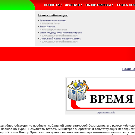
Новые публикации:
•
Булыжник преткновения...
// ТРУБКИН Антон
•
Тихая Япония...
// КРИВИЦКАЯ Наталия
•
Виват, Медвед! Русь лови позитифф!!!
// БАТАШЕВ Анатолий Геннадьевич
•
Счастливый Кавказ покоряет Кремль
// БАТАШЕВ Анатолий Геннадьевич
Распеча
"Время новостей"
сштабное обсуждение проблем глобальной энергетической безопасности в рамках «больш
 прошло на «ура». Результаты встречи министров энергетики и сопутствующих мероприяти
рго России Виктор Христенко на правах хозяина назвал поразительными «в положитель