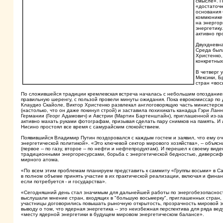
смысле». П
«достаточн
основания 
коммюнике 
на энергор
энергетику
активно пр
Двухдневна
Среда была
Христенко,
конкретных
В четверг 
Мексики, Б
стран «вос
По сложившейся традиции кремлевская встреча началась с небольшим опозданием
правильную шеренгу, с пользой провели минуты ожидания. Пока еврокомиссар по
Клаудио Скайоле, Виктор Христенко развлекал англоговорящую часть министерс
(настолько, что он даже покинул строй) и заставила похихикать канадца Гэри Ла
Германии (Георг Адамович) и Австрии (Мартин Бартенштайн), приглашенной из-з
активно махать руками фотографам, призывая сделать пару снимков на память. 
Нисино простоял все время с самурайским спокойствием.
Появившийся Владимир Путин поздоровался с каждым гостем и заявил, что ему оч
энергетической политикой». «Это ключевой сектор мирового хозяйства», -- объяс
(первое -- по газу, второе -- по нефти и нефтепродуктам). И перешел к своему в
традиционными энергоресурсами, борьба с энергетической бедностью, диверсифи
мирного атома.
«По всем этим проблемам планируем представить к саммиту «Группы восьми» в Са
в полном объеме принять участие в их практической реализации, включая и финан
если потребуется - и государства».
«Сегодняшний день стал значимым для дальнейшей работы по энергобезопасности
выслушали мнение стран, входящих в "большую восьмерку", приглашенных стран,
участницы договорились повышать рыночную открытость, прозрачность мировой эн
выводу о том, что ядерная энергетика -- это неизбежная перспектива для ряда ве
«месту ядерной энергетики в будущем мировом энергетическом балансе».