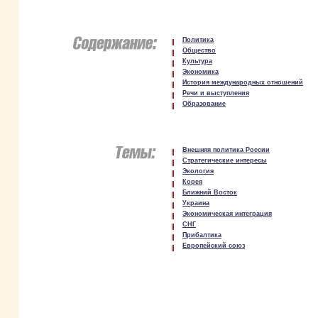
Политика
Общество
Культура
Экономика
История международных отношений
Речи и выступления
Образование
Внешняя политика России
Стратегические интересы
Экология
Корея
Ближний Восток
Украина
Экономическая интеграция
СНГ
Прибалтика
Европейский союз