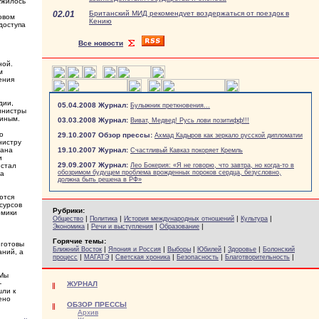
ужилось
02.01
Британский МИД рекомендует воздержаться от поездок в
овом
Кению
доступа
Все новости
ной.
м
ения
дии,
05.04.2008 Журнал:
Булыжник преткновения...
инистры
тиным.
03.03.2008 Журнал:
Виват, Медвед! Русь лови позитифф!!!
о
29.10.2007 Обзор прессы:
Ахмад Кадыров как зеркало русской дипломатии
нистру
мана
19.10.2007 Журнал:
Счастливый Кавказ покоряет Кремль
и
29.09.2007 Журнал:
 стал
Лео Бокерия: «Я не говорю, что завтра, но когда-то в
обозримом будущем проблема врожденных пороков сердца, безусловно,
ра
должна быть решена в РФ»
ются
сурсов
Рубрики:
омики
|
|
|
|
Общество
Политика
История международных отношений
Культура
|
|
|
Экономика
Речи и выступления
Образование
Горячие темы:
 готовы
|
|
|
|
|
Ближний Восток
Япония и Россия
Выборы
Юбилей
Здоровье
Болонский
аний, а
|
|
|
|
|
процесс
МАГАТЭ
Светская хроника
Безопасность
Благотворительность
 Мы
-
ЖУРНАЛ
шли к
ено
ОБЗОР ПРЕССЫ
Архив