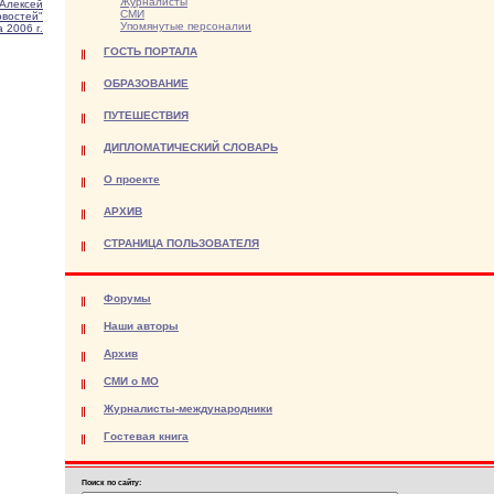
Журналисты
Алексей
СМИ
овостей"
Упомянутые персоналии
 2006 г.
ГОСТЬ ПОРТАЛА
ОБРАЗОВАНИЕ
ПУТЕШЕСТВИЯ
ДИПЛОМАТИЧЕСКИЙ СЛОВАРЬ
О проекте
АРХИВ
СТРАНИЦА ПОЛЬЗОВАТЕЛЯ
Форумы
Наши авторы
Архив
СМИ о МО
Журналисты-международники
Гостевая книга
Поиск по сайту: