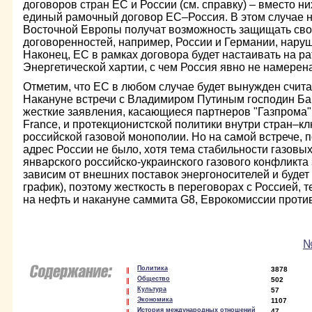
договоров стран ЕС и России (см. справку) – вместо н
единый рамочный договор ЕС–Россия. В этом случае 
Восточной Европы получат возможность защищать сво
договоренностей, например, России и Германии, нару
Наконец, ЕС в рамках договора будет настаивать на р
Энергетической хартии, с чем Россия явно не намерен
Отметим, что ЕС в любом случае будет вынужден счита
Накануне встречи с Владимиром Путиным господин Ба
жесткие заявления, касающиеся партнеров "Газпрома"
France, и протекционистской политики внутри стран–к
российской газовой монополии. Но на самой встрече, п
адрес России не было, хотя тема стабильности газовых
январского российско-украинского газового конфликта
зависим от внешних поставок энергоносителей и будет 
график), поэтому жесткость в переговорах с Россией, 
на нефть и накануне саммита G8, Еврокомиссии проти
№
Политика
3878
Общество
502
Культура
57
Экономика
1107
История международных отношений
47