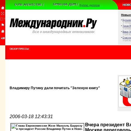
Куплю диплом
Новые
•
Булыжни
// ТРУ
•
Тихая Я
// КРИ
•
Виват, 
// БАТА
•
Счастли
// БАТА
ОБЗОР ПРЕССЫ
Владимиру Путину дали почитать "Зеленую книгу"
2006-03-18 12:43:31
Вчера президент В
Москве переговоры