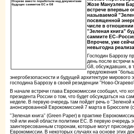
Жозе Мануэлем Бар
встрече впервые о
называемой "Зелен
посвященной энерг
числе в отношении
"Зеленая книга" бу
саммите ЕС–Россия 
Впрочем, уже сейча
невыгодна реализа
Господин Баррозу п
день после встречи 
G8, обсуждавших, в 
предложения "больш
энергобезопасности и будущей архитектуре мирового 
господина Баррозу в своей резиденции "Ново-Огарево
В начале встречи глава Еврокомиссии сообщил, что х
президента России о том, что будет обсуждаться на с
неделе. В первую очередь там пойдет речь о "Зеленой 
анонсированной Еврокомиссией 7 марта в Брюсселе (см
"Зеленая книга" (Green Paper) в практике Еврокомисси
той или иной области политики ЕС. В первую очередь 
заинтересованным сторонам, которые могут присоедин
Еврокомиссии. В некоторых случаях на основе этих д