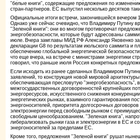
"белые книги", содержащие предложения по изменени
стран-партнеров. ЕС выпустил несколько десятков таких
Официальные итоги встречи, закончившейся вечером 1
Однако уже сейчас очевидно, что Владимиру Путину в
"Зеленой книги": они во многом противоречат предлож
энергобезопасности, которые будут адресованы самми
июле. Вчера замглавы МИД РФ Александр Яковенко зая
декларации G8 по результатам июльского саммита и п
обеспечению глобальной энергетической безопасности
что еще вчера, на встрече с министрами энергетики ст
говорил, что раньше июля Россия конкретных предложе
Если исходить из ранее сделанных Владимиром Путин
заявлений, то конструкция новой мировой архитектуры 
обеспечивающая пресловутую "энергобезопасность", в
межгосударственных договоренностей крупнейших пот
энергоресурсов, искусственного снижения конкуренции
энергетических рынках, взаимного гарантирования пос
энергоносителей, приоритета долгосрочных договоров н
электроэнергии перед свободным рынком с преимущес
свободным ценообразованием. "Зеленая книга", напро
либерализовать рынки газа и электроэнергии в ЕС и с
энергоносителей за пределами ЕС.
Кроме того, предложения "Зеленой книги" рушат нын