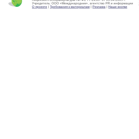
Учредитель: ООО «Международник», агентство PR и информации
О проекте
|
Требования к материалам
|
Реклама
|
Наши кнопки