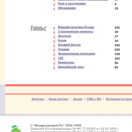
Речи и выступления
4
Образование
18
Внешняя политика России
326
Стратегические интересы
39
Экология
37
Корея
44
Ближний Восток
394
Украина
259
Экономическая интеграция
108
СНГ
352
Прибалтика
96
Европейский союз
85
Форумы
|
Наши авторы
|
Архив
|
СМИ о МО
|
Журналисты-меж
© "Международник.Ру" 2004–2006
Лицензия Росохранкультуры Эл ФС 77-20365 от 03.04.2005 г.
Лицензия Росохранкультуры ПИ ФС 77-19567 от 03.04.2005 г.