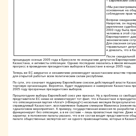
– Европейский союз
«Мы рассматриваем 
основанные на общи
соблюдение прав че
Вопреки ожиданиям 
Напротив, он подче
укреплении судебно
2003 году была при
человека в этой ст
Европарламент дав
экономическим сотр
Для спасения ситуа
«правильных» депут
и доказать, что в К
После скандальной 
прошедшую осенью 2005 года в Брюсселе по инициативе депутатов Европарламен
Казахстана, и активисты оппозиции. Однако последние оказались в явном меньши
прогресс в проведении президентских выборов в Казахстане в конце 2005 года.
Теперь же ЕС аккуратно и ненавязчиво рекомендует казахстанским властям «про
для открытой работы» всем политическим силам республики.
По сути, это означает поддержку Европейским союзом действующей власти Казах
торговую организацию. Вероятно, будет поддержано и намерение Казахстана пре
2005 году прозрачных президентских выборов.
Прошлогодние выборы Европейский союз уже признал. Ну а проблема со свободой
представители ЕС никак не комментируют тот факт, что в Казахстане в принудите
что оппозиционная партия «Алга!» («Вперед!») несколько месяцев безрезультатно
справедливый Казахстан», возглавляемое бывшим спикером Мажилиса (нижняя пал
«диалоговом мероприятии». К примеру, государственная комиссия по разработк
функционирует без оппозиции, а в ее составе – лишь провластные партии. Даже
характер: в положении палаты указано, что в ее состав входят представители об
палате общественных экспертов нет ни одного правозащитника, которых в Казахс