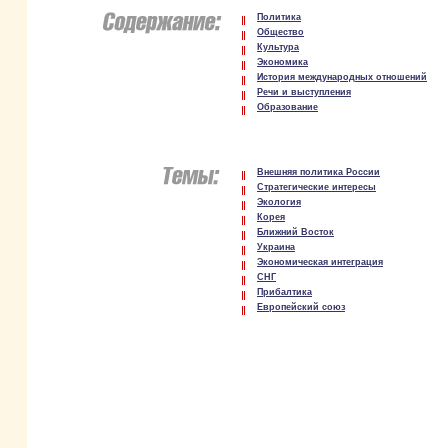
Политика
Общество
Культура
Экономика
История международных отношений
Речи и выступления
Образование
Внешняя политика России
Стратегические интересы
Экология
Корея
Ближний Восток
Украина
Экономическая интеграция
СНГ
Прибалтика
Европейский союз