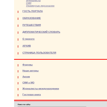
Журналисты
СМИ
Упомянутые персоналии
ГОСТЬ ПОРТАЛА
ОБРАЗОВАНИЕ
ПУТЕШЕСТВИЯ
ДИПЛОМАТИЧЕСКИЙ СЛОВАРЬ
О проекте
АРХИВ
СТРАНИЦА ПОЛЬЗОВАТЕЛЯ
Форумы
Наши авторы
Архив
СМИ о МО
Журналисты-международники
Гостевая книга
Поиск по сайту: