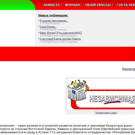
Новые публикации:
•
Булыжник преткновения...
// ТРУБКИН Антон
•
Тихая Япония...
// КРИВИЦКАЯ Наталия
•
Виват, Медвед! Русь лови позитифф!!!
// БАТАШЕВ Анатолий Геннадьевич
•
Счастливый Кавказ покоряет Кремль
// БАТАШЕВ Анатолий Геннадьевич
Распеча
"Независимая Газета"
тношениях – такое резюме в отношении развития политики и экономики Казахстана вынес
тората по странам Восточной Европы, Кавказа и Центральной Азии Европейской комиссии
авершившегося в среду в Астане 7-го заседания Комитета сотрудничества «Республика К