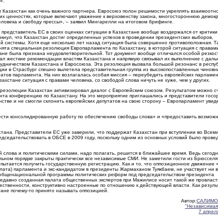
».
Казахстан как очень важного партнера. Евросоюз полон решимости укреплять взаимоотн
х ценностях, которые включают уважение к верховенству закона, многостороннюю демок
ловека и свободу прессы», – заявил Мингарелли на итоговом брифинге.
представитель ЕС в своих оценках ситуации в Казахстане вообще воздержался от критики
ркнул, что Казахстан достиг определенных успехов в проведении президентских выборов,
й системы. Хотя еще несколько лет назад ситуация была совершенно противоположная. Та
нята специальная резолюция Европарламента по Казахстану, в которой ситуация с правам
ране была признана неудовлетворительной. Тот документ вообще отличался особой резкос
ал жесткие рекомендации властям Казахстана и напрямую связывал их выполнение с дал
удничеством Казахстана и Евросоюза. Эта резолюция вызвала большой резонанс в респуб
ции в Страсбург спешно вылетела представительная группа из высокопоставленных чиновн
атов парламента. На них возлагалась особая миссия – переубедить европейских парламе
азахстане ситуация с правами человека, со свободой слова ничуть не хуже, чем у других.
резолюции Казахстан активизировал диалог с Европейским союзом. Результатом можно с
та конференцию по Казахстану. На это мероприятие приглашались и представители госо
нстве и не смогли склонить европейских депутатов на свою сторону – Европарламент увид
вести консолидированную работу по обеспечению свободы слова» и «предоставить возмож
стана. Представители ЕС уже заверили, что поддержат Казахстан при вступлении во Все
дседательствовать в ОБСЕ в 2009 году, поскольку одним из основных условий было прове
 слова и политическими силами, надо полагать, решится в ближайшее время. Ведь сегодн
льном порядке закрыты практически все независимые СМИ. Не заметили гости из Брюсселя 
 пытается получить государственную регистрацию. Как и то, что оппозиционное движение 
ата) парламента и экс-кандидатом в президенты Жармаханом Туякбаем, не участвует ни 
е общенациональной программы политических реформ под председательством президента
 недавно созданная палата общественных экспертов при Мажилисе носит такой же провлас
щественности, конструктивно настроенные по отношению к действующей власти. Как результ
тане почему-то принято называть оппозицией.
Автор:
САЛИМО
"Независимая
7 апреля