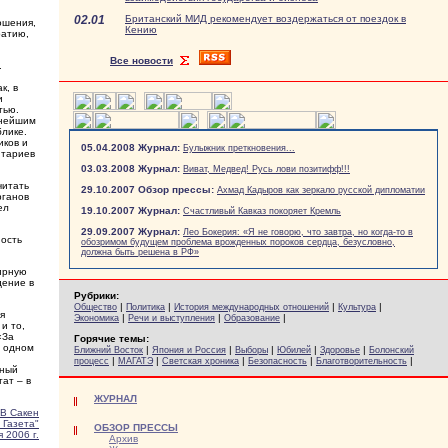
02.01
Британский МИД рекомендует воздержаться от поездок в
ошения,
Кению
ратию,
Все новости
.
к, в
и
тью.
ьнейшим
лике.
иков и
05.04.2008 Журнал:
Булыжник преткновения...
нтариев
03.03.2008 Журнал:
Виват, Медвед! Русь лови позитифф!!!
читать
29.10.2007 Обзор прессы:
Ахмад Кадыров как зеркало русской дипломатии
рганов
ел
19.10.2007 Журнал:
Счастливый Кавказ покоряет Кремль
29.09.2007 Журнал:
Лео Бокерия: «Я не говорю, что завтра, но когда-то в
ность
обозримом будущем проблема врожденных пороков сердца, безусловно,
должна быть решена в РФ»
мирную
дение в
Рубрики:
|
|
|
|
Общество
Политика
История международных отношений
Культура
я
|
|
|
Экономика
Речи и выступления
Образование
и то,
«За
Горячие темы:
в одном
|
|
|
|
|
Ближний Восток
Япония и Россия
Выборы
Юбилей
Здоровье
Болонский
|
|
|
|
|
процесс
МАГАТЭ
Светская хроника
Безопасность
Благотворительность
тный
ат – в
ЖУРНАЛ
В Сакен
 Газета"
ОБЗОР ПРЕССЫ
 2006 г.
Архив