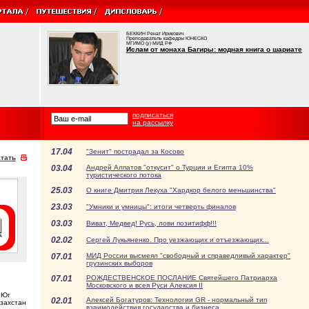
БЕККИН Ренат Ирикович
Преподаватель кафедры ЮНЕСКО
МГИМО (у) МИД РФ
Ислам от монаха Багиры: модная книга о шариате
подписаться
на рассылку
17.04
"Зенит" пострадал за Косово
тать
03.04
Андрей Алпатов "откусит" о Турции и Египта 10%
туристического потока
25.03
О книге Дмитрия Лекуха "Хардкор белого меньшинства"
23.03
"Умники и умницы": итоги четверть финалов
03.03
Виват, Медвед! Русь, лови позитифф!!!
02.02
Сергей Лукьяненко. Про уезжающих и отъезжающих...
07.01
МИД России высмеял "свободный и справедливый характер"
грузинских выборов
07.01
РОЖДЕСТВЕНСКОЕ ПОСЛАНИЕ Святейшего Патриарха
Московского и всея Руси Алексия II
 Юг
02.01
Алексей Богатуров: Технологии GR - нормальный тип
азахстан
взаимодействия государства и бизнеса