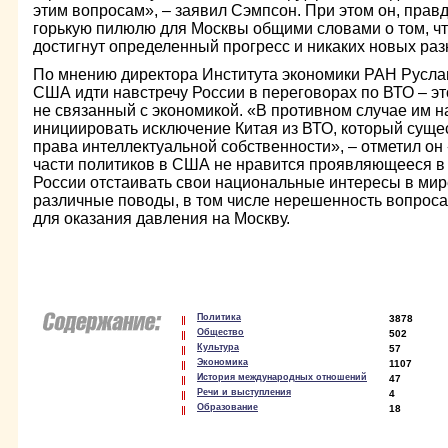
этим вопросам», – заявил Сэмпсон. При этом он, прав
горькую пилюлю для Москвы общими словами о том, чт
достигнут определенный прогресс и никаких новых раз
По мнению директора Института экономики РАН Русла
США идти навстречу России в переговорах по ВТО – эт
не связанный с экономикой. «В противном случае им 
инициировать исключение Китая из ВТО, который сущ
права интеллектуальной собственности», – отметил он
части политиков в США не нравится проявляющееся в
России отстаивать свои национальные интересы в мир
различные поводы, в том числе нерешенность вопроса
для оказания давления на Москву.
Политика
3878
Общество
502
Культура
57
Экономика
1107
История международных отношений
47
Речи и выступления
4
Образование
18