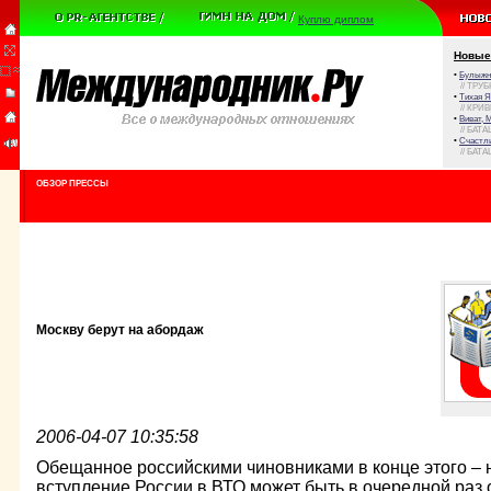
Куплю диплом
Новые
•
Булыжни
// ТРУ
•
Тихая Я
// КРИ
•
Виват, 
// БАТА
•
Счастли
// БАТА
ОБЗОР ПРЕССЫ
Москву берут на абордаж
2006-04-07 10:35:58
Обещанное российскими чиновниками в конце этого – 
вступление России в ВТО может быть в очередной раз 