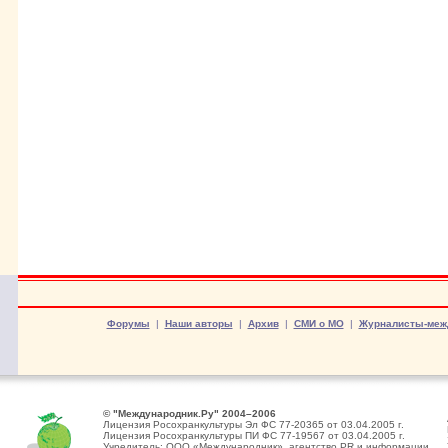
Форумы
|
Наши авторы
|
Архив
|
СМИ о МО
|
Журналисты-меж
© "Международник.Ру" 2004–2006
Лицензия Росохранкультуры Эл ФС 77-20365 от 03.04.2005 г.
Лицензия Росохранкультуры ПИ ФС 77-19567 от 03.04.2005 г.
Учредитель: ООО «Международник», агентство PR и информации