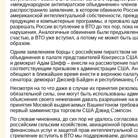
«международное антипиратское объединение» членов
распространило заявление, в котором обвинило Росси
американской интеллектуальной собственности, прежд
продукцию и компьютерные программы, и призвало а
разрешать России вступление в ВТО до тех пор, пока н
нарушения. Аналогичные обвинения были предъявлены 
счастью, в ВТО уже вступил, а потому не может быть
образом.
Одним заявлением борцы с российским пиратством не
объединения в палате представителей Конгресса США 
и демократ Адам Шифф – внесли на рассмотрение пал
соответствующим призывом к администрации США. Ан
обещают в ближайшее время внести в верхнюю палату 
сенатора: демократ Джозеф Байден и республиканец Г
Несмотря на то что даже в случае их принятия резолюц
обязательной силы, они могут быть использованы ад
объяснения своего нежелания давать разрешение на в
принятия Москвой выдвигаемых Вашингтоном требован
первый замминистра торговли США Дэвид Сэмпсон.
По словам чиновника, до сих пор не удалось согласова
российским сельским хозяйством, авиационной промы
финансовых услуг и защитой прав интеллектуальной со
стремление вступить в ВТО мы поддерживаем, должна