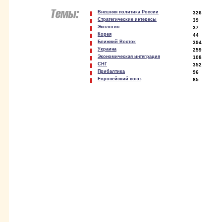
Внешняя политика России
326
Стратегические интересы
39
Экология
37
Корея
44
Ближний Восток
394
Украина
259
Экономическая интеграция
108
СНГ
352
Прибалтика
96
Европейский союз
85