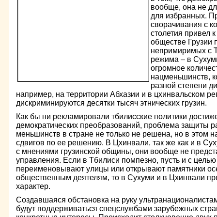
вообще, она не дл
для избранных. П
сворачивания с к
столетия привел к
обществе Грузии 
непримиримых с Т
режима – в Сухуми
огромное количес
нацменьшинств, к
разной степени д
например, на территории Абхазии и в цхинвальском ре
дискриминируются десятки тысяч этнических грузин.
Как бы ни рекламировали тбилисские политики достиж
демократических преобразований, проблема защиты р
меньшинств в стране не только не решена, но в этом 
сдвигов по ее решению. В Цхинвали, так же как и в Су
с мнениями грузинской общины, они вообще не предст
управления. Если в Тбилиси помпезно, пусть и с цель
переименовывают улицы или открывают памятники осе
общественным деятелям, то в Сухуми и в Цхинвали п
характер.
Создавшаяся обстановка на руку ультранационалиста
будут поддерживаться спецслужбами зарубежных стра