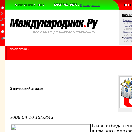
Куплю диплом
Новые
•
Булыжни
// ТРУ
•
Тихая Я
// КРИ
•
Виват, 
// БАТА
•
Счастли
// БАТА
ОБЗОР ПРЕССЫ
Этнический эгоизм
2006-04-10 15:22:43
Главная беда сег
в том, что демокр