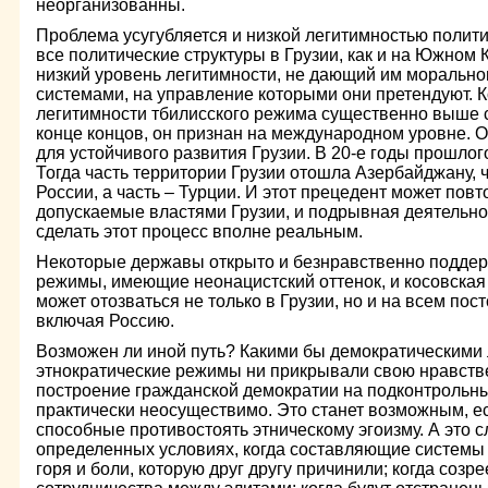
неорганизованны.
Проблема усугубляется и низкой легитимностью полити
все политические структуры в Грузии, как и на Южном 
низкий уровень легитимности, не дающий им морально
системами, на управление которыми они претендуют. К
легитимности тбилисского режима существенно выше с
конце концов, он признан на международном уровне. 
для устойчивого развития Грузии. В 20-е годы прошлог
Тогда часть территории Грузии отошла Азербайджану, ч
России, а часть – Турции. И этот прецедент может повт
допускаемые властями Грузии, и подрывная деятельно
сделать этот процесс вполне реальным.
Некоторые державы открыто и безнравственно поддер
режимы, имеющие неонацистский оттенок, и косовская
может отозваться не только в Грузии, но и на всем пос
включая Россию.
Возможен ли иной путь? Какими бы демократическими
этнократические режимы ни прикрывали свою нравстве
построение гражданской демократии на подконтрольн
практически неосуществимо. Это станет возможным, ес
способные противостоять этническому эгоизму. А это 
определенных условиях, когда составляющие системы
горя и боли, которую друг другу причинили; когда созр