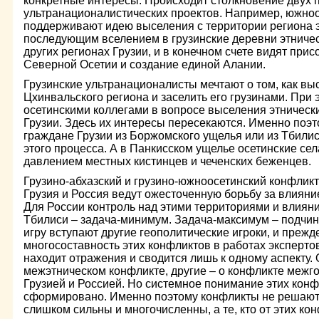
конкретные интересы. Происходит столкновение двух 
ультранационалистических проектов. Например, южно
поддерживают идею выселения с территории региона э
последующим вселением в грузинские деревни этниче
других регионах Грузии, и в конечном счете видят при
Северной Осетии и создание единой Алании.
Грузинские ультранационалисты мечтают о том, как выс
Цхинвальского региона и заселить его грузинами. При 
осетинскими коллегами в вопросе выселения этнически
Грузии. Здесь их интересы пересекаются. Именно поэт
граждане Грузии из Боржомского ущелья или из Тбили
этого процесса. А в Панкисском ущелье осетинские сел
давлением местных кистинцев и чеченских беженцев.
Грузино-абхазский и грузино-южноосетинский конфлик
Грузия и Россия ведут ожесточенную борьбу за влияни
Для России контроль над этими территориями и влиян
Тбилиси – задача-минимум. Задача-максимум – подчине
игру вступают другие геополитические игроки, и преж
многосоставность этих конфликтов в работах экспертов
находит отражения и сводится лишь к одному аспекту. 
межэтническом конфликте, другие – о конфликте межг
Грузией и Россией. Но системное понимание этих кон
сформировано. Именно поэтому конфликты не решаютс
слишком сильны и многочисленны, а те, кто от этих кон