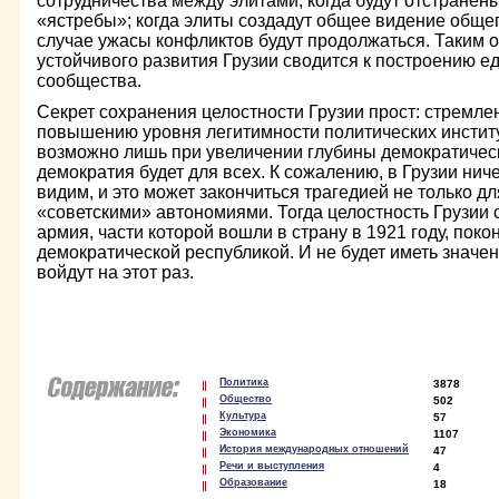
сотрудничества между элитами; когда будут отстранен
«ястребы»; когда элиты создадут общее видение обще
случае ужасы конфликтов будут продолжаться. Таким о
устойчивого развития Грузии сводится к построению е
сообщества.
Секрет сохранения целостности Грузии прост: стремле
повышению уровня легитимности политических институ
возможно лишь при увеличении глубины демократическ
демократия будет для всех. К сожалению, в Грузии нич
видим, и это может закончиться трагедией не только дл
«советскими» автономиями. Тогда целостность Грузии 
армия, части которой вошли в страну в 1921 году, поко
демократической республикой. И не будет иметь значен
войдут на этот раз.
Политика
3878
Общество
502
Культура
57
Экономика
1107
История международных отношений
47
Речи и выступления
4
Образование
18