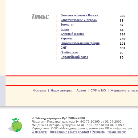
Внешняя политика России
326
Стратегические интересы
39
Экология
37
Корея
44
Ближний Восток
394
Украина
259
Экономическая интеграция
108
СНГ
352
Прибалтика
96
Европейский союз
85
Форумы
|
Наши авторы
|
Архив
|
СМИ о МО
|
Журналисты-меж
© "Международник.Ру" 2004–2006
Лицензия Росохранкультуры Эл ФС 77-20365 от 03.04.2005 г.
Лицензия Росохранкультуры ПИ ФС 77-19567 от 03.04.2005 г.
Учредитель: ООО «Международник», агентство PR и информации
О проекте
|
Требования к материалам
|
Реклама
|
Наши кнопки