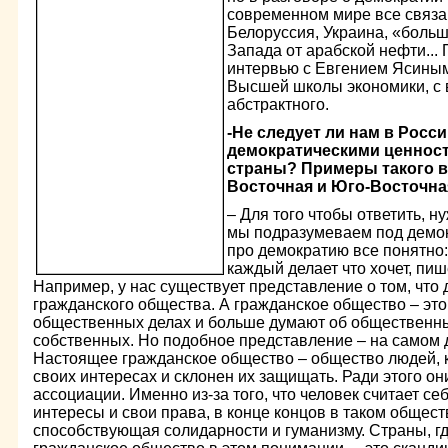
современном мире все связан
Белоруссия, Украина, «боль
Запада от арабской нефти...
интервью с Евгением Ясины
Высшей школы экономики, с в
абстрактного.
-Не следует ли нам в Рос
демократическими ценнос
страны? Примеры такого 
Восточная и Юго-Восточна
– Для того чтобы ответить, н
мы подразумеваем под демок
про демократию все понятно:
каждый делает что хочет, пиш
Например, у нас существует представление о том, что
гражданского общества. А гражданское общество – это 
общественных делах и больше думают об общественны
собственных. Но подобное представление – на самом 
Настоящее гражданское общество – общество людей, к
своих интересах и склонен их защищать. Ради этого он
ассоциации. Именно из-за того, что человек считает с
интересы и свои права, в конце концов в таком общес
способствующая солидарности и гуманизму. Страны, г