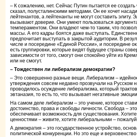
– К сожалению, нет. Сейчас Путин пытается ее создать
сказал, полусталинскими методами. Он ее хочет насад
лейтенантов, а лейтенанты не могут составить элиту. Э
вызывают доверие. Они умеют пользоваться аргумент
темпераментом. Они владеют чем-то таким, что позвол
массы. А его кадры боятся даже выступать. Единствен
предпочитает выступать в закрытой аудитории. В резул
числе и посередине «Единой России», и посередине о
есть группировки, которые видят будущее страны сове
зависимости от того, смогут они спокойно уйти из Кре
или не смогут.
– Тождествен ли либерализм демократии?
– Это совершенно разные вещи. Либерализм – идейное
утверждения совсем недавно прозвучали на Русском 
проводилось осуждение либерализма, который трактов
эвтаназия, то есть то, что вызывает негативные эмоции
На самом деле либерализм – это учение, которое стави
достоинство, права и свободы личности. Свобода – это
обеспечивает возможность для существования. Хотит
ценностями – живите, хотите либеральными – пожалуй
А демократия – это государственное устройство, осно
политической конкуренции. Но это еще и верховенство 