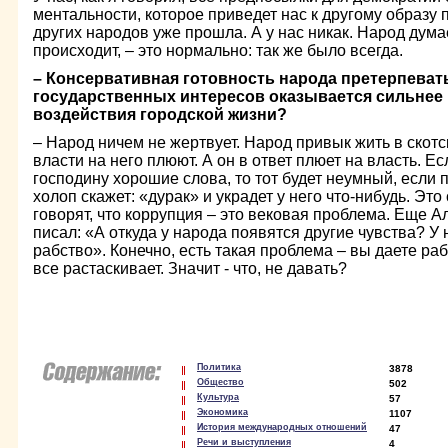
ментальности, которое приведет нас к другому образу 
других народов уже прошла. А у нас никак. Народ думает
происходит, – это нормально: так же было всегда.
– Консервативная готовность народа претерпеват
государственных интересов оказывается сильнее
воздействия городской жизни?
– Народ ничем не жертвует. Народ привык жить в скотс
власти на него плюют. А он в ответ плюет на власть. Ес
господину хорошие слова, то тот будет неумный, если п
холоп скажет: «дурак» и украдет у него что-нибудь. Эт
говорят, что коррупция – это вековая проблема. Еще 
писал: «А откуда у народа появятся другие чувства? У 
рабство». Конечно, есть такая проблема – вы даете рабу
все растаскивает. Значит - что, не давать?
Политика
3878
Общество
502
Культура
57
Экономика
1107
История международных отношений
47
Речи и выступления
4