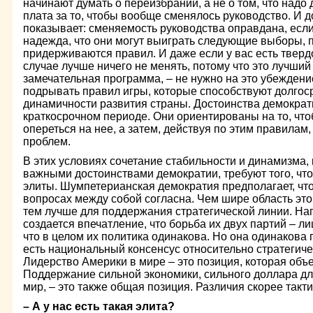
начинают думать о переизбрании, а не о том, что надо 
плата за то, чтобы вообще сменялось руководство. И 
показывает: сменяемость руководства оправдана, если
надежда, что они могут выиграть следующие выборы, п
придерживаются правил. И даже если у вас есть тверд
случае лучше ничего не менять, потому что это лучший 
замечательная программа, – не нужно на это убеждени
подрывать правил игры, которые способствуют долгос
динамичности развития страны. Достоинства демократ
краткосрочном периоде. Они ориентированы на то, что
опереться на нее, а затем, действуя по этим правилам
проблем.
В этих условиях сочетание стабильности и динамизма
важными достоинствами демократии, требуют того, чт
элиты. Шумпетерианская демократия предполагает, чт
вопросах между собой согласна. Чем шире область это
тем лучше для поддержания стратегической линии. На
создается впечатление, что борьба их двух партий – ли
что в целом их политика одинакова. Но она одинакова 
есть национальный консенсус относительно стратегиче
Лидерство Америки в мире – это позиция, которая объ
Поддержание сильной экономики, сильного доллара для
мир, – это также общая позиция. Различия скорее такти
– А у нас есть такая элита?