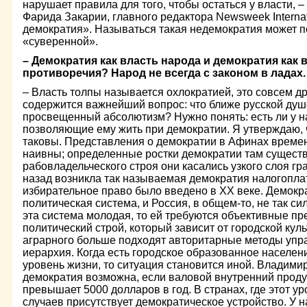
нарушает правила для того, чтобы остаться у власти, –
Фарида Закарии, главного редактора Newsweek Interna
демократия». Называться такая недемократия может п
«суверенной».
– Демократия как власть народа и демократия как в
противоречия? Народ не всегда с законом в ладах.
– Власть толпы называется охлократией, это совсем д
содержится важнейший вопрос: что ближе русской душ
просвещенный абсолютизм? Нужно понять: есть ли у н
позволяющие ему жить при демократии. Я утверждаю, 
таковы. Представления о демократии в Афинах времен
наивны; определенные ростки демократии там существ
рабовладельческого строя они касались узкого слоя гра
назад возникла так называемая демократия налогопл
избирательное право было введено в ХХ веке. Демокр
политическая система, и Россия, в общем-то, не так си
эта система молодая, то ей требуются объективные пр
политический строй, который зависит от городской кул
аграрного больше подходят авторитарные методы упр
иерархия. Когда есть городское образованное населен
уровень жизни, то ситуация становится иной. Владимир
демократия возможна, если валовой внутренний проду
превышает 5000 долларов в год. В странах, где этот ур
случаев присутствует демократическое устройство. У н