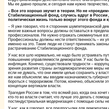
Мы ее давно прошли, и сегодня нам нужно творчество,
– Все это хорошо звучит в теории. Но не «проеди
Стабилизационный фонд, случись вдруг в России
политическая жизнь только вокруг этого фонда и к
– Я уже говорил, что я сторонник шумпетерианской дем
многие важные вопросы должны оставаться в предела
профессионалов. Не нужно отражать сиюминутные взг
Профессионалы должны нести ответственность – их у
именно на это. Такие люди не станут принимать законы
растрачиванию Стабилизационного фонда.
У нас все шло нормально, не надо было устраивать пу
повышению управляемости демократии. У нас были б
инфляция. Конечно, существовали трудности – коррупци
зрения развития страны антидемократические меры не
если не думать, что они имели целью сохранить у вла
же нам объясняли: мы вводим назначаемость губернато
бороться с терроризмом. Потом, конечно, объясняли эт
концепции вертикали власти.
Трагедия России в том, что всякий раз, когда она хоче
кто-то во власти считает, что лучше это делать с пом
постиндустриальная модернизация с помощью силы не
У нас, как я говорил, все предпосылки для демократии