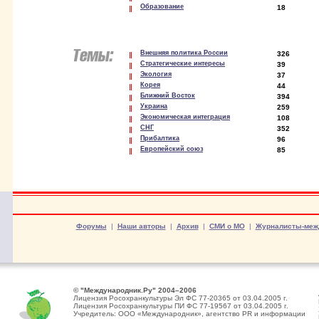
Образование
18
Внешняя политика России
326
Стратегические интересы
39
Экология
37
Корея
44
Ближний Восток
394
Украина
259
Экономическая интеграция
108
СНГ
352
Прибалтика
96
Европейский союз
85
Форумы
|
Наши авторы
|
Архив
|
СМИ о МО
|
Журналисты-меж
© "Международник.Ру" 2004–2006
Лицензия Росохранкультуры Эл ФС 77-20365 от 03.04.2005 г.
Лицензия Росохранкультуры ПИ ФС 77-19567 от 03.04.2005 г.
Учредитель: ООО «Международник», агентство PR и информации