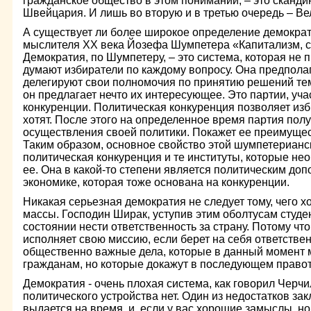
гражданское общество в этом понимании, – это сканди
Швейцария. И лишь во вторую и в третью очередь – В
А существует ли более широкое определение демократ
мыслителя ХХ века Йозефа Шумпетера «Капитализм, с
Демократия, по Шумпетеру, – это система, которая не 
думают избиратели по каждому вопросу. Она предполаг
делегируют свои полномочия по принятию решений тем,
он предлагает нечто их интересующее. Это партии, уч
конкуренции. Политическая конкуренция позволяет изб
хотят. После этого на определенное время партия пол
осуществления своей политики. Покажет ее преимущест
Таким образом, основное свойство этой шумпетерианс
политическая конкуренция и те институты, которые н
ее. Она в какой-то степени является политическим до
экономике, которая тоже основана на конкуренции.
Никакая серьезная демократия не следует тому, чего 
массы. Господин Ширак, уступив этим оболтусам студен
состоянии нести ответственность за страну. Потому чт
исполняет свою миссию, если берет на себя ответствен
общественно важные дела, которые в данный момент м
гражданам, но которые докажут в последующем правот
Демократия - очень плохая система, как говорил Черчи
политического устройства нет. Один из недостатков зак
выдается на время, и, если у вас хорошие замыслы, но