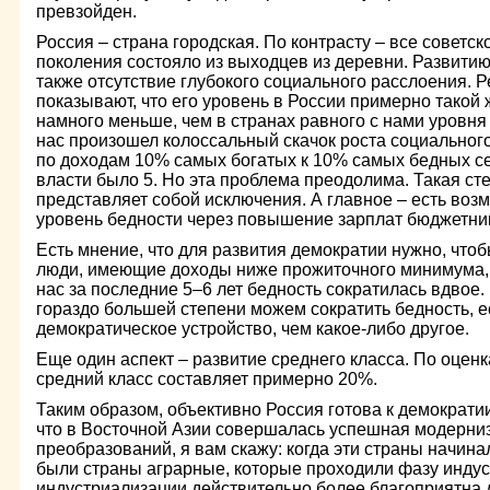
превзойден.
Россия – страна городская. По контрасту – все советс
поколения состояло из выходцев из деревни. Развити
также отсутствие глубокого социального расслоения. 
показывают, что его уровень в России примерно такой ж
намного меньше, чем в странах равного с нами уровня р
нас произошел колоссальный скачок роста социальног
по доходам 10% самых богатых к 10% самых бедных сей
власти было 5. Но эта проблема преодолима. Такая ст
представляет собой исключения. А главное – есть воз
уровень бедности через повышение зарплат бюджетни
Есть мнение, что для развития демократии нужно, что
люди, имеющие доходы ниже прожиточного минимума,
нас за последние 5–6 лет бедность сократилась вдвое.
гораздо большей степени можем сократить бедность, ес
демократическое устройство, чем какое-либо другое.
Еще один аспект – развитие среднего класса. По оцен
средний класс составляет примерно 20%.
Таким образом, объективно Россия готова к демократии
что в Восточной Азии совершалась успешная модерни
преобразований, я вам скажу: когда эти страны начина
были страны аграрные, которые проходили фазу индус
индустриализации действительно более благоприятна