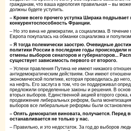
гражданам, что ваша идеология правильная – вы може
должны будете уступить.
– Кроме всего прочего уступка Ширака подрывает
конкурентоспособность Франции.
– Но это вина не демократии, а социализма. В течение
Европа покупалась на обманки социализма и популизм
– Я тогда полемически заострю. Очевидные дости
политики России в последние годы происходили 
отмены выборов сенаторов и губернаторов... Расп
существует зависимость первого от второго.
– Успехи правления Путина не имеют никакого отношен
антидемократическим действиям. Они имеют отношени
экономической политике, которая проводилась до него,
на нефть. Его заслуга в том, что он поддерживал опр
предложили определенные законы и решения. В основ
вторых выборов. Единственной акцией второго срока,
продвижение либеральных реформ, была монетизация л
выборов все либеральные реформы были остановлен
– Опять демократия виновата, получается. Перед 
останавливается не только у нас.
– Правильно, и это недостаток. За год до выборов люд