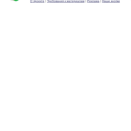
О проекте
|
Требования к материалам
|
Реклама
|
Наши кнопки