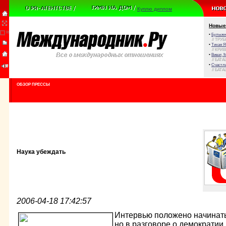
Куплю диплом
Новые
•
Булыжни
// ТРУ
•
Тихая Я
// КРИ
•
Виват, 
// БАТА
•
Счастли
// БАТА
ОБЗОР ПРЕССЫ
Наука убеждать
2006-04-18 17:42:57
Интервью положено начинать
но в разговоре о демократии