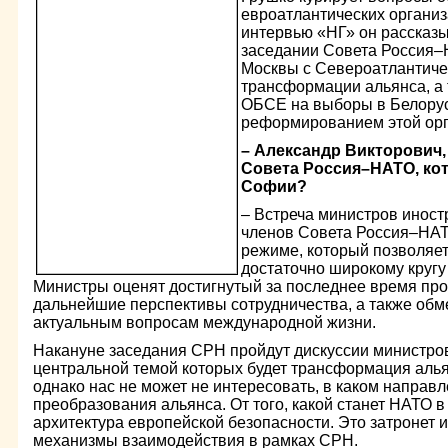
евроатлантических организ
интервью «НГ» он рассказ
заседании Совета Россия
Москвы с Североатлантиче
трансформации альянса, а
ОБСЕ на выборы в Белорус
реформированием этой орг
– Александр Викторович,
Совета Россия–НАТО, кот
Софии?
– Встреча министров иност
членов Совета Россия–НА
режиме, который позволяе
достаточно широкому кругу
Министры оценят достигнутый за последнее время про
дальнейшие перспективы сотрудничества, а также об
актуальным вопросам международной жизни.
Накануне заседания СРН пройдут дискуссии министро
центральной темой которых будет трансформация алья
однако нас не может не интересовать, в каком направ
преобразования альянса. От того, какой станет НАТО в
архитектура европейской безопасности. Это затронет и
механизмы взаимодействия в рамках СРН.