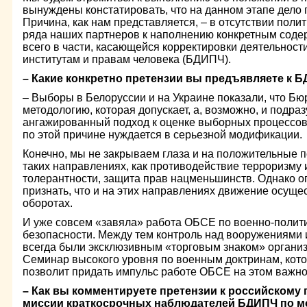
вынуждены констатировать, что на данном этапе дело 
Причина, как нам представляется, – в отсутствии поли
ряда наших партнеров к наполнению конкретным соде
всего в части, касающейся корректировки деятельнос
институтам и правам человека (БДИПЧ).
– Какие конкретно претензии вы предъявляете к 
– Выборы в Белоруссии и на Украине показали, что Б
методологию, которая допускает, а, возможно, и подра
ангажированный подход к оценке выборных процессов
по этой причине нуждается в серьезной модификации.
Конечно, мы не закрываем глаза и на положительные 
таких направлениях, как противодействие терроризму
толерантности, защита прав нацменьшинств. Однако 
признать, что и на этих направлениях движение осущ
оборотах.
И уже совсем «завяла» работа ОБСЕ по военно-полит
безопасности. Между тем контроль над вооружениями
всегда были эксклюзивным «торговым знаком» организ
Семинар высокого уровня по военным доктринам, кото
позволит придать импульс работе ОБСЕ на этом важн
– Как вы комментируете претензии к российскому 
миссии краткосрочных наблюдателей БДИПЧ по м