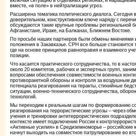
включая ситуацию в отдельных регионах, и наращиван
вместе, «в поле» в нейтрализации угроз.
Расширена тематика политического диалога. Сегодня 
доверительном, конструктивном ключе наряду с пере
обсуждаются такие крупные проблемы региональной бе
Афганистане, Ираке, на Балканах, Ближнем Востоке.
По просьбе наших партнеров были обмены мнениями и
положения в Закавказье. СРН все больше становится 
где на основе принципов равноправия и взаимного уч
позиции.
Что касается практического сотрудничества, то в нас
около 20 комитетов, рабочих и экспертных групп, зани
вопросами обеспечения совместимости военных конти
противоракетной обороны и контроля за воздушным д
потенциала реагирования на теракты, стихийные бедс
ситуации, военно-технического сотрудничества, оборо
технологий.
Мы переходим к реальным шагам по формированию со
реагирования на террористические угрозы – через об
учения и тренировки антитеррористических подраздел
контексте имеет подключение России к контртеррорис
«Активные усилия» в Средиземноморье – российские ко
начнут выходить на совместное патрулирование во вто