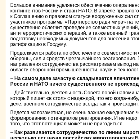
Большое внимание уделяется обеспечению оперативн
контингентов России и стран НАТО. В апреле прошлог
к Соглашению о правовом статусе вооруженных сил ст
участников программы «Партнерство ради мира» на тер
существенно облегчит проведение совместных учений,
антитеррористических операций, а также военный тра
подготовку необходимых документов для внесения это
ратификацию в Госдуму.
Продолжается работа по обеспечению совместимости 
обороны, сил и средств чрезвычайного реагирования.
направления сотрудничества рассматриваем выход на
области оборонной промышленности, науки и технолог
– На самом деле зачастую складывается впечатлен
России и НАТО ничего существенного не происход
– Действительно, деятельность Совета порой напомина
который пишет «в стол» с надеждой, что его когда-ниб
деле, военном сотрудничестве всегда так и происходит.
Ведется малозаметная, но очень важная ежедневная ч
формированию потенциалов реагирования. И не надо 
того, что этот потенциал может и не пригодиться.
– Как развивается сотрудничество по линии миро
несколько лет назад российских миротворцев из 