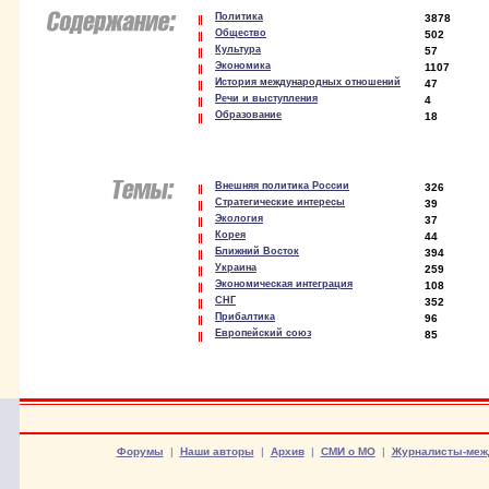
Политика
3878
Общество
502
Культура
57
Экономика
1107
История международных отношений
47
Речи и выступления
4
Образование
18
Внешняя политика России
326
Стратегические интересы
39
Экология
37
Корея
44
Ближний Восток
394
Украина
259
Экономическая интеграция
108
СНГ
352
Прибалтика
96
Европейский союз
85
Форумы
|
Наши авторы
|
Архив
|
СМИ о МО
|
Журналисты-меж