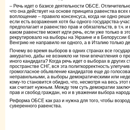
– Речь идет о базисе деятельности ОБСЕ. Отличительн
что она действует на основе принципа равенства всех 
воплощение – правило консенсуса, когда ни одно реше
если есть возражения хотя бы одного государства-учас
предполагает и равенство прав и обязательств, в т.ч. и
каком равенстве может идти речь, если уже только в 
рекрутировало на выборы на Украине и в Белоруссии 
Венгрию не направило ни одного, а в Италию только д
Почему во время выборов в одних странах все государ
аккуратно, дабы не возникло ни тени впечатления о пр
иного кандидата? Когда речь идет о выборах в других с
пространстве СНГ, вся эта политкорректность улетучи
громогласное объявление кандидатов еще до голосов
неправильными, а выборы демократическими или неде
кому-то становится обидно, что, несмотря на весь этот 
как считает нужным. Между тем суть демократии заклю
прав и свобод граждан, но и в уважении выбора народ
Реформа ОБСЕ как раз и нужна для того, чтобы возро
суверенного равенства.