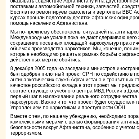
оказывать содействие Афганистану и на двусторонней
поставками автомобильной техники, запчастей, средст
Бесплатно ремонтируем самолеты и вертолеты ВВС Аф
курсах прошли подготовку десятки афганских офицер
помощь населению Афганистана.
Мы по-прежнему обеспокоены ситуацией на антинаркот
Международные усилия пока не дают сдерживающего 
сокращение посевных площадей наркокультур практиче
объемах производства наркотиков. Мы, конечно, поним
которые необходимо решать в рамках борьбы с афганс
действенных мер не обойтись.
8 декабря 2005 года на заседании министров иностра
был одобрен пилотный проект СРН по содействию в по
антинаркотических служб Афганистана и транзитных с
качестве российского вклада в этот проект мы предло
соответствующего учебного центра МВД России в Домо
первый шаг в налаживании реального сотрудничества 
наркоугрозе. Важно и то, что проект будет осуществлят
Управлением по наркотикам и преступности ООН.
Вместе с тем, по нашему убеждению, необходимо пора
комплексными мерами с целью формирования антинар
безопасности вокруг Афганистана, особенно с учетом 
терроризмом.