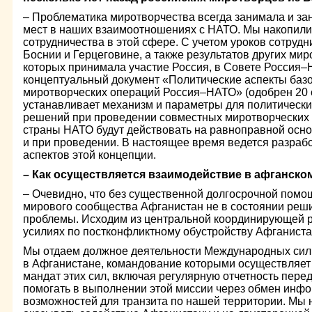
– Проблематика миротворчества всегда занимала и за
мест в наших взаимоотношениях с НАТО. Мы накопил
сотрудничества в этой сфере. С учетом уроков сотрудн
Боснии и Герцеговине, а также результатов других мир
которых принимала участие Россия, в Совете Россия
концептуальный документ «Политические аспекты баз
миротворческих операций Россия–НАТО» (одобрен 20 се
устанавливает механизм и параметры для политически
решений при проведении совместных миротворческих о
страны НАТО будут действовать на равноправной основе
и при проведении. В настоящее время ведется разраб
аспектов этой концепции.
– Как осуществляется взаимодействие в афганско
– Очевидно, что без существенной долгосрочной помо
мирового сообщества Афганистан не в состоянии реш
проблемы. Исходим из центральной координирующей
усилиях по постконфликтному обустройству Афганиста
Мы отдаем должное деятельности Международных сил 
в Афганистане, командование которыми осуществляет
мандат этих сил, включая регулярную отчетность пер
помогать в выполнении этой миссии через обмен инф
возможностей для транзита по нашей территории. Мы