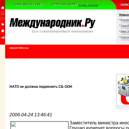
Куплю диплом
Новые
•
Булыжни
// ТРУ
•
Тихая Я
// КРИ
•
Виват, 
// БАТА
•
Счастли
// БАТА
ОБЗОР ПРЕССЫ
НАТО не должна подменять СБ ООН
2006-04-24 13:46:41
Заместитель министра ино
Грушко курирует вопросы 