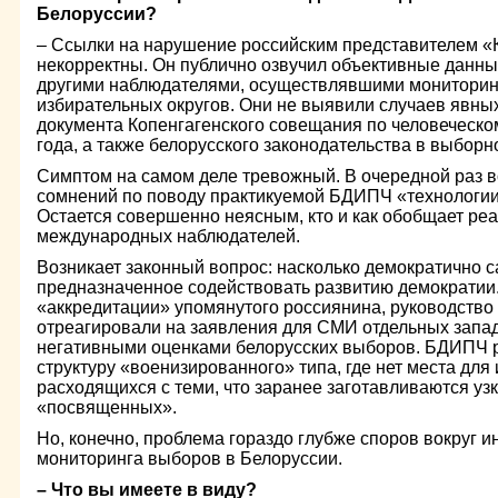
Белоруссии?
– Ссылки на нарушение российским представителем 
некорректны. Он публично озвучил объективные данны
другими наблюдателями, осуществлявшими мониторин
избирательных округов. Они не выявили случаев явн
документа Копенгагенского совещания по человеческ
года, а также белорусского законодательства в выборн
Симптом на самом деле тревожный. В очередной раз в
сомнений по поводу практикуемой БДИПЧ «технологии
Остается совершенно неясным, кто и как обобщает ре
международных наблюдателей.
Возникает законный вопрос: насколько демократично 
предназначенное содействовать развитию демократии
«аккредитации» упомянутого россиянина, руководство
отреагировали на заявления для СМИ отдельных запа
негативными оценками белорусских выборов. БДИПЧ р
структуру «военизированного» типа, где нет места для
расходящихся с теми, что заранее заготавливаются уз
«посвященных».
Но, конечно, проблема гораздо глубже споров вокруг и
мониторинга выборов в Белоруссии.
– Что вы имеете в виду?