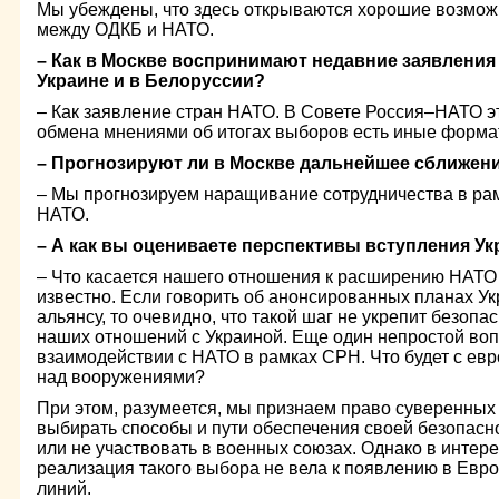
Мы убеждены, что здесь открываются хорошие возмож
между ОДКБ и НАТО.
– Как в Москве воспринимают недавние заявлени
Украине и в Белоруссии?
– Как заявление стран НАТО. В Совете Россия–НАТО э
обмена мнениями об итогах выборов есть иные форма
– Прогнозируют ли в Москве дальнейшее сближен
– Мы прогнозируем наращивание сотрудничества в ра
НАТО.
– А как вы оцениваете перспективы вступления У
– Что касается нашего отношения к расширению НАТО 
известно. Если говорить об анонсированных планах У
альянсу, то очевидно, что такой шаг не укрепит безопа
наших отношений с Украиной. Еще один непростой вопр
взаимодействии с НАТО в рамках СРН. Что будет с ев
над вооружениями?
При этом, разумеется, мы признаем право суверенных
выбирать способы и пути обеспечения своей безопасно
или не участвовать в военных союзах. Однако в интере
реализация такого выбора не вела к появлению в Евр
линий.