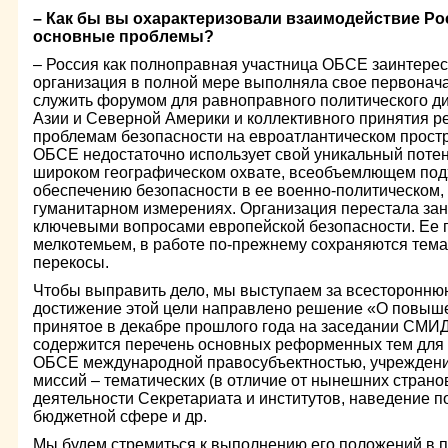
– Как бы вы охарактеризовали взаимодействие Ро
основные проблемы?
– Россия как полноправная участница ОБСЕ заинтересо
организация в полной мере выполняла свое первонач
служить форумом для равноправного политического ди
Азии и Северной Америки и коллективного принятия 
проблемам безопасности на евроатлантическом простр
ОБСЕ недостаточно использует свой уникальный поте
широком географическом охвате, всеобъемлющем под
обеспечению безопасности в ее военно-политическом,
гуманитарном измерениях. Организация перестала за
ключевыми вопросами европейской безопасности. Ее п
мелкотемьем, в работе по-прежнему сохраняются тема
перекосы.
Чтобы выправить дело, мы выступаем за всесторонн
достижение этой цели направлено решение «О повыш
принятое в декабре прошлого года на заседании СМИД
содержится перечень основных реформенных тем для 
ОБСЕ международной правосубъектностью, учреждени
миссий – тематических (в отличие от нынешних стран
деятельности Секретариата и институтов, наведение п
бюджетной сфере и др.
Мы будем стремиться к выполнению его положений в п