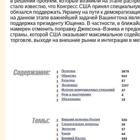
в решении проблем, которые возникли на этапе распр
стало известно, что Конгресс США принял специальну
обязался поддержать Украину на пути к демократизаци
на данном этапе важнейшей задачей Вашингтона явля
поддержка президенту Ющенко. В частности, в ближа
намерен отменить поправку Джексона–Вэника и предос
страны, которой США оказывают максимальное содей
торговле, выходе на внешние рынки и интеграции в м
Политика
3878
Общество
502
Культура
57
Экономика
1107
История международных отношений
47
Речи и выступления
4
Образование
18
Внешняя политика России
326
Стратегические интересы
39
Экология
37
Корея
44
Ближний Восток
394