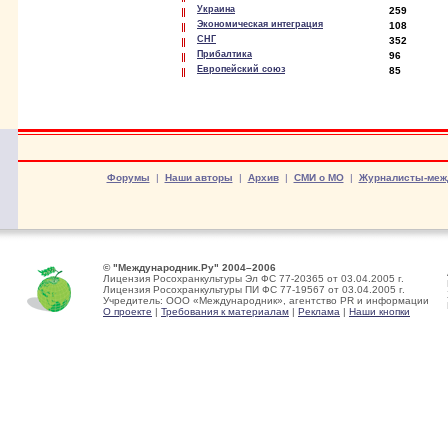
Украина
259
Экономическая интеграция
108
СНГ
352
Прибалтика
96
Европейский союз
85
Форумы
|
Наши авторы
|
Архив
|
СМИ о МО
|
Журналисты-меж
© "Международник.Ру" 2004–2006
Лицензия Росохранкультуры Эл ФС 77-20365 от 03.04.2005 г.
Лицензия Росохранкультуры ПИ ФС 77-19567 от 03.04.2005 г.
Учредитель: ООО «Международник», агентство PR и информации
О проекте
|
Требования к материалам
|
Реклама
|
Наши кнопки