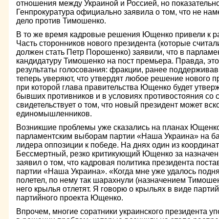
отношения между Украиной и Россией, но показательно
Генпрокуратура официально заявила о том, что не на
дело против Тимошенко.
В то же время кадровые решения Ющенко привели к ра
Часть сторонников нового президента (которые считали
должен стать Петр Порошенко) заявили, что в парламе
кандидатуру Тимошенко на пост премьера. Правда, это
результаты голосования: фракции, ранее поддерживав
теперь уверяют, что утвердят любое решение нового п
при которой глава правительства Ющенко будет утвер
бывших противников и в условиях противостояния со 
свидетельствует о том, что новый президент может вск
единомышленников.
Возникшие проблемы уже сказались на планах Ющенк
парламентским выборам партии «Наша Украина» на ба
лидера оппозиции к победе. На днях один из координа
Бессмертный, резко критикующий Ющенко за назначен
заявил о том, что кадровая политика президента пост
партии «Наша Украина». «Когда мне уже удалось поднят
полетел, по нему так шарахнули (назначением Тимошенко
него крылья отлетят. Я говорю о крыльях в виде партий
партийного проекта Ющенко.
Впрочем, многие соратники украинского президента у