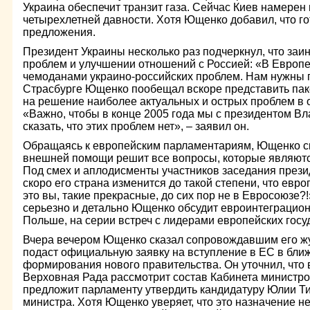
Украина обеспечит транзит газа. Сейчас Киев намерен
четырехлетней давности. Хотя Ющенко добавил, что г
предложения.
Президент Украины несколько раз подчеркнул, что за
проблем и улучшении отношений с Россией: «В Европе 
чемоданами украино-российских проблем. Нам нужны 
Страсбурге Ющенко пообещал вскоре представить пак
на решение наиболее актуальных и острых проблем в 
«Важно, чтобы в конце 2005 года мы с президентом 
сказать, что этих проблем нет», – заявил он.
Обращаясь к европейским парламентариям, Ющенко ска
внешней помощи решит все вопросы, которые являютс
Под смех и аплодисменты участников заседания прези
скоро его страна изменится до такой степени, что евр
это вы, такие прекрасные, до сих пор не в Евросоюзе?
серьезно и детально Ющенко обсудит евроинтеграцио
Польше, на серии встреч с лидерами европейских госу
Вчера вечером Ющенко сказал сопровождавшим его жу
подаст официальную заявку на вступление в ЕС в бли
формирования нового правительства. Он уточнил, что
Верховная Рада рассмотрит состав Кабинета министро
предложит парламенту утвердить кандидатуру Юлии Т
министра. Хотя Ющенко уверяет, что это назначение н