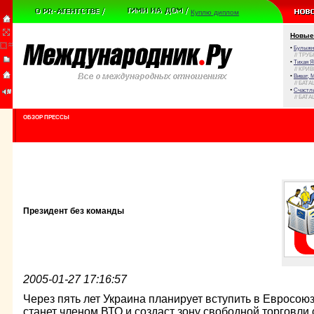
Куплю диплом
Новые
•
Булыжни
// ТРУ
•
Тихая Я
// КРИ
•
Виват, 
// БАТА
•
Счастли
// БАТА
ОБЗОР ПРЕССЫ
Президент без команды
2005-01-27 17:16:57
Через пять лет Украина планирует вступить в Евросоюз,
станет членом ВТО и создаст зону свободной торговли 