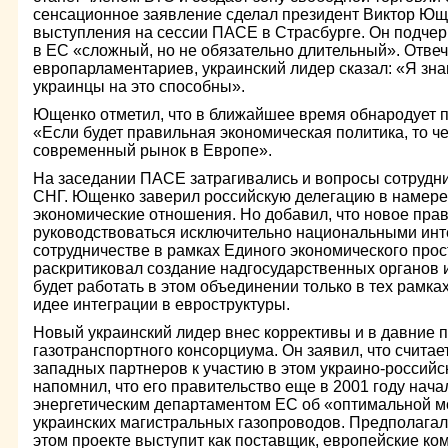
сенсационное заявление сделал президент Виктор Ющ
выступления на сессии ПАСЕ в Страсбурге. Он подчерк
в ЕС «сложный, но не обязательно длительный». Отве
европарламентариев, украинский лидер сказал: «Я знаю,
украинцы на это способны».
Ющенко отметил, что в ближайшее время обнародует п
«Если будет правильная экономическая политика, то ч
современный рынок в Европе».
На заседании ПАСЕ затрагивались и вопросы сотрудн
СНГ. Ющенко заверил российскую делегацию в намере
экономические отношения. Но добавил, что новое прав
руководствоваться исключительно национальными инте
сотрудничестве в рамках Единого экономического про
раскритиковал создание надгосударственных органов и
будет работать в этом объединении только в тех рамка
идее интеграции в евроструктуры.
Новый украинский лидер внес коррективы и в давние 
газотранспортного консорциума. Он заявил, что счита
западных партнеров к участию в этом украино-россий
напомнил, что его правительство еще в 2001 году нач
энергетическим департаментом ЕС об «оптимальной м
украинских магистральных газопроводов. Предполагало
этом проекте выступит как поставщик, европейские ком