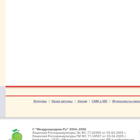
Форумы
|
Наши авторы
|
Архив
|
СМИ о МО
|
Журналисты-меж
© "Международник.Ру" 2004–2006
Лицензия Росохранкультуры Эл ФС 77-20365 от 03.04.2005 г.
Лицензия Росохранкультуры ПИ ФС 77-19567 от 03.04.2005 г.
Учредитель: ООО «Международник», агентство PR и информации