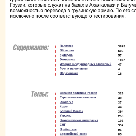
Грузии, которые служат на базах в Ахалкалаки и Батум
возможностью перевода в грузинскую армию. По его с
исключено после соответствующего тестирования.
Политика
3878
Общество
502
Культура
57
Экономика
1107
История международных отношений
47
Речи и выступления
4
Образование
18
Внешняя политика России
326
Стратегические интересы
39
Экология
37
Корея
44
Ближний Восток
394
Украина
259
Экономическая интеграция
108
СНГ
352
Прибалтика
96
Европейский союз
85