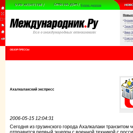
Куплю диплом
Новые
•
Булыжни
// ТРУ
•
Тихая Я
// КРИ
•
Виват, 
// БАТА
•
Счастли
// БАТА
ОБЗОР ПРЕССЫ
Ахалкалакский экспресс
2006-05-15 12:04:31
Сегодня из грузинского города Ахалкалаки транзитом 
отправится первый эшелон с военной техникой с росси