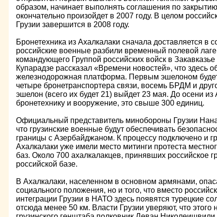
образом, начинает выполнять соглашения по закрытию 
окончательно произойдет в 2007 году. В целом российс
Грузии завершится в 2008 году.
Бронетехника из Ахалкалаки сначала доставляется в с
российские военные разбили временный полевой лаге
командующего Группой российских войск в Закавказье
Купарадзе рассказал «Времени новостей», что здесь 
железнодорожная платформа. Первым эшелоном будет 
четыре бронетранспортера связи, восемь БРДМ и друг
эшелон (всего их будет 21) выйдет 23 мая. До осени и
бронетехнику и вооружение, это свыше 300 единиц.
Официальный представитель минобороны Грузии Нана
что грузинские военные будут обеспечивать безопасн
границы с Азербайджаном. К процессу подключено и гр
Ахалкалаки уже имели место митинги протеста местно
баз. Около 700 ахалкалакцев, принявших российское г
российской базе.
В Ахалкалаки, населенном в основном армянами, опас
социального положения, но и того, что вместо российс
интеграции Грузии в НАТО здесь появятся турецкие сол
отсюда менее 50 км. Власти Грузии уверяют, что этого 
грузинского генштаба полковник Леван Николеишвили 