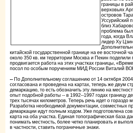
границы в ра
верховьях Арг
островов Тар
Уссурийский п
близ Хабаровс
проблема был
года, когда В
лидер Ху Цзи
Дополнительн
китайской государственной границе на ее восточной ч
около 350 кв. км территории Москва и Пекин поделили 
продвигается работа на этих участках границы, «Врем
посол по особым поручениям МИД России Виталий В
--
По Дополнительному соглашению от 14 октября 2004
согласована и проведена на картах, теперь же двум с
демаркацию, то есть обозначить эту линию на местност
опыт подобной работы -- в 1992--1997 годах границу 
трех тысячах километров. Теперь речь идет о гораздо 
Разработка необходимой документации, совместных пр
демаркации идут полным ходом. Уже подготовлена со
карта на оба участка. Единая топографическая база д
понимать местность, более четко планировать и выпол
в частности, ставить пограничные знаки.