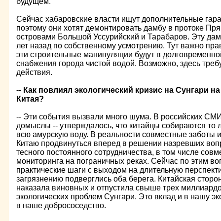
будущем.
Сейчас хабаровские власти ищут дополнительные гара
поэтому они хотят демонтировать дамбу в протоке Пр
островами Большой Уссурийский и Тарабаров. Эту дам
лет назад по собственному усмотрению. Тут важно пра
эти строительные манипуляции будут в долговременно
снабжения города чистой водой. Возможно, здесь треб
действия.
-- Как повлиял экологический кризис на Сунгари н
Китая?
-- Эти события вызвали много шума. В российских СМ
домыслы -- утверждалось, что китайцы собираются то л
всю амурскую воду. В реальности совместные заботы 
Китаю продвинуться вперед в решении назревших воп
тесного постоянного сотрудничества, в том числе совм
мониторинга на пограничных реках. Сейчас по этим во
практические шаги с выходом на длительную перспекти
загрязнению подверглись оба берега. Китайская сторо
наказала виновных и отпустила свыше трех миллиард
экологических проблем Сунгари. Это вклад и в нашу эк
в наше добрососедство.