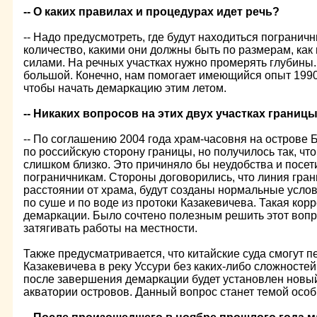
-- О каких правилах и процедурах идет речь?
-- Надо предусмотреть, где будут находиться погранич
количество, какими они должны быть по размерам, как и
силами. На речных участках нужно промерять глубины
большой. Конечно, нам помогает имеющийся опыт 1990-
чтобы начать демаркацию этим летом.
-- Никаких вопросов на этих двух участках границ
-- По соглашению 2004 года храм-часовня на острове 
по российскую сторону границы, но получилось так, чт
слишком близко. Это причиняло бы неудобства и посет
пограничникам. Стороны договорились, что линия гра
расстоянии от храма, будут созданы нормальные усло
по суше и по воде из протоки Казакевичева. Такая кор
демаркации. Было сочтено полезным решить этот вопр
затягивать работы на местности.
Также предусматривается, что китайские суда смогут п
Казакевичева в реку Уссури без каких-либо сложностей.
после завершения демаркации будет установлен новы
акватории островов. Данный вопрос станет темой осо