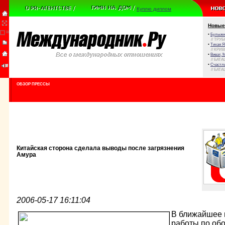
Куплю диплом
Новые
•
Булыжни
// ТРУ
•
Тихая Я
// КРИ
•
Виват, 
// БАТА
•
Счастли
// БАТА
ОБЗОР ПРЕССЫ
Китайская сторона сделала выводы после загрязнения
Амура
2006-05-17 16:11:04
В ближайшее 
работы по об