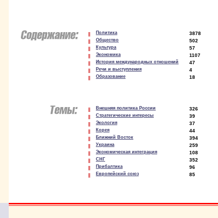
Политика
3878
Общество
502
Культура
57
Экономика
1107
История международных отношений
47
Речи и выступления
4
Образование
18
Внешняя политика России
326
Стратегические интересы
39
Экология
37
Корея
44
Ближний Восток
394
Украина
259
Экономическая интеграция
108
СНГ
352
Прибалтика
96
Европейский союз
85