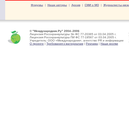
Форумы
|
Наши авторы
|
Архив
|
СМИ о МО
|
Журналисты-меж
© "Международник.Ру" 2004–2006
Лицензия Росохранкультуры Эл ФС 77-20365 от 03.04.2005 г.
Лицензия Росохранкультуры ПИ ФС 77-19567 от 03.04.2005 г.
Учредитель: ООО «Международник», агентство PR и информации
О проекте
|
Требования к материалам
|
Реклама
|
Наши кнопки