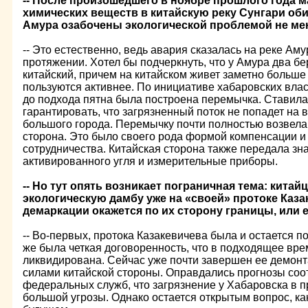
-- После произошедшего в ноябре прошлого года 
химических веществ в китайскую реку Сунгари оби
Амура озабочены экологической проблемой не мен
-- Это естественно, ведь авария сказалась на реке Ам
протяжении. Хотел бы подчеркнуть, что у Амура два бер
китайский, причем на китайском живет заметно больше
пользуются активнее. По инициативе хабаровских влас
до подхода пятна была построена перемычка. Ставила
гарантировать, что загрязненный поток не попадет на
большого города. Перемычку почти полностью возвела 
сторона. Это было своего рода формой компенсации и
сотрудничества. Китайская сторона также передала зн
активированного угля и измерительные приборы.
-- Но тут опять возникает пограничная тема: кита
экологическую дамбу уже на «своей» протоке Каза
демаркации окажется по их сторону границы, или 
-- Во-первых, протока Казакевичева была и остается п
же была четкая договоренность, что в подходящее вр
ликвидирована. Сейчас уже почти завершен ее демонт
силами китайской стороны. Оправдались прогнозы соо
федеральных служб, что загрязнение у Хабаровска в п
большой угрозы. Однако остается открытым вопрос, ка