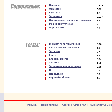
Политика
3878
Общество
502
Культура
57
Экономика
1107
История международных отношений
47
Речи и выступления
4
Образование
18
Внешняя политика России
326
Стратегические интересы
39
Экология
37
Корея
44
Ближний Восток
394
Украина
259
Экономическая интеграция
108
СНГ
352
Прибалтика
96
Европейский союз
85
Форумы
|
Наши авторы
|
Архив
|
СМИ о МО
|
Журналисты-меж