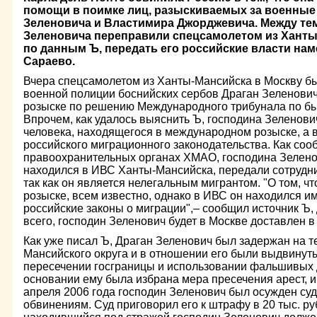
помощи в поимке лиц, разыскиваемых за военные 
Зеленовича и Властимира Джорджевича. Между тем
Зеленовича переправили спецсамолетом из Ханты-
по данным Ъ, передать его российские власти наме
Сараево.
Вчера спецсамолетом из Ханты-Мансийска в Москву 
военной полиции боснийских сербов Драган Зеленович
розыске по решению Международного трибунала по 
Впрочем, как удалось выяснить Ъ, господина Зеленови
человека, находящегося в международном розыске, а 
российского миграционного законодательства. Как соо
правоохранительных органах ХМАО, господина Зеленов
находился в ИВС Ханты-Мансийска, передали сотрудн
так как он является нелегальным мигрантом. "О том, ч
розыске, всем известно, однако в ИВС он находился и
российские законы о миграции",– сообщил источник Ъ, 
всего, господин Зеленович будет в Москве доставлен в
Как уже писал Ъ, Драган Зеленович был задержан на 
Мансийского округа и в отношении его были выдвинут
пересечении госграницы и использовании фальшивых 
основании ему была избрана мера пресечения арест, 
апреля 2006 года господин Зеленович был осужден су
обвинениям. Суд приговорил его к штрафу в 20 тыс. ру