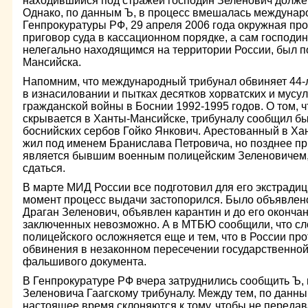
находившийся под стражей господин Зеленович должен
Однако, по данным Ъ, в процесс вмешалась междунар
Генпрокуратуры РФ, 29 апреля 2006 года окружная пр
приговор суда в кассационном порядке, а сам господин
нелегально находящимся на территории России, был 
Мансийска.
Напомним, что международный трибунал обвиняет 44-
в изнасиловании и пытках десятков хорватских и мусу
гражданской войны в Боснии 1992-1995 годов. О том, 
скрывается в Ханты-Мансийске, трибуналу сообщил б
боснийских сербов Гойко Янкович. Арестованный в Х
жил под именем Бранислава Петровича, но позднее пр
является бывшим военным полицейским Зеленовичем,
сдаться.
В марте МИД России все подготовил для его экстрадици
момент процесс выдачи застопорился. Было объявлено
Драган Зеленович, объявлен карантин и до его оконч
заключенных невозможно. А в МТБЮ сообщили, что сло
полицейского осложняется еще и тем, что в России пр
обвинения в незаконном пересечении государственной
фальшивого документа.
В Генпрокуратуре РФ вчера затруднились сообщить Ъ, 
Зеленовича Гаагскому трибуналу. Между тем, по данны
настоящее время склоняются к тому, чтобы не передав