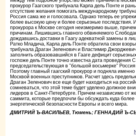
Между тем подобное упорство может причинить Москве
прокурор Гаагского трибунала Карла дель Понте и ран
отсутствие желания помогать международному трибуна
Россия сама же и голосовала. Однако теперь ее упреки
более высокую цену и более серьезные последствия. И
прокурора к Москве сегодня неизмеримо выше, приче
причинам. Лишившись главного обвиняемого Слобода
дождавшись доставки в Гаагу адекватной замены в ли
Ратко Младича, Карла дель Понте обратила свои взоры
трибунала Драган Зеленович и Властимир Джорджевич
заполнить образовавшийся в Гааге дефицит серьезных
госпоже дель Понте точно известна дата проведения С
председательствующая в "большой восьмерке" Россия
Поэтому главный гаагский прокурор и подняла именно
Москвой военных преступников. Расчет здесь предельн
Драган Зеленович все еще будет находиться на россий
сомневаться, что этой теме будет уделено должное вн
лидеров в Санкт-Петербурге. Причем независимо от ж
саммита, которые предпочли бы обсуждать куда более
энергетической безопасности Европы и всего мира.
ДМИТРИЙ Ъ-ВАСИЛЬЕВ, Тюмень; ГЕННАДИЙ Ъ-С