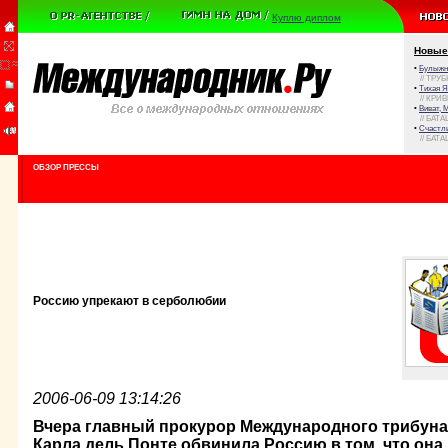
Куплю диплом
Новые
•
Булыжни
// ТРУ
•
Тихая Я
// КРИ
•
Виват, 
// БАТА
•
Счастли
// БАТА
ОБЗОР ПРЕССЫ
Россию упрекают в серболюбии
2006-06-09 13:14:26
Вчера главный прокурор Международного трибун
Карла дель Понте обвинила Россию в том, что она