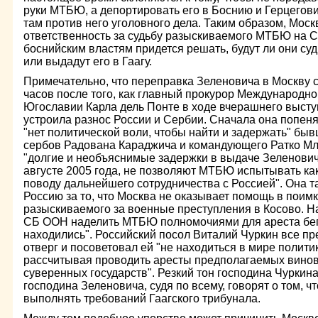
руки МТБЮ, а депортировать его в Боснию и Герцегов
там против него уголовного дела. Таким образом, Мос
ответственность за судьбу разыскиваемого МТБЮ на С
боснийским властям придется решать, будут ли они су
или выдадут его в Гаагу.
Примечательно, что переправка Зеленовича в Москву с
часов после того, как главный прокурор Международн
Югославии Карла дель Понте в ходе вчерашнего выст
устроила разнос России и Сербии. Сначала она попенял
"нет политической воли, чтобы найти и задержать" бы
сербов Радована Караджича и командующего Ратко Мла
"долгие и необъяснимые задержки в выдаче Зеленович
августе 2005 года, не позволяют МТБЮ испытывать ка
поводу дальнейшего сотрудничества с Россией". Она т
Россию за то, что Москва не оказывает помощь в пои
разыскиваемого за военные преступления в Косово. Н
СБ ООН наделить МТБЮ полномочиями для ареста бегл
находились". Российский посол Виталий Чуркин все пр
отверг и посоветовал ей "не находиться в мире полит
рассчитывая проводить аресты предполагаемых винов
суверенных государств". Резкий тон господина Чуркина
господина Зеленовича, судя по всему, говорят о том, 
выполнять требований Гаагского трибунала.