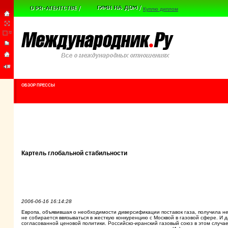
Куплю диплом
ОБЗОР ПРЕССЫ
Картель глобальной стабильности
2006-06-16 16:14:28
Европа, объявившая о необходимости диверсификации поставок газа, получила не
не собирается ввязываться в жесткую конкуренцию с Москвой в газовой сфере. И 
согласованной ценовой политики. Российско-иранский газовый союз в этом случа