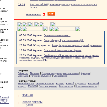
а
02.01
Британский МИД рекомендует воздержаться от поездок в
Кению
ства.
 сказал
Все новости
ой
опросы
вующего
церна в
олит
05.04.2008 Журнал:
Булыжник преткновения...
подобных
03.03.2008 Журнал:
Виват, Медвед! Русь лови позитифф!!!
ик,
почти в
29.10.2007 Обзор прессы:
Ахмад Кадыров как зеркало русской дипломатии
м
19.10.2007 Журнал:
Счастливый Кавказ покоряет Кремль
29.09.2007 Журнал:
Лео Бокерия: «Я не говорю, что завтра, но когда-то в
обозримом будущем проблема врожденных пороков сердца, безусловно,
сности
должна быть решена в РФ»
дителя
Рубрики:
|
|
|
|
Общество
Политика
История международных отношений
Культура
ет
|
|
|
Экономика
Речи и выступления
Образование
Горячие темы:
 имиджа
|
|
|
|
|
Ближний Восток
Япония и Россия
Выборы
Юбилей
Здоровье
Болонский
с
|
|
|
|
|
процесс
МАГАТЭ
Светская хроника
Безопасность
Благотворительность
ей.
ЖУРНАЛ
Алексей
овостей"
ОБЗОР ПРЕССЫ
 2006 г.
Архив