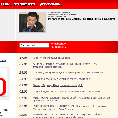
БЕККИН Ренат Ирикович
Преподаватель кафедры ЮНЕСКО
МГИМО (у) МИД РФ
Ислам от монаха Багиры: модная книга о шариате
подписаться
на рассылку
17.04
"Зенит" пострадал за Косово
тать
03.04
Андрей Алпатов "откусит" о Турции и Египта 10%
туристического потока
25.03
О книге Дмитрия Лекуха "Хардкор белого меньшинства"
23.03
"Умники и умницы": итоги четверть финалов
03.03
Виват, Медвед! Русь, лови позитифф!!!
02.02
Сергей Лукьяненко. Про уезжающих и отъезжающих...
07.01
МИД России высмеял "свободный и справедливый характер"
грузинских выборов
07.01
РОЖДЕСТВЕНСКОЕ ПОСЛАНИЕ Святейшего Патриарха
Московского и всея Руси Алексия II
-- Иран
о
02.01
Алексей Богатуров: Технологии GR - нормальный тип
лгую
взаимодействия государства и бизнеса