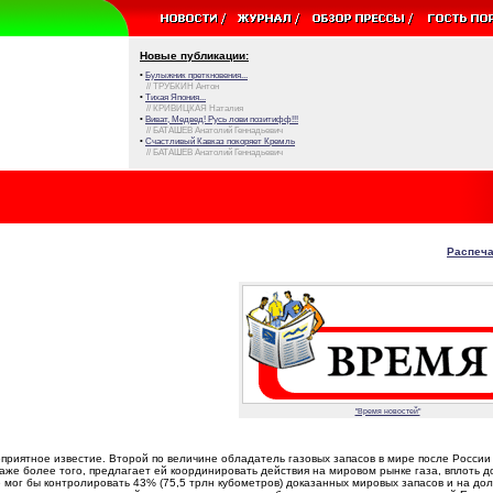
Новые публикации:
•
Булыжник преткновения...
// ТРУБКИН Антон
•
Тихая Япония...
// КРИВИЦКАЯ Наталия
•
Виват, Медвед! Русь лови позитифф!!!
// БАТАШЕВ Анатолий Геннадьевич
•
Счастливый Кавказ покоряет Кремль
// БАТАШЕВ Анатолий Геннадьевич
Распеча
"Время новостей"
приятное известие. Второй по величине обладатель газовых запасов в мире после России 
даже более того, предлагает ей координировать действия на мировом рынке газа, вплоть д
е мог бы контролировать 43% (75,5 трлн кубометров) доказанных мировых запасов и на до