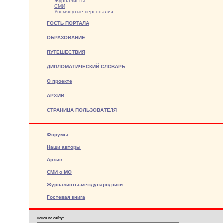
Журналисты
СМИ
Упомянутые персоналии
ГОСТЬ ПОРТАЛА
ОБРАЗОВАНИЕ
ПУТЕШЕСТВИЯ
ДИПЛОМАТИЧЕСКИЙ СЛОВАРЬ
О проекте
АРХИВ
СТРАНИЦА ПОЛЬЗОВАТЕЛЯ
Форумы
Наши авторы
Архив
СМИ о МО
Журналисты-международники
Гостевая книга
Поиск по сайту: