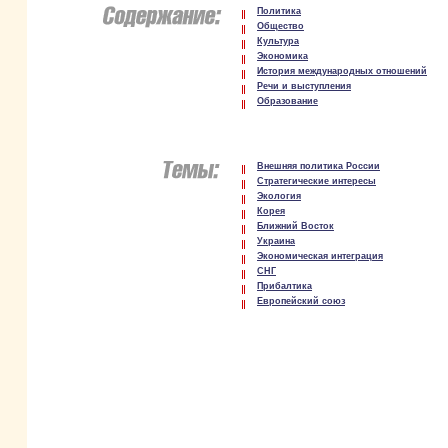
Политика
Общество
Культура
Экономика
История международных отношений
Речи и выступления
Образование
Внешняя политика России
Стратегические интересы
Экология
Корея
Ближний Восток
Украина
Экономическая интеграция
СНГ
Прибалтика
Европейский союз