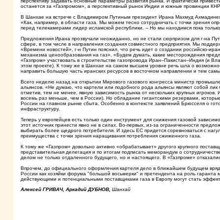
перспективу задавать основные параметры развития рынка. И фактически привести
останется за «Газпромом», а перспективный рынок Индии и южные провинции КНР 
В Шанхае на встрече с Владимиром Путиным президент Ирана Махмуд Ахмадинежад
«Как, например, в области газа. Мы можем тесно сотрудничать с точки зрения опре
перед телекамерами лидер исламской республики. -- Но мы находимся пока только
Предложения Ирана прозвучали неожиданно, но не стали сюрпризом для г-на Пут
сфере, в том числе в направления создания совместного предприятия. Мы поддер
«Времени новостей», г-н Путин пояснил, что речь идет о создании российско-ира
механизма ценообразования на газ». «Будем думать, какие месторождения предлож
«Газпром» участвовать в строительстве газопровода Иран--Пакистан--Индия (и В
этом проекте). К тому же в Шанхае на самом высшем уровне речь шла о возможнос
направить большую часть иранских ресурсов в восточном направлении и тем самы
Всего неделю назад на открытии Мирового газового конгресса министр промышле
альянсов. «Не думаю, что картели или подобного рода альянсы являют собой лик б
отметив, тем не менее, явную зависимость рынка от нескольких крупных игроков. И
восемь раз меньше, чем в России). Но обладание гигантскими резервами, которы
России на главном рынке сбыта. Особенно в контексте заявлений Брюсселя о гот
инфраструктуру.
Теперь у европейцев есть только один инструмент для снижения газовой зависим
этот источник принести явно не в силах. Во-первых, из-за ограниченности предло
выбирать более щедрого потребителя. И здесь ЕС придется соревноваться с наг
преимущества с точки зрения наращивания потребления сжиженного газа.
К тому же «Газпром» довольно активно «обрабатывает» другого крупного поставщи
представительная делегация и по итогам подписать меморандум о сотрудничестве
делом не только отдаленного будущего, но и настоящего. В «Газпроме» отказалис
Впрочем, до официального оформления картеля дело в ближайшем будущем вряд л
России как хозяйки форума "большой восьмерки" и претендента на роль гаранта
действующими и потенциальными поставщиками газа в Европу могут стать эффек
Алексей ГРИВАЧ, Аркадий ДУБНОВ,
Шанхай