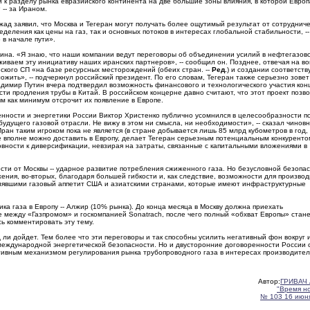
 к разделу рынка евразийского континента на две большие зоны влияния, в которой Европ
-- за Ираном.
 заявил, что Москва и Тегеран могут получать более ощутимый результат от сотрудниче
деления как цены на газ, так и основных потоков в интересах глобальной стабильности, --
 в начале пути».
ина. «Я знаю, что наши компании ведут переговоры об объединении усилий в нефтегазов
живаем эту инициативу наших иранских партнеров», -- сообщил он. Позднее, отвечая на в
нского СП «на базе ресурсных месторождений (обеих стран. --
Ред.
) и создании соответст
ить», -- подчеркнул российский президент. По его словам, Тегеран также серьезно зовет
ладимир Путин вчера подтвердил возможность финансового и технологического участия кон
ти продления трубы в Китай. В российском концерне давно считают, что этот проект позв
м как минимум отсрочит их появление в Европе.
нности и энергетики России Виктор Христенко публично усомнился в целесообразности 
удущего газовой отрасли. Не вижу в этом ни смысла, ни необходимости», -- сказал чиновн
ран таким игроком пока не является (в стране добывается лишь 85 млрд кубометров в год, 
е вполне можно доставить в Европу, делает Тегеран серьезным потенциальным конкуренто
овности к диверсификации, невзирая на затраты, связанные с капитальными вложениями в
ости от Москвы -- ударное развитие потребления сжиженного газа. Но безусловной безопа
жения, во-вторых, благодаря большей гибкости и, как следствие, возможности для произво
улявшими газовый аппетит США и азиатскими странами, которые имеют инфраструктурные
ка газа в Европу -- Алжир (10% рынка). До конца месяца в Москву должна приехать
 между «Газпромом» и госкомпанией Sonatrach, после чего полный «обхват Европы» стан
ь комментировать эту тему.
и дойдет. Тем более что эти переговоры и так способны усилить негативный фон вокруг
 международной энергетической безопасности. Но и двусторонние договоренности России 
тивным механизмом регулирования рынка трубопроводного газа в интересах производител
Автор:
ГРИВАЧ 
"Время н
№ 103 16 июня