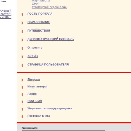
Журналисты
ссии
СМИ
Упомянутые персоналии
Алексей
ГОСТЬ ПОРТАЛА
овостей"
 2006 г.
ОБРАЗОВАНИЕ
ПУТЕШЕСТВИЯ
ДИПЛОМАТИЧЕСКИЙ СЛОВАРЬ
О проекте
АРХИВ
СТРАНИЦА ПОЛЬЗОВАТЕЛЯ
Форумы
Наши авторы
Архив
СМИ о МО
Журналисты-международники
Гостевая книга
Поиск по сайту: