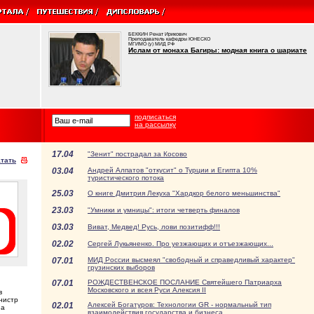
БЕККИН Ренат Ирикович
Преподаватель кафедры ЮНЕСКО
МГИМО (у) МИД РФ
Ислам от монаха Багиры: модная книга о шариате
подписаться
на рассылку
17.04
"Зенит" пострадал за Косово
тать
03.04
Андрей Алпатов "откусит" о Турции и Египта 10%
туристического потока
25.03
О книге Дмитрия Лекуха "Хардкор белого меньшинства"
23.03
"Умники и умницы": итоги четверть финалов
03.03
Виват, Медвед! Русь, лови позитифф!!!
02.02
Сергей Лукьяненко. Про уезжающих и отъезжающих...
07.01
МИД России высмеял "свободный и справедливый характер"
грузинских выборов
07.01
РОЖДЕСТВЕНСКОЕ ПОСЛАНИЕ Святейшего Патриарха
Московского и всея Руси Алексия II
в
нистр
02.01
Алексей Богатуров: Технологии GR - нормальный тип
на
взаимодействия государства и бизнеса