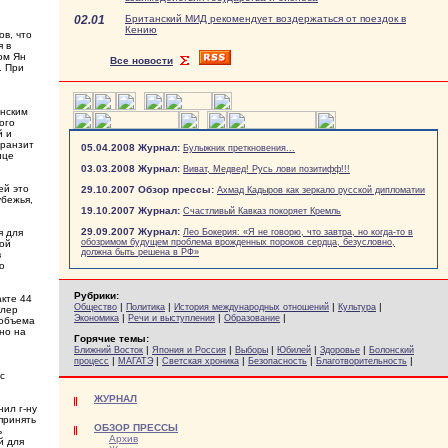
02.01
Британский МИД рекомендует воздержаться от поездок в
Кению
ов, что
я в
ом Ян
Все новости
. При
енским
ого
й и
транзит
05.04.2008 Журнал:
Булыжник преткновения...
ице
03.03.2008 Журнал:
Виват, Медвед! Русь лови позитифф!!!
ей это
29.10.2007 Обзор прессы:
Ахмад Кадыров как зеркало русской дипломатии
убежья,
19.10.2007 Журнал:
Счастливый Кавказ покоряет Кремль
29.09.2007 Журнал:
я для
Лео Бокерия: «Я не говорю, что завтра, но когда-то в
обозримом будущем проблема врожденных пороков сердца, безусловно,
той
должна быть решена в РФ»
в
о
Рубрики:
акте 44
|
|
|
|
Общество
Политика
История международных отношений
Культура
ллер
|
|
|
Экономика
Речи и выступления
Образование
 объема
но на
Горячие темы:
|
|
|
|
|
Ближний Восток
Япония и Россия
Выборы
Юбилей
Здоровье
Болонский
|
|
|
|
|
процесс
МАГАТЭ
Светская хроника
Безопасность
Благотворительность
с
ЖУРНАЛ
ил г-ну
принять
ОБЗОР ПРЕССЫ
ь
Архив
й для