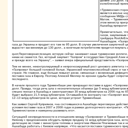
уровне 100 долл. П
излюбленный прием 
«Туркменская сторо
является вполне но
сообщении МИДа сл
Матом. -- Туркмения
этом министр пригр
Ашхабад прекратит 
Примечательно, что
газом, закупаемым 
трейдера RosUkrEne
Ашхабадом. «Газпро
газа до Украины и продает его там по 95 долл. В случае увеличения закупочной ц
вырастет как минимум до 130 долл., а конечным потребителям придется покупать 
quot;Переговорная позиция, которую сейчас занимают наши туркменские коллеги, 
никак не скажется. Газ, который закупает "Газпром" в государствах Средней Азии 
и прежде всего на Украину", -- заявил вчера официальный представитель «Газпро
Тем не менее, неконтролируемый и непрогнозируемый рост ценового аппетита г-на
«Газпрома» большой головной болью. Украинский платежеспособный спрос и так т
стране. Но главное, еще больше повысит риски, связанные с возможным дефицито
поставок газа в Европу. Поэтому Алексей Миллер по иронии судьбы будет сопроти
последнего.
В начале прошлого года Туркменбаши уже прекращал поставки в адрес «Газпрома»,
долл. Правда, тогда речь шла о незначительных объемах (до 5 млрд кубометров в
спешно поехал в Ашхабад и законтрактовал 30 млрд кубометров на 2006 год по 6
будет выбрано 21,5 млрд кубометров. Оставшийся по контракту газ «Газпром» воз
12--13 млрд кубометров по цене, которая устроит Туркменбаши.
Как заявил Сергей Куприянов, «на состоявшихся в Ашхабаде переговорах действит
условия поставки газа в 2007 и 2008 годах в рамках долгосрочного контракта». 
Туркменистаном и намерены развивать его».
Ситуацией неопределенности в отношениях между «Газпромом» и Туркменбаши по
Ниязову с предложением обсудить прямую продажу 11 млрд кубометров газа, кото
делегацию во главе с министром топлива и энергетики Иваном Плачковым так и 
Ашхабада работать с Киевом напрямую. «Что касается поставок туркменского при