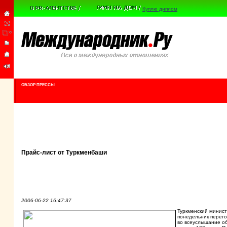
Куплю диплом
ОБЗОР ПРЕССЫ
Прайс-лист от Туркменбаши
2006-06-22 16:47:37
Туркменский минист
понедельник перег
во всеуслышание об