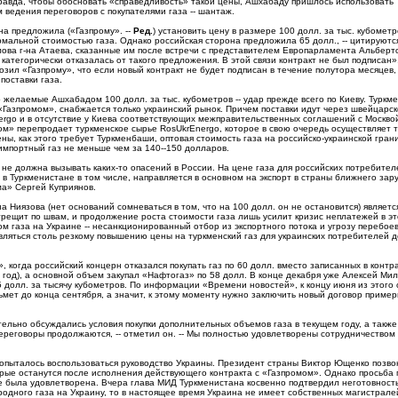
равда, чтобы обосновать «справедливость» такой цены, Ашхабаду пришлось использовать
ведения переговоров с покупателями газа -- шантаж.
на предложила («Газпрому». --
Ред.
) установить цену в размере 100 долл. за тыс. кубометр
рмальной стоимостью газа. Однако российская сторона предложила 65 долл., -- цитируютс
ова г-на Атаева, сказанные им после встречи с представителем Европарламента Альберт
 категорически отказалась от такого предложения. В этой связи контракт не был подписан»
озил «Газпрому», что если новый контракт не будет подписан в течение полутора месяцев,
поставки газа.
 желаемые Ашхабадом 100 долл. за тыс. кубометров -- удар прежде всего по Киеву. Туркм
«Газпромом», снабжается только украинский рынок. Причем поставки идут через швейцарск
rgo и в отсутствие у Киева соответствующих межправительственных соглашений с Москво
м» перепродает туркменское сырье RosUkrEnergo, которое в свою очередь осуществляет 
ены, как этого требует Туркменбаши, оптовая стоимость газа на российско-украинской гран
импортный газ не меньше чем за 140--150 долларов.
не должна вызывать каких-то опасений в России. На цене газа для российских потребител
и в Туркменистане в том числе, направляется в основном на экспорт в страны ближнего зар
ма» Сергей Куприянов.
 Ниязова (нет оснований сомневаться в том, что на 100 долл. он не остановится) являетс
рещит по швам, и продолжение роста стоимости газа лишь усилит кризис неплатежей в э
м газа на Украине -- несанкционированный отбор из экспортного потока и угрозу перебое
вляться столь резкому повышению цены на туркменский газ для украинских потребителей д
 когда российский концерн отказался покупать газ по 60 долл. вместо записанных в контр
 год), а основной объем закупал «Нафтогаз» по 58 долл. В конце декабря уже Алексей Ми
5 долл. за тысячу кубометров. По информации «Времени новостей», к концу июня из этого
ьмет до конца сентября, а значит, к этому моменту нужно заключить новый договор пример
ельно обсуждались условия покупки дополнительных объемов газа в текущем году, а также
«Переговоры продолжаются, -- отметил он. -- Мы полностью удовлетворены сотрудничеством 
пыталось воспользоваться руководство Украины. Президент страны Виктор Ющенко позвон
рые останутся после исполнения действующего контракта с «Газпромом». Однако просьба 
не была удовлетворена. Вчера глава МИД Туркменистана косвенно подтвердил неготовност
родного газа на Украину, то в настоящее время Украина не имеет собственных магистрале