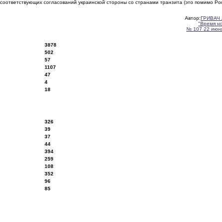
 соответствующих согласований украинской стороны со странами транзита (это помимо Ро
Автор:
ГРИВАЧ 
"Время н
№ 107 22 июня
3878
502
57
1107
47
4
18
326
39
37
44
394
259
108
352
96
85