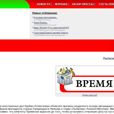
Новые публикации:
•
Булыжник преткновения...
// ТРУБКИН Антон
•
Тихая Япония...
// КРИВИЦКАЯ Наталия
•
Виват, Медвед! Русь лови позитифф!!!
// БАТАШЕВ Анатолий Геннадьевич
•
Счастливый Кавказ покоряет Кремль
// БАТАШЕВ Анатолий Геннадьевич
Распеча
"Время новостей"
р иностранных дел Курбан Атаев вчера объяснил причины неудачного исхода прошедших 
оворов президента страны Сапармурата Ниязова и главы «Газпрома» Алексея Миллера. Ми
ъявил, что аппетиты Туркмении выросли до того, чтобы установить отпускную цену на газ 