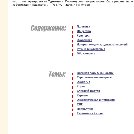
его транспортировки из Туркмении. Поэтому этот вопрос может быть решен после
Узбекистан и Казахстан. -- Ред.)», -- заявил г-н Атаев.
Политика
Общество
Культура
Экономика
История международных отношений
Речи и выступления
Образование
Внешняя политика России
Стратегические интересы
Экология
Корея
Ближний Восток
Украина
Экономическая интеграция
СНГ
Прибалтика
Европейский союз