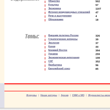
Общество
502
Культура
57
Экономика
1107
История международных отношений
47
Речи и выступления
4
Образование
18
Внешняя политика России
326
Стратегические интересы
39
Экология
37
Корея
44
Ближний Восток
394
Украина
259
Экономическая интеграция
108
СНГ
352
Прибалтика
96
Европейский союз
85
Форумы
|
Наши авторы
|
Архив
|
СМИ о МО
|
Журналисты-меж