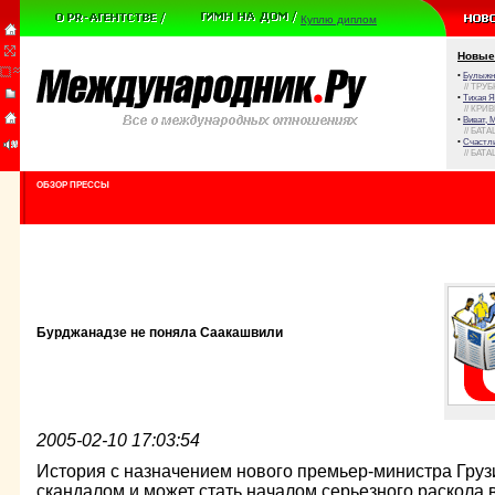
Куплю диплом
Новые
•
Булыжни
// ТРУ
•
Тихая Я
// КРИ
•
Виват, 
// БАТА
•
Счастли
// БАТА
ОБЗОР ПРЕССЫ
Бурджанадзе не поняла Саакашвили
2005-02-10 17:03:54
История с назначением нового премьер-министра Гру
скандалом и может стать началом серьезного раскола в