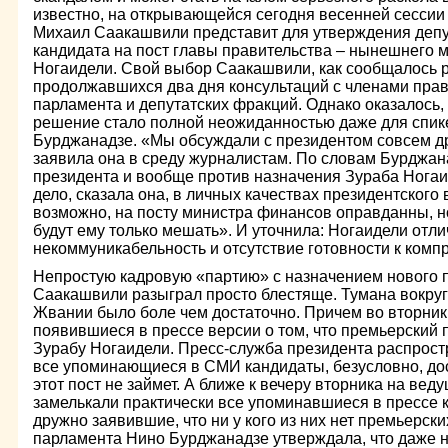
известно, на открывающейся сегодня весенней сессии
Михаил Саакашвили представит для утверждения деп
кандидата на пост главы правительства – нынешнего 
Ногаидели. Свой выбор Саакашвили, как сообщалось р
продолжавшихся два дня консультаций с членами прав
парламента и депутатских фракций. Однако оказалось,
решение стало полной неожиданностью даже для спик
Бурджанадзе. «Мы обсуждали с президентом совсем др
заявила она в среду журналистам. По словам Бурджан
президента и вообще против назначения Зураба Ногаи
дело, сказала она, в личных качествах президентского
возможно, на посту министра финансов оправданны, н
будут ему только мешать». И уточнила: Ногаидели отл
некоммуникабельность и отсутствие готовности к комп
Непростую кадровую «партию» с назначением нового 
Саакашвили разыграл просто блестяще. Тумана вокру
Жвании было боле чем достаточно. Причем во вторни
появившиеся в прессе версии о том, что премьерский
Зурабу Ногаидели. Пресс-служба президента распростр
все упоминающиеся в СМИ кандидаты, безусловно, дос
этот пост не займет. А ближе к вечеру вторника на вед
замелькали практически все упоминавшиеся в прессе 
дружно заявившие, что ни у кого из них нет премьерск
парламента Нино Бурджанадзе утверждала, что даже н