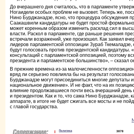
До вчерашнего дня считалось, что в парламенте утве
Ногаидели особых проблем не вызовет. Теперь же, по
Нино Бурджанадзе, ясно, что процедура обсуждения 
Саакашвили кандидатуры не будет простой формально
может коренным образом изменить расклад сил в высш
власти. Раскол в парламенте, где раньше решения пре
встречали возражений, уже произошел. Как заявил вче
лидеров парламентской оппозиции Зураб Ткемаладзе,
будут голосовать против президентской кандидатуры. 
консультаций с парламентской оппозицией, поэтому вс
президента и парламентское большинство», – сказал о
В прежние времена из-за малочисленности оппозицио
вряд ли серьезно повлияла бы на результат голосован
Бурджанадзе могут присоединиться многие депутаты 
национальное движение». И не факт, что на их позици
влияние продолжавшиеся почти весь вчерашний день 
и президентом. Как и то, что сама Нино Бурджанадзе, к
аппарате, в итоге не будет сжигать все мосты и не по
с главой государства.
№
Политика
3878