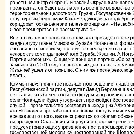
работы. Министр обороны Ираклий Окруашвили напомн
президента, он будет возглавлять военное ведомство 
территориальной целостности Грузии. Государственны
структурным реформам Каха Бендукидзе на ходу брос
коридорах госканцелярии телевизионщикам: «Не люблю
Свое премьерство не рассматриваю».
Все это косвенно говорило о том, что президент свое 
кандидатуру главы Минфина Зураба Ногаидели, форма
согласился с мнением, что опустевшее кресло главы п
человек из команды покойного Зураба Жвании. А Нога
Партии «зеленых». С ним же пришел в партию «Союз г
замечен и в 2001 году на неполные два года стал мин
Жванией ушел в оппозицию. С ним же после революции
власть.
Комментируя принятое президентом решение, лидер 
Республиканской партии, депутат Давид Бердзенишви
не стал искать более сильной фигуры и ограничился п
если Ногаидели будет утвержден, произойдет беспреце
случай – правительство возглавит выходец из Аджарии
что Ногаидели проработает на новом посту как миниму
все зависит от того, как он справится со своими обязан
ли президент Саакашвили вернуться к рассмотрению 
предусматривающих упразднение поста премьера и в
государственной модели, существовавшей при Шевардн