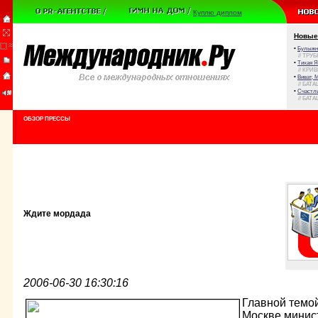
Куплю диплом
Новые
•
Булыжни
// ТРУ
•
Тихая Я
// КРИ
•
Виват, 
// БАТА
•
Счастли
// БАТА
ОБЗОР ПРЕССЫ
Ждите мордада
2006-06-30 16:30:16
Главной темо
Москве минис