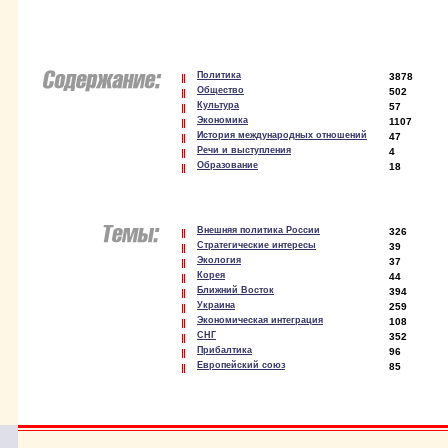
Политика
3878
Общество
502
Культура
57
Экономика
1107
История международных отношений
47
Речи и выступления
4
Образование
18
Внешняя политика России
326
Стратегические интересы
39
Экология
37
Корея
44
Ближний Восток
394
Украина
259
Экономическая интеграция
108
СНГ
352
Прибалтика
96
Европейский союз
85