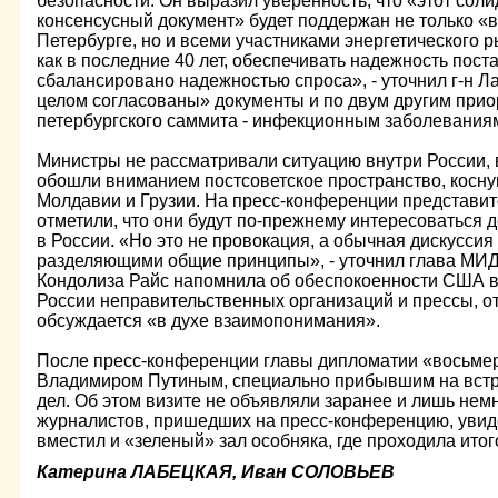
безопасности. Он выразил уверенность, что «этот со
консенсусный документ» будет поддержан не только «в
Петербурге, но и всеми участниками энергетического 
как в последние 40 лет, обеспечивать надежность поста
сбалансировано надежностью спроса», - уточнил г-н Ла
целом согласованы» документы и по двум другим прио
петербургского саммита - инфекционным заболеваниям
Министры не рассматривали ситуацию внутри России, 
обошли вниманием постсоветское пространство, косн
Молдавии и Грузии. На пресс-конференции представи
отметили, что они будут по-прежнему интересоваться
в России. «Но это не провокация, а обычная дискуссия
разделяющими общие принципы», - уточнил глава МИД
Кондолиза Райс напомнила об обеспокоенности США в
России неправительственных организаций и прессы, от
обсуждается «в духе взаимопонимания».
После пресс-конференции главы дипломатии «восьмер
Владимиром Путиным, специально прибывшим на встр
дел. Об этом визите не объявляли заранее и лишь немн
журналистов, пришедших на пресс-конференцию, увиде
вместил и «зеленый» зал особняка, где проходила ито
Катерина ЛАБЕЦКАЯ, Иван СОЛОВЬЕВ