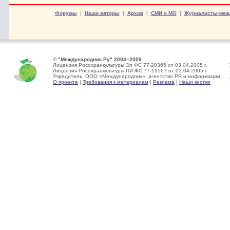
Форумы
|
Наши авторы
|
Архив
|
СМИ о МО
|
Журналисты-меж
© "Международник.Ру" 2004–2006
Лицензия Росохранкультуры Эл ФС 77-20365 от 03.04.2005 г.
Лицензия Росохранкультуры ПИ ФС 77-19567 от 03.04.2005 г.
Учредитель: ООО «Международник», агентство PR и информации
О проекте
|
Требования к материалам
|
Реклама
|
Наши кнопки