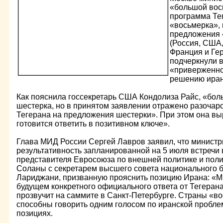
«большой вос
программа Те
«восьмерка»,
предложения 
(Россия, США,
Франция и Гер
подчеркнули в
«приверженно
решению иран
Как пояснила госсекретарь США Кондолиза Райс, «бол
шестерка, но в принятом заявлении отражено разочар
Тегерана на предложения шестерки». При этом она вы
готовится ответить в позитивном ключе».
Глава МИД России Сергей Лавров заявил, что минист
результативность запланированной на 5 июля встречи 
представителя Евросоюза по внешней политике и поли
Соланы с секретарем высшего совета национального 
Лариджани, призванную прояснить позицию Ирана: «
будущем конкретного официального ответа от Тегерана
прозвучит на саммите в Санкт-Петербурге. Страны «во
способны говорить одним голосом по иранской пробле
позициях.