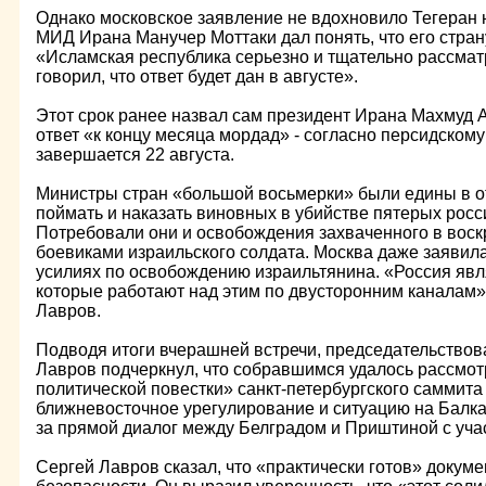
Однако московское заявление не вдохновило Тегеран 
МИД Ирана Манучер Моттаки дал понять, что его страну
«Исламская республика серьезно и тщательно рассмат
говорил, что ответ будет дан в августе».
Этот срок ранее назвал сам президент Ирана Махмуд
ответ «к концу месяца мордад» - согласно персидском
завершается 22 августа.
Министры стран «большой восьмерки» были едины в 
поймать и наказать виновных в убийстве пятерых росс
Потребовали они и освобождения захваченного в вос
боевиками израильского солдата. Москва даже заявила
усилиях по освобождению израильтянина. «Россия явля
которые работают над этим по двусторонним каналам»,
Лавров.
Подводя итоги вчерашней встречи, председательствов
Лавров подчеркнул, что собравшимся удалось рассмотр
политической повестки» санкт-петербургского саммита
ближневосточное урегулирование и ситуацию на Балк
за прямой диалог между Белградом и Приштиной с уча
Сергей Лавров сказал, что «практически готов» докуме