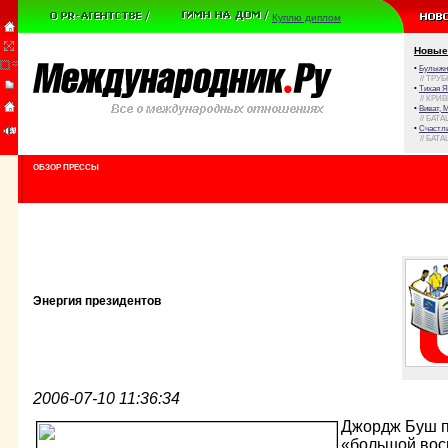
Куплю диплом
Новые
•
Булыжни
// ТРУ
•
Тихая Я
// КРИ
•
Виват, 
// БАТА
•
Счастли
// БАТА
ОБЗОР ПРЕССЫ
Энергия президентов
2006-07-10 11:36:34
Джордж Буш п
«большой вос