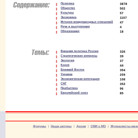
Политика
3878
Общество
502
Культура
57
Экономика
1107
История международных отношений
47
Речи и выступления
4
Образование
18
Внешняя политика России
326
Стратегические интересы
39
Экология
37
Корея
44
Ближний Восток
394
Украина
259
Экономическая интеграция
108
СНГ
352
Прибалтика
96
Европейский союз
85
Форумы
|
Наши авторы
|
Архив
|
СМИ о МО
|
Журналисты-меж