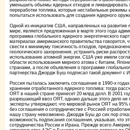
уменьшить объемы ядерных отходов и ликвидировать 
переработки топлива, которые нестабильные режимы 
попытаться использовать для создания ядерного оруж
Одной из инициатив США, направленных на развитие я
мире, является предложенная в марте этого года адм
программа глобального ядерного энергетического пар
материалах американского правительства говорится, 
свести к минимуму токсичность отходов, предназначен
геологического захоронения, устранить риски распрос
использование атомной энергии. США уже имели согла
области использования мирного атома с Китаем, Япони
странами, а после объявления о программе глобальног
партнерства Джордж Буш подписал такой документ с И
Россия пыталась заключить соглашение в 1990-х годах,
хранении отработанного ядерного топлива: тогда расс
ОЯТ в нашей стране принесет 20 млрд долл. В 2001 год
разрешающий ввоз ОЯТ, однако дальше этого дело не
эксперты утверждают, что мировой рынок ОЯТ на 95%
без соглашения о сотрудничестве с Россией отработан
нашу страну невозможно. Джордж Буш до сих пор отк
возможность подписания соглашения, указывая, что э
сотрудничества России и Ирана. Прежде всего Амери