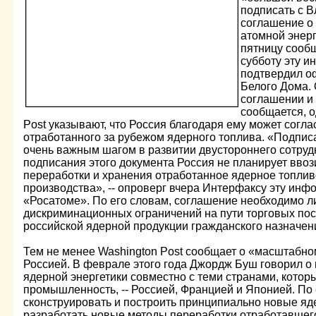
подписать с 
соглашение о
атомной энер
пятницу сообщ
субботу эту 
подтвердил о
Белого Дома. 
соглашении и 
сообщается, о
Post указывают, что Россия благодаря ему может согла
отработанного за рубежом ядерного топлива. «Подпис
очень важным шагом в развитии двустороннего сотруд
подписания этого документа Россия не планирует ввоз
переработки и хранения отработанное ядерное топлив
производства», -- опроверг вчера Интерфаксу эту инф
«Росатоме». По его словам, соглашение необходимо л
дискриминационных ограничений на пути торговых пос
российской ядерной продукции гражданского назначен
Тем не менее Washington Post сообщает о «масштабно
Россией. В феврале этого года Джордж Буш говорил о
ядерной энергетики совместно с теми странами, кото
промышленность, -- Россией, Францией и Японией. По 
сконструировать и построить принципиально новые яд
разработать новые методы переработки отработавшего