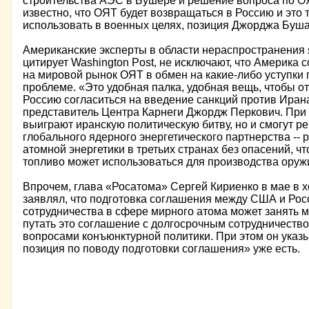
строительства АЭС в Бушере и решение вопроса по ОЯ
известно, что ОЯТ будет возвращаться в Россию и это 
использовать в военных целях, позиция Джорджа Буша
Американские эксперты в области нераспространения 
цитирует Washington Post, не исключают, что Америка 
на мировой рынок ОЯТ в обмен на какие-либо уступки 
проблеме. «Это удобная палка, удобная вещь, чтобы от
Россию согласиться на введение санкций против Ирана
представитель Центра Карнеги Джордж Перкович. При
выиграют иранскую политическую битву, но и смогут 
глобального ядерного энергетического партнерства -- 
атомной энергетики в третьих странах без опасений, ч
топливо может использоваться для производства оруж
Впрочем, глава «Росатома» Сергей Кириенко в мае в х
заявлял, что подготовка соглашения между США и Рос
сотрудничества в сфере мирного атома может занять м
путать это соглашение с долгосрочным сотрудничеств
вопросами конъюнктурной политики. При этом он указы
позиция по поводу подготовки соглашения» уже есть.