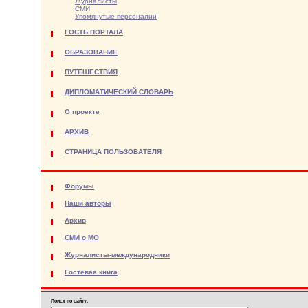
Журналисты
СМИ
Упомянутые персоналии
ГОСТЬ ПОРТАЛА
ОБРАЗОВАНИЕ
ПУТЕШЕСТВИЯ
ДИПЛОМАТИЧЕСКИЙ СЛОВАРЬ
О проекте
АРХИВ
СТРАНИЦА ПОЛЬЗОВАТЕЛЯ
Форумы
Наши авторы
Архив
СМИ о МО
Журналисты-международники
Гостевая книга
Поиск по сайту: