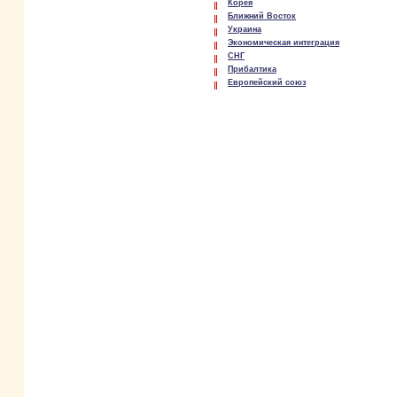
Корея
Ближний Восток
Украина
Экономическая интеграция
СНГ
Прибалтика
Европейский союз