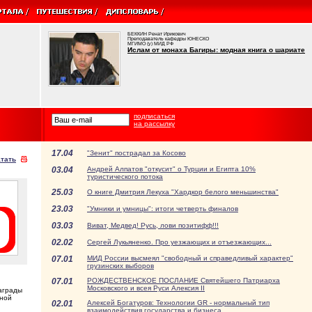
БЕККИН Ренат Ирикович
Преподаватель кафедры ЮНЕСКО
МГИМО (у) МИД РФ
Ислам от монаха Багиры: модная книга о шариате
подписаться
на рассылку
17.04
"Зенит" пострадал за Косово
тать
03.04
Андрей Алпатов "откусит" о Турции и Египта 10%
туристического потока
25.03
О книге Дмитрия Лекуха "Хардкор белого меньшинства"
23.03
"Умники и умницы": итоги четверть финалов
03.03
Виват, Медвед! Русь, лови позитифф!!!
02.02
Сергей Лукьяненко. Про уезжающих и отъезжающих...
07.01
МИД России высмеял "свободный и справедливый характер"
грузинских выборов
07.01
РОЖДЕСТВЕНСКОЕ ПОСЛАНИЕ Святейшего Патриарха
Московского и всея Руси Алексия II
аграды
рной
02.01
Алексей Богатуров: Технологии GR - нормальный тип
взаимодействия государства и бизнеса