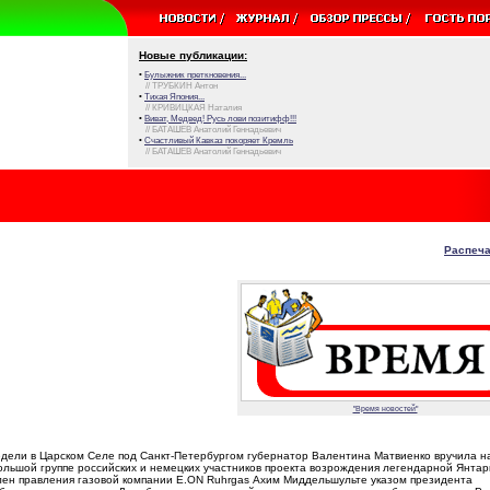
Новые публикации:
•
Булыжник преткновения...
// ТРУБКИН Антон
•
Тихая Япония...
// КРИВИЦКАЯ Наталия
•
Виват, Медвед! Русь лови позитифф!!!
// БАТАШЕВ Анатолий Геннадьевич
•
Счастливый Кавказ покоряет Кремль
// БАТАШЕВ Анатолий Геннадьевич
Распеча
"Время новостей"
едели в Царском Селе под Санкт-Петербургом губернатор Валентина Матвиенко вручила н
ольшой группе российских и немецких участников проекта возрождения легендарной Янта
лен правления газовой компании E.ON Ruhrgas Ахим Миддельшульте указом президента