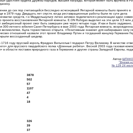
был удостоен ордена Дружбы народов, высшей награды, которая может быть вручена в Ро
данину.
ении до сих пор считающейся бесследно исчезнувшей Янтарной комнаты было принято в
е в 1979 году. Двадцать лет спустя, когда реставрационные работы были по сути дела
ехватки средств, г-н Миддельшульте лично активно подключился к реализации идеи совме
о проекта восстановления Янтарной комнаты. E.ON Ruhrgas выделил на эти цели 3,5 млн д
т амбициозный проект смог быть завершен уже через четыре года. И как и было задумано, 
я 300-летнего юбилея Санкт-Петербурга в мае 2003 года Янтарная комната, возрожденна
 великолепии, была торжественно открыта. «Позитивным знаком» для набиравших силу г
ческих отношений назвали этот проект Владимир Путин и тогдашний канцлер Германии Ге
ткрыли воссозданный шедевр.
 1716 году прусский король Фридрих Вильгельм I подарил Петру Великому. В качестве отв
го» для прусского гвардейского полка «Длинные ребята». Весной 2003 года газовая комп
» в области поставок природного газа в Германию и другие страны Западной Европы, под
Автор:
ШПАКО
"Время н
№ 129 24 июля
3878
502
57
1107
47
4
18
326
39
37