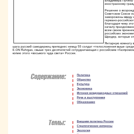
Владимира Путина 
иностранному граж
Решение о возрожд
Советском Союзе ещ
заморожены ввиду н
германо-российског
благодаря чему это
началу праздновани
всем своем прежнем
российских экономи
Шредер, которые о
Янтарную комнату в
шага русский самодержец преподнес немцу 55 солдат «телосложения выше средне
E.ON Ruhrgas, свыше трех десятилетий сотрудничающая с российским «Газпромом
копию этого «восьмого чуда света» России.
Политика
Общество
Культура
Экономика
История международных отношений
Речи и выступления
Образование
Внешняя политика России
Стратегические интересы
Экология