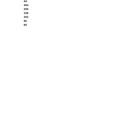
44
394
259
108
352
96
85