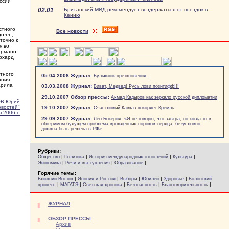
ссии
02.01
Британский МИД рекомендует воздержаться от поездок в
Кению
стного
Все новости
олл.,
точно к
я во
ермано-
рхард
етного
05.04.2008 Журнал:
Булыжник преткновения...
ания
арила
03.03.2008 Журнал:
Виват, Медвед! Русь лови позитифф!!!
29.10.2007 Обзор прессы:
Ахмад Кадыров как зеркало русской дипломатии
В Юрий
овостей"
19.10.2007 Журнал:
Счастливый Кавказ покоряет Кремль
 2006 г.
29.09.2007 Журнал:
Лео Бокерия: «Я не говорю, что завтра, но когда-то в
обозримом будущем проблема врожденных пороков сердца, безусловно,
должна быть решена в РФ»
Рубрики:
|
|
|
|
Общество
Политика
История международных отношений
Культура
|
|
|
Экономика
Речи и выступления
Образование
Горячие темы:
|
|
|
|
|
Ближний Восток
Япония и Россия
Выборы
Юбилей
Здоровье
Болонский
|
|
|
|
|
процесс
МАГАТЭ
Светская хроника
Безопасность
Благотворительность
ЖУРНАЛ
ОБЗОР ПРЕССЫ
Архив