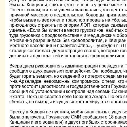
Эмзара Квициани, считает, что теперь в ущелье может 
По его словам, жители ущелья жаловались, что центр за
причиной массового недовольства. Кодорцы признались 
чтобы вызвать вертолет и транспортировать на «боль
приходилось стрелять по опорам ЛЭП, которая связыв
ущелье. «Если бы власти вместо грузовиков, набитых 
туда грузовики с продовольствием и медицинским обо
мгновенно разрешилась без кровопролития, и Квициан
местного населения и правительства», -- убежден г-н П
столице состоялась демонстрация сванов, которые гов
докричаться до властей и остановить кровопролитие».
Вчера днем руководитель администрации президента Г
сообщил о двух раненых полицейских. Он пообещал, ч
будет гореть земля», но сведений о потерях среди мят
г-на Арвеладзе, невозможны компромиссы с теми, кто 
противостоит целостности и государственности Грузии»
сообщил об установлении контроля над селами Сакени
Чхалта. Пока не сдается село Верхняя Ажара. По его 
сбежать, но выходы из ущелья контролируются органа
Прессу в Кодори не пустили, мобильная связь с ущел
была отключена. Грузинские СМИ сообщали о 18 ране
Квициани и его водителя) и двух погибших сторонниках