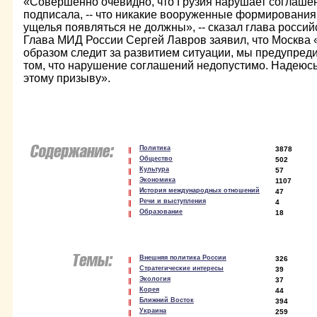
«Совершенно очевидно, что Грузия нарушает соглашен
подписала, -- что никакие вооруженные формирования 
ущелья появляться не должны», -- сказал глава россий
Глава МИД России Сергей Лавров заявил, что Москв
образом следит за развитием ситуации, мы предупреди
том, что нарушение соглашений недопустимо. Надеюсь
этому призыву».
Политика
3878
Общество
502
Культура
57
Экономика
1107
История международных отношений
47
Речи и выступления
4
Образование
18
Внешняя политика России
326
Стратегические интересы
39
Экология
37
Корея
44
Ближний Восток
394
Украина
259