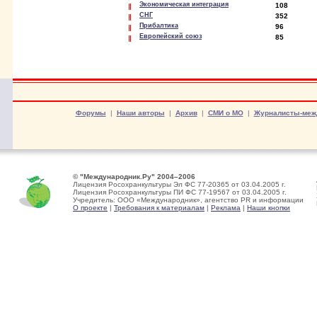
Экономическая интеграция
108
СНГ
352
Прибалтика
96
Европейский союз
85
Форумы
|
Наши авторы
|
Архив
|
СМИ о МО
|
Журналисты-меж
© "Международник.Ру" 2004–2006
Лицензия Росохранкультуры Эл ФС 77-20365 от 03.04.2005 г.
Лицензия Росохранкультуры ПИ ФС 77-19567 от 03.04.2005 г.
Учредитель: ООО «Международник», агентство PR и информации
О проекте
|
Требования к материалам
|
Реклама
|
Наши кнопки