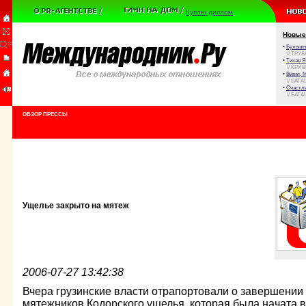
Куплю диплом
Новые
•
Булыжни
// ТРУ
•
Тихая Я
// КРИ
•
Виват, 
// БАТА
•
Счастли
// БАТА
ОБЗОР ПРЕССЫ
Ущелье закрыто на мятеж
2006-07-27 13:42:38
Вчера грузинские власти отрапортовали о завершении
мятежников Кодорского ущелья, которая была начата в