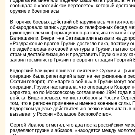
подрыва на мине или падения машины в пропасть. А т
сообщала о «российском вертолете», который достави
оружие и боеприпасы.
В горячке боевых действий обнаружилась «пятая коло
обнародовало запись дружеских телефонных бесед ме
руководителем информационно-разведывательной сл
Батиашвили. Вчера г-на Батиашвили вызвали на допрос
«Раздражение врагов Грузии достигло пика, поэтому 
по задействованию своей агентуры в Грузии, пытаются
страны дестабилизацию и представить Грузию миру как
заявил госминистр Грузии по евроинтеграции Георгий 
Кодорский блицкриг привел в смятение Сухуми и Цхинв
операция была репетицией атаки на непризнанные рес
Осетии говорят, что «партию войны» в Грузии могут во
операции. Грузия настаивала, что операция в Кодори 
характер, но по Московскому соглашению 1994 года в 
войска. Вице-премьер, министр обороны России Серге
том, что в регионе применены именно военные силы. П
Кодорском ущелье действительно резко изменилась в н
вызывает у России «большое беспокойство».
Сергей Иванов отметил, что два поста российских мир
разделяют грузин и абхазов, «находятся между молото