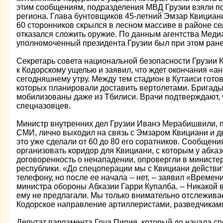
этим сообщениям, подразделения МВД Грузии взяли по
региона. Глава бунтовщиков 45-летний Эмзар Квициан
60 сторонников скрылся в лесном массиве в районе с
отказался сложить оружие. По данным агентства Мед
уполномоченный президента Грузии был при этом ране
Секретарь совета национальной безопасности Грузии 
к Кодорскому ущелью и заявил, что ждет окончания «а
сегодняшнему утру. Между тем стадион в Кутаиси гото
которых планировали доставить вертолетами. Бригад
мобилизованы даже из Тбилиси. Врачи подтверждают, 
спецназовцев.
Министр внутренних дел Грузии Иванэ Мерабишвили, 
СМИ, лично выходил на связь с Эмзаром Квициани и д
это уже сделали от 60 до 80 его соратников. Сообщени
организовать коридор для Квициани, с которым у абха
договоренность о ненападении, опровергли в минист
республики. «До спецоперации мы с Квициани действи
телефону, но после ее начала -- нет, -- заявил «Време
министра обороны Абхазии Гарри Купалба. -- Никакой
ему не предлагали. Мы только внимательно отслежива
Кодорское направление артиллеристами, разведчикам
Депутат парламента Гоча Пипия, который до начала с