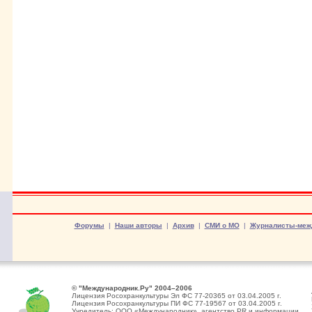
Форумы
|
Наши авторы
|
Архив
|
СМИ о МО
|
Журналисты-меж
© "Международник.Ру" 2004–2006
Лицензия Росохранкультуры Эл ФС 77-20365 от 03.04.2005 г.
Лицензия Росохранкультуры ПИ ФС 77-19567 от 03.04.2005 г.
Учредитель: ООО «Международник», агентство PR и информации