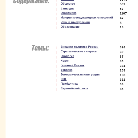
Общество
502
Культура
57
Экономика
1107
История международных отношений
47
Речи и выступления
4
Образование
18
Внешняя политика России
326
Стратегические интересы
39
Экология
37
Корея
44
Ближний Восток
394
Украина
259
Экономическая интеграция
108
СНГ
352
Прибалтика
96
Европейский союз
85