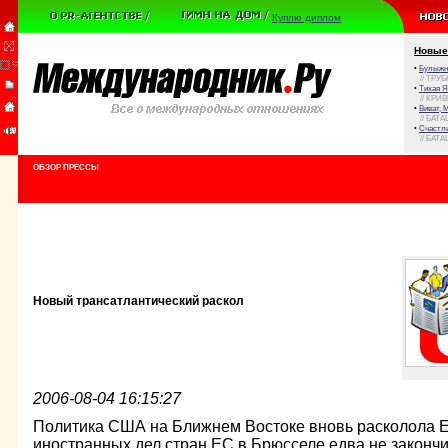
Куплю диплом
Новые
•
Булыжни
// ТРУ
•
Тихая Я
// КРИ
•
Виват, 
// БАТА
•
Счастли
// БАТА
ОБЗОР ПРЕССЫ
Новый трансатлантический раскол
2006-08-04 16:15:27
Политика США на Ближнем Востоке вновь расколола 
иностранных дел стран ЕС в Брюсселе едва не законч