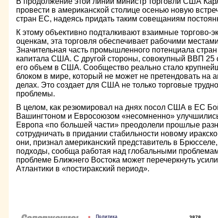
В продолжение этой линии министр торговли США Карл
провести в американской столице осенью новую встре
стран ЕС, надеясь придать таким совещаниям постоян
К этому объективно подталкивают взаимные торгово-э
оценкам, эта торговля обеспечивает рабочими местами
Значительная часть промышленного потенциала стран 
капитала США. С другой стороны, совокупный ВВП 25
его объем в США. Сообщество реально стало крупне
блоком в мире, который не может не претендовать на 
делах. Это создает для США не только торговые трудно
проблемы.
В целом, как резюмировал на днях посол США в ЕС Б
Вашингтоном и Евросоюзом «несомненно» улучшились.
Европа «по большей части» преодолели прошлые разн
сотрудничать в придании стабильности новому иракско
они, признал американский представитель в Брюсселе
подходы, сообща работая над глобальными проблемам
проблеме Ближнего Востока может перечеркнуть усили
Атлантики в «постиракский период».
Политика
3878