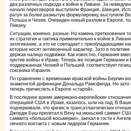
два различных подхода к войне в Ливане. За немедле
начало переговоров выступили Франция, Швеция, Испа
ратуя за более размытую формулировку, выступили Ве
Польша и Чехия. Очевиден новый разлом в Европе, тол
Ливану.
Ситуации, конечно, разные. Но камень преткновения т
их стратегия и тактика применительно к войне в Ливан
затягивание, а это не совпадает с преобладающими н
которые носят антивоенный характер. Зато в политике
держав налицо подвижки. Как известно, Германия вме
против войны в Ираке. Теперь же позиция Германии и
поддержанная Чехией и Польшей, соответствует пози
союзника Израиля.
По сравнению с временами иракской войны Берлин во
знаменитой дефиниции Дональда Рамсфелда. Но зато
теперь причислить к Европе «старой».
В последнее время американо-европейские отношени
операцией США в Ираке, казалось, шли на лад. В Ваши
подчеркивали, что кризис в трансатлантических отнош
Джордж Буш прилетал в Вену на июньский саммит США
саммита «большой восьмерки», заехал в гости к Ангел
личного контакта с новым лидером Германии.