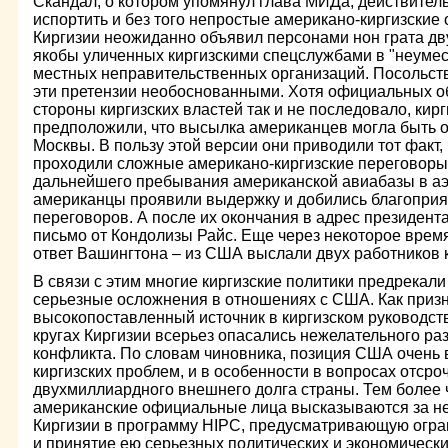
Скандал, о котором упомянул глава МИДа, действител
испортить и без того непростые американо-киргизски
Киргизии неожиданно объявил персонами нон грата дв
якобы уличенных киргизскими спецслужбами в "неумес
местных неправительственных организаций. Посольст
эти претензии необоснованными. Хотя официальных 
стороны киргизских властей так и не последовало, кир
предположили, что высылка американцев могла быть о
Москвы. В пользу этой версии они приводили тот факт,
проходили сложные американо-киргизские переговоры
дальнейшего пребывания американской авиабазы в аэ
американцы проявили выдержку и добились благоприят
переговоров. А после их окончания в адрес президент
письмо от Кондолизы Райс. Еще через некоторое вре
ответ Вашингтона – из США выслали двух работников к
В связи с этим многие киргизские политики предрекал
серьезные осложнения в отношениях с США. Как призн
высокопоставленный источник в киргизском руководст
кругах Киргизии всерьез опасались нежелательного ра
конфликта. По словам чиновника, позиция США очень
киргизских проблем, и в особенности в вопросах отсро
двухмиллиардного внешнего долга страны. Тем более 
американские официальные лица высказываются за н
Киргизии в программу HIPC, предусматривающую огра
и принятие ею серьезных политических и экономически