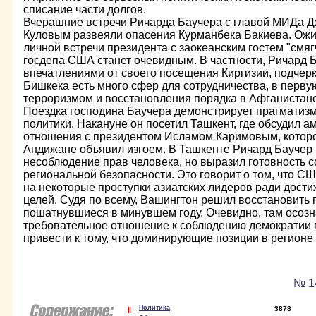
списание части долгов.
Вчерашние встречи Ричарда Баучера с главой МИДа 
Куловым развеяли опасения Курманбека Бакиева. Ожид
личной встречи президента с заокеанским гостем "смяг
госдепа США станет очевидным. В частности, Ричард
впечатлениями от своего посещения Киргизии, подчерк
Бишкека есть много сфер для сотрудничества, в перву
терроризмом и восстановления порядка в Афганистане
Поездка господина Баучера демонстрирует прагматиз
политики. Накануне он посетил Ташкент, где обсудил а
отношения с президентом Исламом Каримовым, которо
Андижане объявил изгоем. В Ташкенте Ричард Баучер 
несоблюдение прав человека, но выразил готовность с
региональной безопасности. Это говорит о том, что СШ
на некоторые проступки азиатских лидеров ради дости
целей. Судя по всему, Вашингтон решил восстановить 
пошатнувшиеся в минувшем году. Очевидно, там осозна
требовательное отношение к соблюдению демократии
привести к тому, что доминирующие позиции в регионе
№ 14
Политика
3878