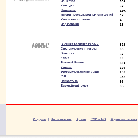
Общество
502
Культура
57
Экономика
1107
История международных отношений
47
Речи и выступления
4
Образование
18
Внешняя политика России
326
Стратегические интересы
39
Экология
37
Корея
44
Ближний Восток
394
Украина
259
Экономическая интеграция
108
СНГ
352
Прибалтика
96
Европейский союз
85
Форумы
|
Наши авторы
|
Архив
|
СМИ о МО
|
Журналисты-меж