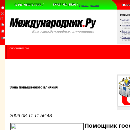
Куплю диплом
Новые
•
Булыжни
// ТРУ
•
Тихая Я
// КРИ
•
Виват, 
// БАТА
•
Счастли
// БАТА
ОБЗОР ПРЕССЫ
Зона повышенного влияния
2006-08-11 11:56:48
Помощник гос