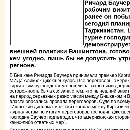
Ричард Баучер
рабочим визит
ранее он побы
сегодня плани
Таджикистан. 
турне господи
демонстрируе
внешней политики Вашингтона, готовог
кем угодно, лишь бы не допустить утр
регионе.
В Бишкеке Ричарда Баучера принимали премьер Киргиз
МИДа Аликбек Джекшенкулов. Все переговоры америка
киргизским руководством прошли за закрытыми дверям
осторожность была связана с тем, что нынешний визи
на период серьезных разногласий между Бишкеком и 
власти опасались провала переговоров. Судя по всему
"Июльский дипломатический скандал между Киргизией
журналистам по итогам переговоров господин Джекшен
господин Баучер подтвердил, что американская сторон
каких-либо ответных мер".