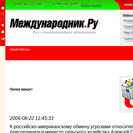
Куплю диплом
Новые
•
Булыжни
// ТРУ
•
Тихая Я
// КРИ
•
Виват, 
// БАТА
•
Счастли
// БАТА
ОБЗОР ПРЕССЫ
Лапки вверх!
2006-08-22 11:45:33
К российско-американскому обмену угрозами относител
присоединился министр сельского хозяйства Алексей Г