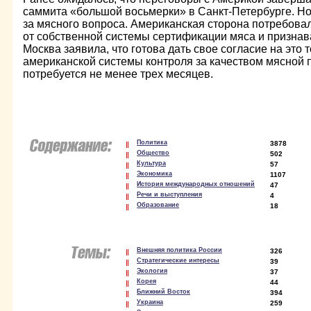
саммита «большой восьмерки» в Санкт-Петербурге. Но
за мясного вопроса. Американская сторона потребовал
от собственной системы сертификации мяса и признав
Москва заявила, что готова дать свое согласие на это 
американской системы контроля за качеством мясной 
потребуется не менее трех месяцев.
Политика
3878
Общество
502
Культура
57
Экономика
1107
История международных отношений
47
Речи и выступления
4
Образование
18
Внешняя политика России
326
Стратегические интересы
39
Экология
37
Корея
44
Ближний Восток
394
Украина
259