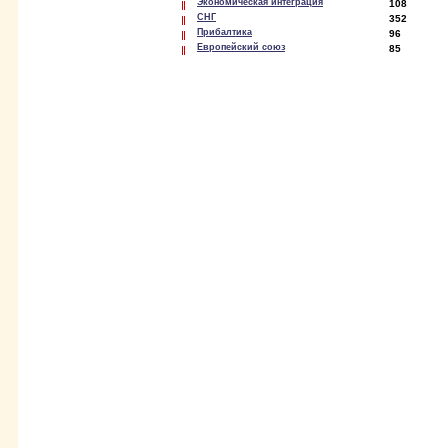
Экономическая интеграция
108
СНГ
352
Прибалтика
96
Европейский союз
85