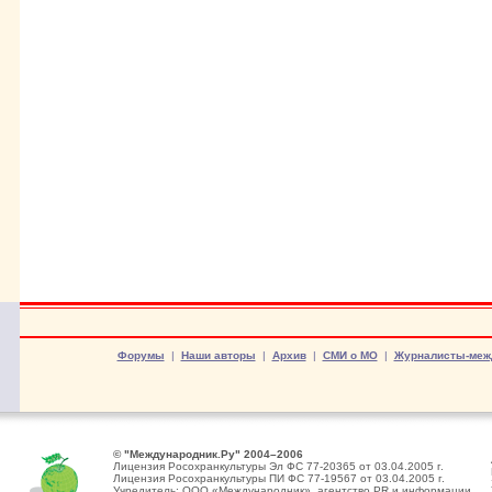
Форумы
|
Наши авторы
|
Архив
|
СМИ о МО
|
Журналисты-меж
© "Международник.Ру" 2004–2006
Лицензия Росохранкультуры Эл ФС 77-20365 от 03.04.2005 г.
Лицензия Росохранкультуры ПИ ФС 77-19567 от 03.04.2005 г.
Учредитель: ООО «Международник», агентство PR и информации