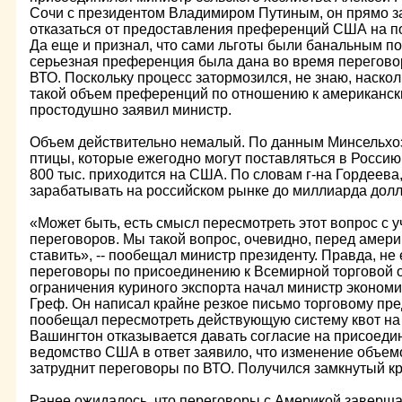
Сочи с президентом Владимиром Путиным, он прямо за
отказаться от предоставления преференций США на по
Да еще и признал, что сами льготы были банальным по
серьезная преференция была дана во время переговор
ВТО. Поскольку процесс затормозился, не знаю, наско
такой объем преференций по отношению к американски
простодушно заявил министр.
Объем действительно немалый. По данным Минсельхоза
птицы, которые ежегодно могут поставляться в Россию
800 тыс. приходится на США. По словам г-на Гордеева
зарабатывать на российском рынке до миллиарда долл
«Может быть, есть смысл пересмотреть этот вопрос с 
переговоров. Мы такой вопрос, очевидно, перед амер
ставить», -- пообещал министр президенту. Правда, не
переговоры по присоединению к Всемирной торговой 
ограничения куриного экспорта начал министр экономи
Греф. Он написал крайне резкое письмо торговому пр
пообещал пересмотреть действующую систему квот на п
Вашингтон отказывается давать согласие на присоеди
ведомство США в ответ заявило, что изменение объем
затруднит переговоры по ВТО. Получился замкнутый кр
Ранее ожидалось, что переговоры с Америкой заверша