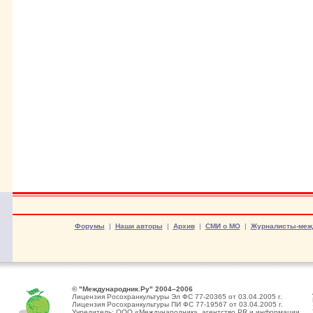
Форумы
|
Наши авторы
|
Архив
|
СМИ о МО
|
Журналисты-меж
© "Международник.Ру" 2004–2006
Лицензия Росохранкультуры Эл ФС 77-20365 от 03.04.2005 г.
Лицензия Росохранкультуры ПИ ФС 77-19567 от 03.04.2005 г.
Учредитель: ООО «Международник», агентство PR и информации