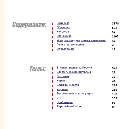
Политика
3878
Общество
502
Культура
57
Экономика
1107
История международных отношений
47
Речи и выступления
4
Образование
18
Внешняя политика России
326
Стратегические интересы
39
Экология
37
Корея
44
Ближний Восток
394
Украина
259
Экономическая интеграция
108
СНГ
352
Прибалтика
96
Европейский союз
85