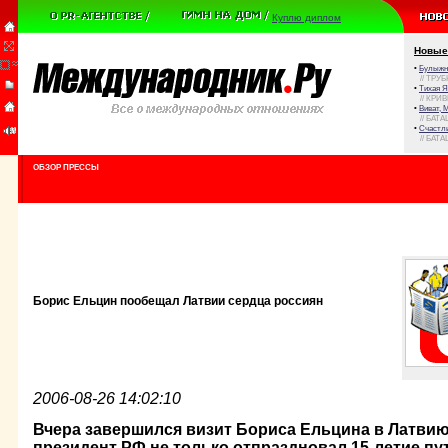
Куплю диплом
Новые
•
Булыжни
// ТРУ
•
Тихая Я
// КРИ
•
Виват, 
// БАТА
•
Счастли
// БАТА
ОБЗОР ПРЕССЫ
Борис Ельцин пообещал Латвии сердца россиян
2006-08-26 14:02:10
Вчера завершился визит Бориса Ельцина в Латвию.
президент РФ не только отпраздновал 15-летие п