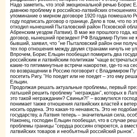
Надо заметить, что этой эмоциональной речью Борис 
давнюю проблему в российско-латвийских отношениях. 
упоминание о мирном договоре 1920 года помешало Р
году подписать договор о границе. Дело в том, что по 
отходил нынешний Пыталовский район Псковской обла
Абренским уездом Латвии). В мае же прошлого года, к
договор, нынешний президент РФ Владимир Путин не 
бывший, заявил, что "не Пыталовский район они получа
тех пор отношения между двумя странами ничуть не у
Впрочем, Борис Ельцин пообещал помирить два госуд
российским и латвийским политикам "чаще встречаться,
какие-то пятиминутные встречи накоротке, где-то на с
по возвращении в Россию поговорит с Владимиром Пу
посетить Ригу. "Но поедет или не поедет – это ему реш
Ельцин.
Продолжая решать актуальные проблемы, первый през
латышей решить проблему "неграждан", которых в Лат
это такой негражданин? Свинья?!" – возмутился господ
понимает также отношения латвийских властей к вете
носить ордена. Это какая-то ненависть. Это не подоб
государству, а Латвия теперь – значительная сила, осо
Наконец, господин Ельцин пообещал, что в случае ре
проблемы границы "сердца россиян откроются, а вмест
латвийских товаров и необъятный российский рынок".