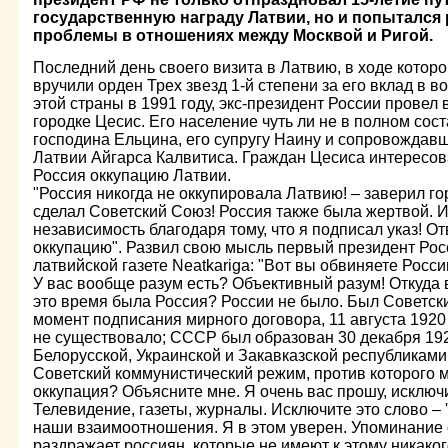
государственную награду Латвии, но и попытался
проблемы в отношениях между Москвой и Ригой.
Последний день своего визита в Латвию, в ходе которо
вручили орден Трех звезд 1-й степени за его вклад в 
этой страны в 1991 году, экс-президент России провел
городке Цесис. Его население чуть ли не в полном сос
господина Ельцина, его супругу Наину и сопровождав
Латвии Айгарса Калвитиса. Граждан Цесиса интересова
Россия оккупацию Латвии.
"Россия никогда не оккупировала Латвию! – заверил г
сделал Советский Союз! Россия также была жертвой. И
независимость благодаря тому, что я подписал указ! От
оккупацию". Развил свою мысль первый президент Рос
латвийской газете Neatkariga: "Вот вы обвиняете Росси
У вас вообще разум есть? Объективный разум! Откуда в
это время была Россия? России не было. Был Советск
момент подписания мирного договора, 11 августа 1920
не существовало; СССР был образован 30 декабря 192
Белорусской, Украинской и Закавказской республиками.
Советский коммунистический режим, против которого 
оккупация? Объясните мне. Я очень вас прошу, исключи
Телевидение, газеты, журналы. Исключите это слово – 
наши взаимоотношения. Я в этом уверен. Упоминание 
раздражает россиян, которые не имеют к этому никако