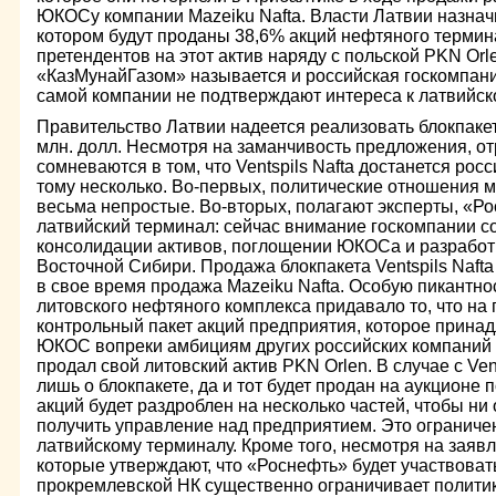
ЮКОСу компании Mazeiku Nafta. Власти Латвии назначи
котором будут проданы 38,6% акций нефтяного термина
претендентов на этот актив наряду с польской PKN Orl
«КазМунайГазом» называется и российская госкомпани
самой компании не подтверждают интереса к латвийск
Правительство Латвии надеется реализовать блокпаке
млн. долл. Несмотря на заманчивость предложения, о
сомневаются в том, что Ventspils Nafta достанется ро
тому несколько. Во-первых, политические отношения 
весьма непростые. Во-вторых, полагают эксперты, «Ро
латвийский терминал: сейчас внимание госкомпании с
консолидации активов, поглощении ЮКОСа и разработ
Восточной Сибири. Продажа блокпакета Ventspils Nafta 
в свое время продажа Mazeiku Nafta. Особую пикантно
литовского нефтяного комплекса придавало то, что на
контрольный пакет акций предприятия, которое прин
ЮКОС вопреки амбициям других российских компаний и
продал свой литовский актив PKN Orlen. В случае с Vent
лишь о блокпакете, да и тот будет продан на аукционе 
акций будет раздроблен на несколько частей, чтобы ни
получить управление над предприятием. Это ограниче
латвийскому терминалу. Кроме того, несмотря на заяв
которые утверждают, что «Роснефть» будет участвоват
прокремлевской НК существенно ограничивает полити