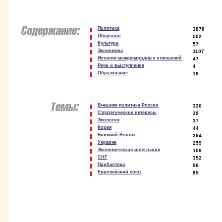
Политика
3878
Общество
502
Культура
57
Экономика
1107
История международных отношений
47
Речи и выступления
4
Образование
18
Внешняя политика России
326
Стратегические интересы
39
Экология
37
Корея
44
Ближний Восток
394
Украина
259
Экономическая интеграция
108
СНГ
352
Прибалтика
96
Европейский союз
85