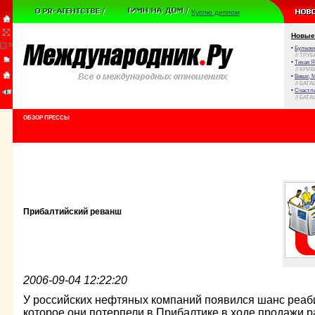
Куплю диплом
Новые
•
Булыжни
// ТРУ
•
Тихая Я
// КРИ
•
Виват, 
// БАТА
•
Счастли
// БАТА
ОБЗОР ПРЕССЫ
Прибалтийский реванш
2006-09-04 12:22:20
У российских нефтяных компаний появился шанс реаб
которое они потерпели в Прибалтике в ходе продажи