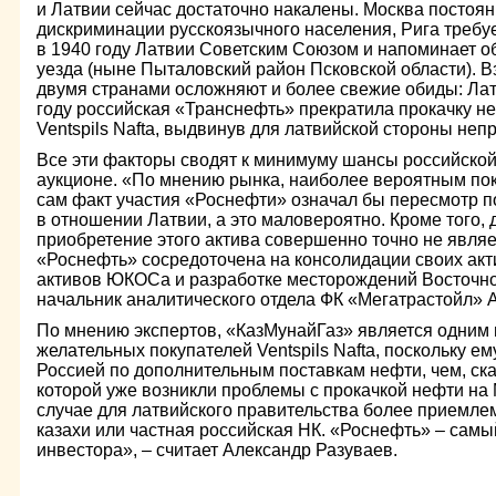
и Латвии сейчас достаточно накалены. Москва постоя
дискриминации русскоязычного населения, Рига требу
в 1940 году Латвии Советским Союзом и напоминает о
уезда (ныне Пыталовский район Псковской области).
двумя странами осложняют и более свежие обиды: Латв
году российская «Транснефть» прекратила прокачку н
Ventspils Nafta, выдвинув для латвийской стороны не
Все эти факторы сводят к минимуму шансы российской
аукционе. «По мнению рынка, наиболее вероятным пок
сам факт участия «Роснефти» означал бы пересмотр п
в отношении Латвии, а это маловероятно. Кроме того,
приобретение этого актива совершенно точно не явля
«Роснефть» сосредоточена на консолидации своих акт
активов ЮКОСа и разработке месторождений Восточно
начальник аналитического отдела ФК «Мегатрастойл» 
По мнению экспертов, «КазМунайГаз» является одним 
желательных покупателей Ventspils Nafta, поскольку е
Россией по дополнительным поставкам нефти, чем, ска
которой уже возникли проблемы с прокачкой нефти на 
случае для латвийского правительства более приемлемо
казахи или частная российская НК. «Роснефть» – сам
инвестора», – считает Александр Разуваев.