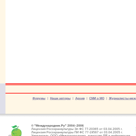
Форумы
|
Наши авторы
|
Архив
|
СМИ о МО
|
Журналисты-меж
© "Международник.Ру" 2004–2006
Лицензия Росохранкультуры Эл ФС 77-20365 от 03.04.2005 г.
Лицензия Росохранкультуры ПИ ФС 77-19567 от 03.04.2005 г.
Учредитель: ООО «Международник», агентство PR и информации