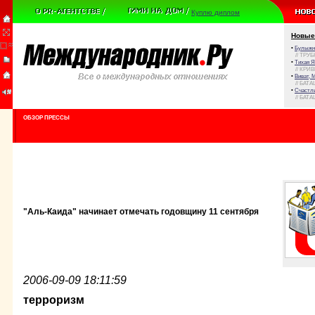
Куплю диплом
Новые
•
Булыжни
// ТРУ
•
Тихая Я
// КРИ
•
Виват, 
// БАТА
•
Счастли
// БАТА
ОБЗОР ПРЕССЫ
"Аль-Каида" начинает отмечать годовщину 11 сентября
2006-09-09 18:11:59
терроризм