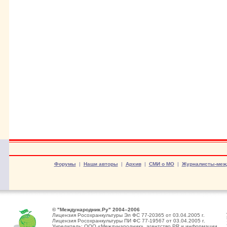
Форумы
|
Наши авторы
|
Архив
|
СМИ о МО
|
Журналисты-меж
© "Международник.Ру" 2004–2006
Лицензия Росохранкультуры Эл ФС 77-20365 от 03.04.2005 г.
Лицензия Росохранкультуры ПИ ФС 77-19567 от 03.04.2005 г.
Учредитель: ООО «Международник», агентство PR и информации