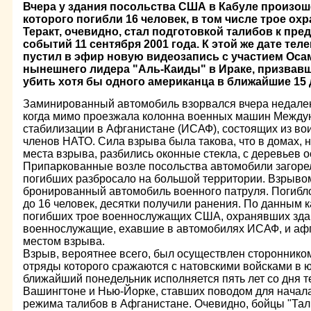
Вчера у здания посольства США в Кабуле произоше
которого погибли 16 человек, в том числе трое ох
Теракт, очевидно, стал подготовкой талибов к пр
событий 11 сентября 2001 года. К этой же дате тел
пустил в эфир новую видеозапись с участием Оса
нынешнего лидера "Аль-Каиды" в Ираке, призвав
убить хотя бы одного американца в ближайшие 15 
Заминированный автомобиль взорвался вчера недалек
когда мимо проезжала колонна военных машин Между
стабилизации в Афганистане (ИСАФ), состоящих из во
членов НАТО. Сила взрыва была такова, что в домах, 
места взрыва, разбились оконные стекла, с деревьев 
Припаркованные возле посольства автомобили загорел
погибших разбросало на большой территории. Взрыво
бронированный автомобиль военного патруля. Погибло
до 16 человек, десятки получили ранения. По данным к
погибших трое военнослужащих США, охранявших здан
военнослужащие, ехавшие в автомобилях ИСАФ, и афг
местом взрыва.
Взрыв, вероятнее всего, был осуществлен стороннико
отряды которого сражаются с натовскими войсками в 
ближайший понедельник исполняется пять лет со дня т
Вашингтоне и Нью-Йорке, ставших поводом для начал
режима талибов в Афганистане. Очевидно, бойцы "Та