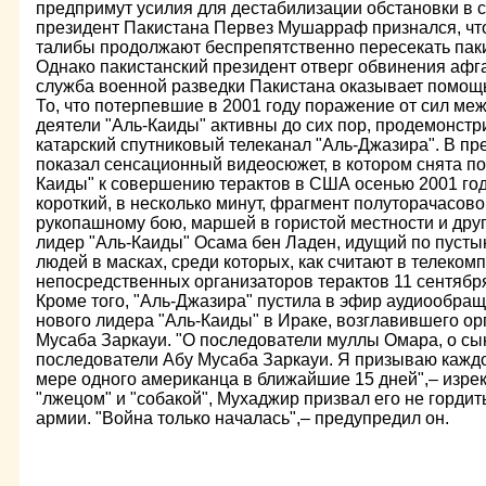
предпримут усилия для дестабилизации обстановки в ст
президент Пакистана Первез Мушарраф признался, что
талибы продолжают беспрепятственно пересекать паки
Однако пакистанский президент отверг обвинения афга
служба военной разведки Пакистана оказывает помощ
То, что потерпевшие в 2001 году поражение от сил м
деятели "Аль-Каиды" активны до сих пор, продемонстр
катарский спутниковый телеканал "Аль-Джазира". В пр
показал сенсационный видеосюжет, в котором снята по
Каиды" к совершению терактов в США осенью 2001 го
короткий, в несколько минут, фрагмент полуторачасов
рукопашному бою, маршей в гористой местности и друг
лидер "Аль-Каиды" Осама бен Ладен, идущий по пусты
людей в масках, среди которых, как считают в телеком
непосредственных организаторов терактов 11 сентябр
Кроме того, "Аль-Джазира" пустила в эфир аудиообра
нового лидера "Аль-Каиды" в Ираке, возглавившего о
Мусаба Заркауи. "О последователи муллы Омара, о сы
последователи Абу Мусаба Заркауи. Я призываю каждог
мере одного американца в ближайшие 15 дней",– изре
"лжецом" и "собакой", Мухаджир призвал его не горди
армии. "Война только началась",– предупредил он.