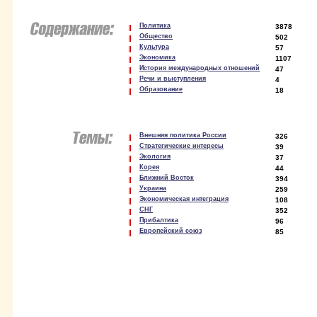
Политика
3878
Общество
502
Культура
57
Экономика
1107
История международных отношений
47
Речи и выступления
4
Образование
18
Внешняя политика России
326
Стратегические интересы
39
Экология
37
Корея
44
Ближний Восток
394
Украина
259
Экономическая интеграция
108
СНГ
352
Прибалтика
96
Европейский союз
85