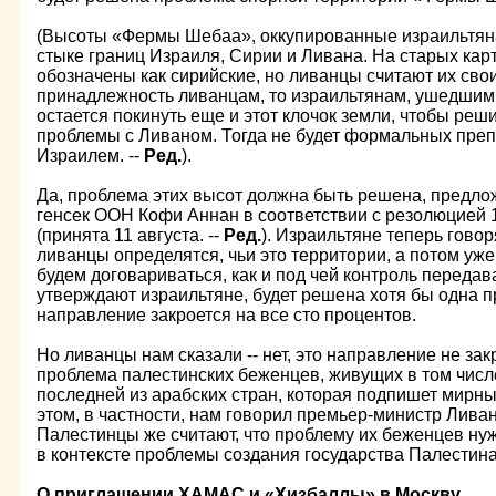
(Высоты «Фермы Шебаа», оккупированные израильтянам
стыке границ Израиля, Сирии и Ливана. На старых к
обозначены как сирийские, но ливанцы считают их сво
принадлежность ливанцам, то израильтянам, ушедшим с
остается покинуть еще и этот клочок земли, чтобы ре
проблемы с Ливаном. Тогда не будет формальных преп
Израилем. --
Ред.
).
Да, проблема этих высот должна быть решена, предлож
генсек ООН Кофи Аннан в соответствии с резолюцией
(принята 11 августа. --
Ред.
). Израильтяне теперь говор
ливанцы определятся, чьи это территории, а потом уже
будем договариваться, как и под чей контроль передава
утверждают израильтяне, будет решена хотя бы одна пр
направление закроется на все сто процентов.
Но ливанцы нам сказали -- нет, это направление не зак
проблема палестинских беженцев, живущих в том числе
последней из арабских стран, которая подпишет мирны
этом, в частности, нам говорил премьер-министр Лива
Палестинцы же считают, что проблему их беженцев нуж
в контексте проблемы создания государства Палестин
О приглашении ХАМАС и «Хизбаллы» в Москву