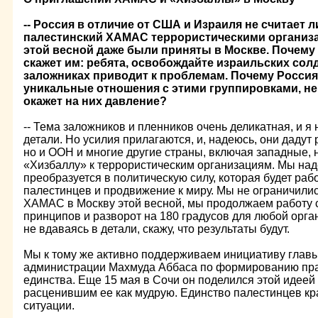
-- Россия в отличие от США и Израиля не считает 
палестинский ХАМАС террористическими организ
этой весной даже были приняты в Москве. Почему 
скажет им: ребята, освобождайте израильских солд
заложниках приводит к проблемам. Почему Росси
уникальные отношения с этими группировками, не 
окажет на них давление?
-- Тема заложников и пленников очень деликатная, и я 
детали. Но усилия прилагаются, и, надеюсь, они дадут 
но и ООН и многие другие страны, включая западные,
«Хизбаллу» к террористическим организациям. Мы на
преобразуется в политическую силу, которая будет раб
палестинцев и продвижение к миру. Мы не ограничил
ХАМАС в Москву этой весной, мы продолжаем работу с 
принципов и разворот на 180 градусов для любой орган
не вдаваясь в детали, скажу, что результаты будут.
Мы к тому же активно поддерживаем инициативу глав
администрации Махмуда Аббаса по формированию пра
единства. Еще 15 мая в Сочи он поделился этой идеей
расценившим ее как мудрую. Единство палестинцев кр
ситуации.