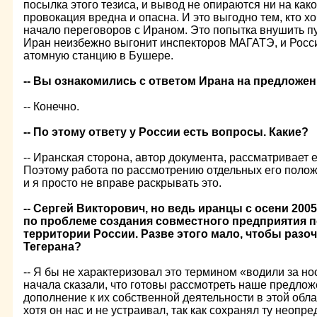
посылка этого тезиса, и вывод не опираются ни на как
провокация вредна и опасна. И это выгодно тем, кто 
начало переговоров с Ираном. Это попытка внушить пу
Иран неизбежно выгонит инспекторов МАГАТЭ, и Росс
атомную станцию в Бушере.
-- Вы ознакомились с ответом Ирана на предложе
-- Конечно.
-- По этому ответу у России есть вопросы. Какие?
-- Иранская сторона, автор документа, рассматривает 
Поэтому работа по рассмотрению отдельных его полож
и я просто не вправе раскрывать это.
-- Сергей Викторович, но ведь иранцы с осени 200
по проблеме создания совместного предприятия 
территории России. Разве этого мало, чтобы разо
Тегерана?
-- Я бы не характеризовал это термином «водили за нос
начала сказали, что готовы рассмотреть наше предложе
дополнение к их собственной деятельности в этой обла
хотя он нас и не устраивал, так как сохранял ту неопре