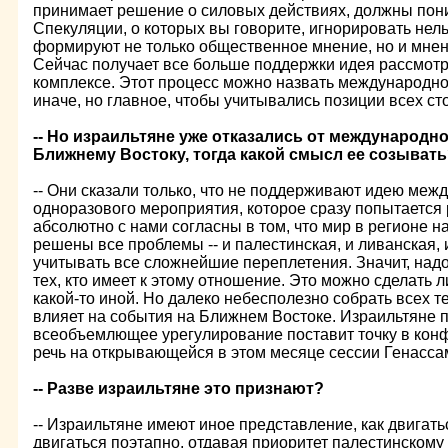
принимает решение о силовых действиях, должны пони
Спекуляции, о которых вы говорите, игнорировать нель
формируют не только общественное мнение, но и мнен
Сейчас получает все больше поддержки идея рассмотр
комплексе. Этот процесс можно назвать международно
иначе, но главное, чтобы учитывались позиции всех ст
-- Но израильтяне уже отказались от международн
Ближнему Востоку, тогда какой смысл ее созыват
-- Они сказали только, что не поддерживают идею ме
одноразового мероприятия, которое сразу попытается
абсолютно с нами согласны в том, что мир в регионе нас
решены все проблемы -- и палестинская, и ливанская, и
учитывать все сложнейшие переплетения. Значит, надо
тех, кто имеет к этому отношение. Это можно сделать 
какой-то иной. Но далеко небесполезно собрать всех т
влияет на события на Ближнем Востоке. Израильтяне п
всеобъемлющее урегулирование поставит точку в конф
речь на открывающейся в этом месяце сессии Генасс
-- Разве израильтяне это признают?
-- Израильтяне имеют иное представление, как двигать
двигаться поэтапно, отдавая приоритет палестинском