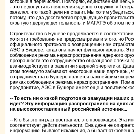
которые я перечислил. Повторяю, единственная цель, к
- это не допустить появления ядерного оружия у Тегер
заявлял, что такой цели не ставит. Мы хотим убедиться,
потому, что два десятилетия предыдущие правительст
скрытую ядерную деятельность, и МАГАТЭ об этом не з
Строительство в Бушере продолжается в соответстви
хотя эти требования не предусматривали этого, но Ро
официального протокола о возвращении нам отработан
АЭС в Бушере, когда она начнет функционировать. Эт
соблюдения режима нераспространения ядерного ору
прозрачности это сотрудничество образцовое с точки зр
взаимодействуют в развитии ядерной энергетики. Дава
этом почему-то забывают некоторые наши партнеры, ч
сотрудничества в Бушере является важнейшим якорем
рамках соблюдения режима нераспространения. Помимо
предприятие, АЭС в Бушере имеет еще и политическое
-- То есть ни о какой подготовке эвакуации наших 
идет? Эту информацию распространило на днях аг
на высокопоставленный российский источник...
-- Кто бы это ни распространил, это провокация. Эта 
соответствует действительности. Она даже не опирает
информацию. Бывают искажения, а бывает откровенная 