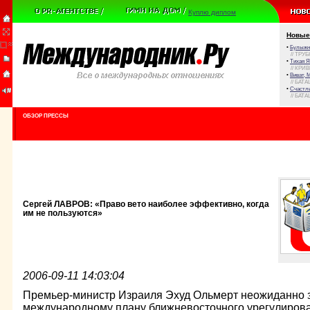
Куплю диплом
Новые
•
Булыжни
// ТРУ
•
Тихая Я
// КРИ
•
Виват, 
// БАТА
•
Счастли
// БАТА
ОБЗОР ПРЕССЫ
Сергей ЛАВРОВ: «Право вето наиболее эффективно, когда
им не пользуются»
2006-09-11 14:03:04
Премьер-министр Израиля Эхуд Ольмерт неожиданно 
международному плану ближневосточного урегулирова