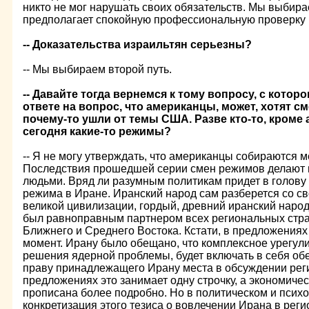
никто не мог нарушать своих обязательств. Мы выбира
предполагает спокойную профессиональную проверку
-- Доказательства израильтян серьезны?
-- Мы выбираем второй путь.
-- Давайте тогда вернемся к тому вопросу, с котор
ответе на вопрос, что американцы, может, хотят с
почему-то ушли от темы США. Разве кто-то, кроме
сегодня какие-то режимы?
-- Я не могу утверждать, что американцы собираются 
Последствия прошедшей серии смен режимов делают 
людьми. Вряд ли разумным политикам придет в голову 
режима в Иране. Иранский народ сам разберется со св
великой цивилизации, гордый, древний иранский народ
был равноправным партнером всех региональных стр
Ближнего и Среднего Востока. Кстати, в предложениях 
момент. Ирану было обещано, что комплексное урегули
решения ядерной проблемы, будет включать в себя обе
праву принадлежащего Ирану места в обсуждении рег
предложениях это занимает одну строчку, а экономиче
прописана более подробно. Но в политическом и псих
конкретизация этого тезиса о вовлечении Ирана в рег