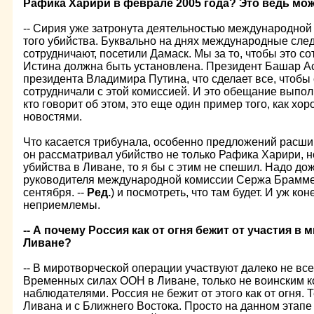
Рафика Харири в феврале 2005 года? Это ведь мож
-- Сирия уже затронута деятельностью международной
того убийства. Буквально на днях международные след
сотрудничают, посетили Дамаск. Мы за то, чтобы это с
Истина должна быть установлена. Президент Башар А
президента Владимира Путина, что сделает все, чтоб
сотрудничали с этой комиссией. И это обещание выпол
кто говорит об этом, это еще один пример того, как хо
новостями.
Что касается трибунала, особенно предложений расшир
он рассматривал убийство не только Рафика Харири, н
убийства в Ливане, то я бы с этим не спешил. Надо до
руководителя международной комиссии Сержа Браммер
сентября. --
Ред.
) и посмотреть, что там будет. И уж ко
неприемлемы.
-- А почему Россия как от огня бежит от участия в
Ливане?
-- В миротворческой операции участвуют далеко не все.
Временных силах ООН в Ливане, только не воинским к
наблюдателями. Россия не бежит от этого как от огня.
Ливана и с Ближнего Востока. Просто на данном этапе