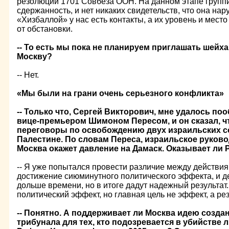
резолюции 1701 Совбеза ООН. На данном этапе групп
сдержанность, и нет никаких свидетельств, что она на
«Хизбаллой» у нас есть контакты, а их уровень и мест
от обстановки.
-- То есть мы пока не планируем приглашать шейх
Москву?
-- Нет.
«Мы были на грани очень серьезного конфликта»
-- Только что, Сергей Викторович, мне удалось по
вице-премьером Шимоном Пересом, и он сказал, ч
переговоры по освобождению двух израильских со
Палестине. По словам Переса, израильское руково
Москва окажет давление на Дамаск. Оказывает ли 
-- Я уже попытался провести различие между действи
достижение сиюминутного политического эффекта, и д
дольше времени, но в итоге дадут надежный результат.
политический эффект, но главная цель не эффект, а рез
-- Понятно. А поддерживает ли Москва идею созд
трибунала для тех, кто подозревается в убийстве 