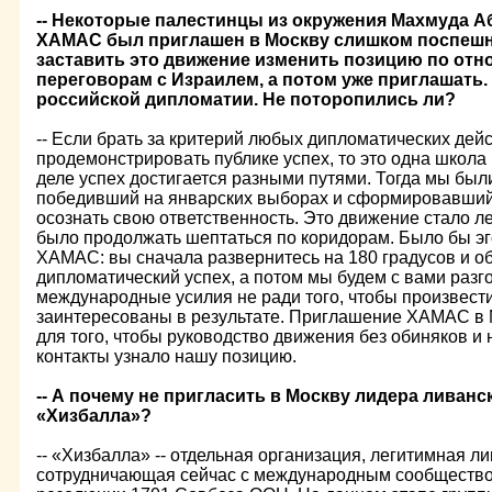
-- Некоторые палестинцы из окружения Махмуда Аб
ХАМАС был приглашен в Москву слишком поспешно
заставить это движение изменить позицию по от
переговорам с Израилем, а потом уже приглашать.
российской дипломатии. Не поторопились ли?
-- Если брать за критерий любых дипломатических дей
продемонстрировать публике успех, то это одна школа
деле успех достигается разными путями. Тогда мы бы
победивший на январских выборах и сформировавший 
осознать свою ответственность. Это движение стало ле
было продолжать шептаться по коридорам. Было бы э
ХАМАС: вы сначала развернитесь на 180 градусов и о
дипломатический успех, а потом мы будем с вами разг
международные усилия не ради того, чтобы произвест
заинтересованы в результате. Приглашение ХАМАС в
для того, чтобы руководство движения без обиняков и
контакты узнало нашу позицию.
-- А почему не пригласить в Москву лидера ливан
«Хизбалла»?
-- «Хизбалла» -- отдельная организация, легитимная ли
сотрудничающая сейчас с международным сообщество