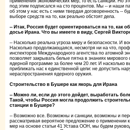
применения экономических мер, то есть санкций. Но это
под этим подписался на сто процентов. Мы -- и наши п
об этом у нас есть с ними твердая договоренность -- 
выборе средств на то, как реально обстоят дела.
-- Итак, Россия будет ориентироваться на то, как о
досье Ирана. Что вы имеете в виду, Сергей Викто
-- Насколько реальна угроза миру и безопасности. И во
Насколько продолжающаяся, несмотря ни на что, про
инспекторов Международного агентства по атомной э
позволяет закрывать белые пятна в знаниях мирового
ядерной программе за более чем 20 лет. И насколько 
приближать нас к единственной цели: не допустить н
нераспространения ядерного оружия.
Строительство в Бушере как якорь для Ирана
-- Можно ли, если до этого дойдет, выработать бо
Такой, чтобы Россия могла продолжить строитель
станции в Бушере?
-- Возможно все. Возможны и санкции, возможны и пер
рассматривая вероятное предложение о применении к
мер на основе статьи 41 Устава ООН, мы будем руков