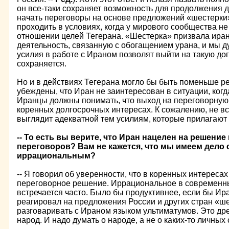
он все-таки сохраняет возможность для продолжения д
начать переговоры на основе предложений «шестерки
проходить в условиях, когда у мирового сообщества не
отношении целей Тегерана. «Шестерка» призвала ира
деятельность, связанную с обогащением урана, и мы 
усилия в работе с Ираном позволят выйти на такую д
сохраняется.
Но и в действиях Тегерана могло бы быть поменьше р
убеждены, что Иран не заинтересован в ситуации, когд
Иранцы должны понимать, что выход на переговорную 
коренных долгосрочных интересах. К сожалению, не вс
выглядит адекватной тем усилиям, которые прилагают 
-- То есть вы верите, что Иран нацелен на решени
переговоров? Вам не кажется, что мы имеем дело с
иррациональным?
-- Я говорил об уверенности, что в коренных интереса
переговорное решение. Иррациональное в современн
встречается часто. Было бы продуктивнее, если бы Ир
реагировал на предложения России и других стран «ш
разговаривать с Ираном языком ультиматумов. Это др
народ. И надо думать о народе, а не о каких-то личных