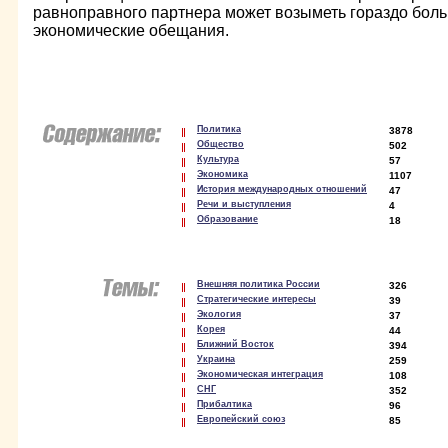
равноправного партнера может возыметь гораздо бол
экономические обещания.
Политика
3878
Общество
502
Культура
57
Экономика
1107
История международных отношений
47
Речи и выступления
4
Образование
18
Внешняя политика России
326
Стратегические интересы
39
Экология
37
Корея
44
Ближний Восток
394
Украина
259
Экономическая интеграция
108
СНГ
352
Прибалтика
96
Европейский союз
85