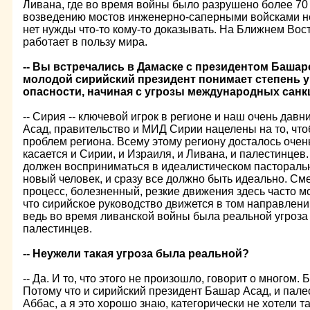
Ливана, где во время войны было разрушено более 70
возведению мостов инженерно-саперными войсками н
нет нужды что-то кому-то доказывать. На Ближнем Вост
работает в пользу мира.
-- Вы встречались в Дамаске с президентом Башар
молодой сирийский президент понимает степень 
опасности, начиная с угрозы международных санкц
-- Сирия -- ключевой игрок в регионе и наш очень дав
Асад, правительство и МИД Сирии нацелены на то, чт
проблем региона. Всему этому региону досталось очень
касается и Сирии, и Израиля, и Ливана, и палестинцев
должен восприниматься в идеалистическом пасторальн
новый человек, и сразу все должно быть идеально. См
процесс, болезненный, резкие движения здесь часто мо
что сирийское руководство движется в том направлении
ведь во время ливанской войны была реальной угроза 
палестинцев.
-- Неужели такая угроза была реальной?
-- Да. И то, что этого не произошло, говорит о многом
Потому что и сирийский президент Башар Асад, и пал
Аббас, а я это хорошо знаю, категорически не хотели т