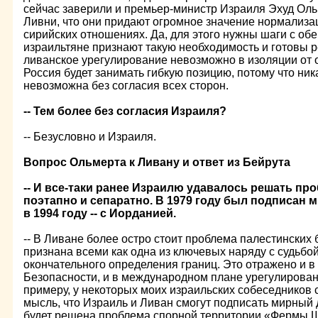
сейчас заверили и премьер-министр Израиля Эхуд Оль
Ливни, что они придают огромное значение нормализац
сирийских отношениях. Да, для этого нужны шаги с обеи
израильтяне признают такую необходимость и готовы р
ливанское урегулирование невозможно в изоляции от 
Россия будет занимать гибкую позицию, потому что ни
невозможна без согласия всех сторон.
-- Тем более без согласия Израиля?
-- Безусловно и Израиля.
Вопрос Ольмерта к Ливану и ответ из Бейрута
-- И все-таки ранее Израилю удавалось решать пр
поэтапно и сепаратно. В 1979 году был подписан 
в 1994 году -- с Иорданией.
-- В Ливане более остро стоит проблема палестинских
признана всеми как одна из ключевых наряду с судьбо
окончательного определения границ. Это отражено и 
Безопасности, и в международном плане урегулирован
примеру, у некоторых моих израильских собеседников
мысль, что Израиль и Ливан смогут подписать мирный д
будет решена проблема спорной территории «Фермы 