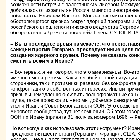
возможности встречи с палестинским лидером Махмудо
добивалась от израильтян Россия, министр иностранны
побывал на Ближнем Востоке. Москва рассчитывает и
обостряющегося кризиса вокруг ядерной программы Ир
российского внешнеполитического ведомства Серге
обозреватель «Времени новостей» Елена СУПОНИНА.
-- Вы в последнее время намекаете, что некто, н
санкции против Тегерана, преследует иные цели 
создания ядерного оружия. Почему не сказать конк
сменить режим в Иране?
-- Во-первых, я не говорил, что это американцы. Во-вто
именно смена режима. Как и в любой острой ситуации, 
сторонники, так и противники развязки без конфронтаци
конфронтацию в собственных интересах. Иными причи
призывы немедленно объявить полноформатные санкци
шутка, такое происходит. Чего мы добьемся санкциями?
угол и Иран, и Совет Безопасности ООН. Это средство
мирового сообщества, тут нет сомнений. Об этом гово
ООН по Ирану (принята 31 июля за номером 1696. --
Ре
Но вот когда и как использовать этот инструмент? Иран
предложения шести стран (Германия, Франция, США, К
Россия. --
Ред.
). Хотя этот ответ и нельзя назвать пол