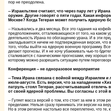
пор не преодолена.
-- Израильтяне считают, что через пару лет у Иран
оружие. Другие говорят о пяти годах. Какая информ
Москве? Когда Тегеран может получить ядерную б
-- Назывались и два месяца. Все это гадания на кофей
предположениях, отталкивающихся от того, на каком у
деятельность Ирана по обогащению урана. И в эти пр
закладывается ничем не подтвержденная версия, что 
того, чтобы выйти на ядерную военную программу. Все
делают прогнозы. И я не хочу убаюкивать чью-то бдитель
сталкивается с паническими прогнозами, ему хорошо п
которому можно разрешить ситуацию путем переговор
Конференция -- не одноразовое мероприятие
-- Тема Ирана связана с войной между Израилем и
июле-августе. Есть версия, что за нападением «Х
патруль стоял Тегеран, рассчитывавший отвлечь
от своей ядерной проблемы. Вы согласны с этой 
-- Гуляет масса версий о том, кто стоит за кем в этом р
пределами. Нельзя сразу принимать эти версии на веру
Но в этом регионе настолько все переплетено, что те, к