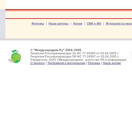
Форумы
|
Наши авторы
|
Архив
|
СМИ о МО
|
Журналисты-меж
© "Международник.Ру" 2004–2006
Лицензия Росохранкультуры Эл ФС 77-20365 от 03.04.2005 г.
Лицензия Росохранкультуры ПИ ФС 77-19567 от 03.04.2005 г.
Учредитель: ООО «Международник», агентство PR и информации
О проекте
|
Требования к материалам
|
Реклама
|
Наши кнопки