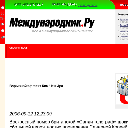
Куплю диплом
Новые
•
Булыжни
// ТРУ
•
Тихая Я
// КРИ
•
Виват, 
// БАТА
•
Счастли
// БАТА
ОБЗОР ПРЕССЫ
Взрывной эффект Ким Чен Ира
2006-09-12 12:23:09
Воскресный номер британской «Санди телеграф» шоки
«большой вероятности» проведения Северной Кореей