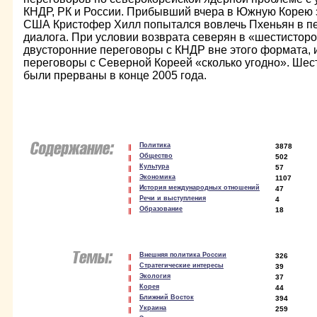
КНДР, РК и России. Прибывший вчера в Южную Корею 
США Кристофер Хилл попытался вовлечь Пхеньян в 
диалога. При условии возврата северян в «шестистор
двусторонние переговоры с КНДР вне этого формата, 
переговоры с Северной Кореей «сколько угодно». Ше
были прерваны в конце 2005 года.
Политика
3878
Общество
502
Культура
57
Экономика
1107
История международных отношений
47
Речи и выступления
4
Образование
18
Внешняя политика России
326
Стратегические интересы
39
Экология
37
Корея
44
Ближний Восток
394
Украина
259