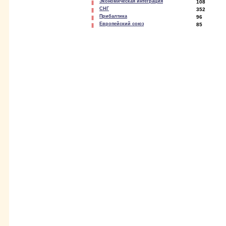
Экономическая интеграция
108
СНГ
352
Прибалтика
96
Европейский союз
85