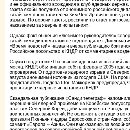
и ее официального вхождения в клуб ядерных держа
газета якобы получила от анонимного российского дип
китайским представителем Ким Чен Ир лично поведал 
взрыве. По версии газеты, россиянин в ответ пригроз
наказанием за ядерные испытания».
Однако факт общения «любимого руководителя» север
китайскими дипломатами не подтвердился. Дипломатич
«Время новостей» назвали вчера публикацию британск
Российское посольство в КНДР от комментариев возде
Слухи о подготовке Пхеньяном ядерных испытаний ак
месяц. КНДР, объявившая себя в феврале 2005 года я
опровергает. О подготовке ядерного взрыва в Северно
августа анонимный источник из госдепа США. На про
представитель госдепа Шон Маккормак предупредил, ч
провокацию ядерные испытания в КНДР.
Скандальная публикация «Санди телеграф» напомнил
нерешенной ядерной проблеме на Корейском полуостро
властям Северной Кореи, добивающимся от Запада ус
воинственных заявлений. Не осложнять ситуацию вок
призвали Пхеньян лидеры Евросоюза и стран Азии, со
саммит «Европа -- Азия». Они высказались за возобн
переговоров по северокорейской ядерной проблеме с 