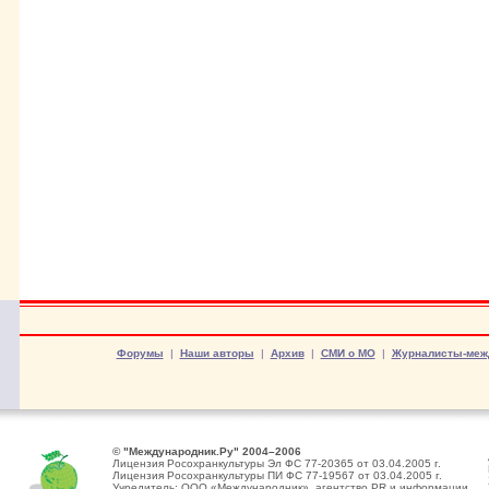
Форумы
|
Наши авторы
|
Архив
|
СМИ о МО
|
Журналисты-меж
© "Международник.Ру" 2004–2006
Лицензия Росохранкультуры Эл ФС 77-20365 от 03.04.2005 г.
Лицензия Росохранкультуры ПИ ФС 77-19567 от 03.04.2005 г.
Учредитель: ООО «Международник», агентство PR и информации