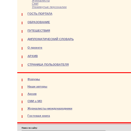
Журналисты
СМИ
Упомянутые персоналии
ГОСТЬ ПОРТАЛА
ОБРАЗОВАНИЕ
ПУТЕШЕСТВИЯ
ДИПЛОМАТИЧЕСКИЙ СЛОВАРЬ
О проекте
АРХИВ
СТРАНИЦА ПОЛЬЗОВАТЕЛЯ
Форумы
Наши авторы
Архив
СМИ о МО
Журналисты-международники
Гостевая книга
Поиск по сайту: