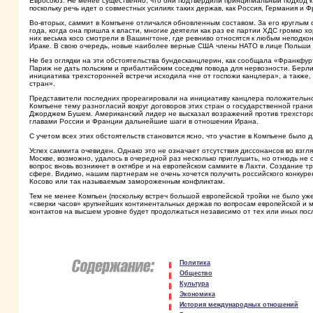
Евросоюз. Не менее существенно, что они подтвердили принципиальный подход 
поскольку речь идет о совместных усилиях таких держав, как Россия, Германия и 
Во-вторых, саммит в Компьене отличался обновленным составом. За его круглым
года, когда она пришла к власти, многие деятели как раз ее партии ХДС громко 
них весьма косо смотрели в Вашингтоне, где ревниво относятся к любым неподко
Ираке. В свою очередь, новые наиболее верные США члены НАТО в лице Польши и
Не без оглядки на эти обстоятельства бундесканцлерин, как сообщала «Франкфур
Париж не дать польским и прибалтийским соседям повода для нервозности. Берл
инициатива трехсторонней встречи исходила «не от госпожи канцлера», а также,
стран».
Представители последних прореагировали на инициативу канцлера положительно 
Компьене тему разногласий вокруг договоров этих стран о государственной гра
Джорджем Бушем. Американский лидер не высказал возражений против трехсторон
главами России и Франции дальнейшие шаги в отношении Ирана.
С учетом всех этих обстоятельств становится ясно, что участие в Компьене был
Успех саммита очевиден. Однако это не означает отсутствия диссонансов во взгля
Москве, возможно, удалось в очередной раз несколько приглушить, но отнюдь не с
вопрос вновь возникнет в октябре и на европейском саммите в Лахти. Создание тр
сфере. Видимо, нашим партнерам не очень хочется получить российского конкурен
Косово или так называемым замороженным конфликтам.
Тем не менее Компьен (поскольку встреч большой европейской тройки не было у
«сверки часов» крупнейших континентальных держав по вопросам европейской и
контактов на высшем уровне будет продолжаться независимо от тех или иных по
Политика
Общество
Культура
Экономика
История международных отношений