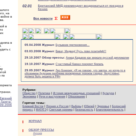
02.01
Британский МИД рекомендует воздержаться от поездок в
Кению
ошлого
го, на
 войне в
Все новости
ва.
кой в
то
тих
одняла в
05.04.2008 Журнал:
Булыжник преткновения...
А
удить с
03.03.2008 Журнал:
Виват, Медвед! Русь лови позитифф!!!
29.10.2007 Обзор прессы:
Ахмад Кадыров как зеркало русской дипломатии
19.10.2007 Журнал:
Счастливый Кавказ покоряет Кремль
.
ку
29.09.2007 Журнал:
Лео Бокерия: «Я не говорю, что завтра, но когда-то в
этой
обозримом будущем проблема врожденных пороков сердца, безусловно,
и по
должна быть решена в РФ»
 формата
Рубрики:
транах.
|
|
|
|
Общество
Политика
История международных отношений
Культура
|
|
|
Экономика
Речи и выступления
Образование
Евгений
 Газета"
Горячие темы:
.09.2006
|
|
|
|
|
Ближний Восток
Япония и Россия
Выборы
Юбилей
Здоровье
Болонский
|
|
|
|
|
процесс
МАГАТЭ
Светская хроника
Безопасность
Благотворительность
ЖУРНАЛ
ОБЗОР ПРЕССЫ
Архив