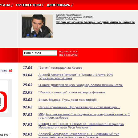
БЕККИН Ренат Ирикович
Преподаватель кафедры ЮНЕСКО
МГИМО (у) МИД РФ
Ислам от монаха Багиры: модная книга о шариате
подписаться
на рассылку
17.04
"Зенит" пострадал за Косово
тать
03.04
Андрей Алпатов "откусит" о Турции и Египта 10%
туристического потока
25.03
О книге Дмитрия Лекуха "Хардкор белого меньшинства"
23.03
"Умники и умницы": итоги четверть финалов
03.03
Виват, Медвед! Русь, лови позитифф!!!
02.02
Сергей Лукьяненко. Про уезжающих и отъезжающих...
07.01
МИД России высмеял "свободный и справедливый характер"
грузинских выборов
07.01
РОЖДЕСТВЕНСКОЕ ПОСЛАНИЕ Святейшего Патриарха
Московского и всея Руси Алексия II
02.01
Алексей Богатуров: Технологии GR - нормальный тип
тва РФ–
взаимодействия государства и бизнеса