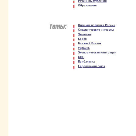
Речи и выступления
Образование
Внешняя политика России
Стратегические интересы
Экология
Корея
Ближний Восток
Украина
Экономическая интеграция
СНГ
Прибалтика
Европейский союз