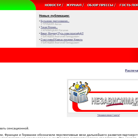
Новые публикации:
•
Булыжник преткновения...
// ТРУБКИН Антон
•
Тихая Япония...
// КРИВИЦКАЯ Наталия
•
Виват, Медвед! Русь лови позитифф!!!
// БАТАШЕВ Анатолий Геннадьевич
•
Счастливый Кавказ покоряет Кремль
// БАТАШЕВ Анатолий Геннадьевич
Распеча
"Независимая Газета"
вать сенсационной.
сии, Франции и Германии обозначили перспективные вехи дальнейшего развития партнерс