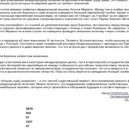
к урегулированию международных конфликтов дипломатическими средствами. Это немало,
Франция, роль которых на мировой арене не требует пояснений.
 столом впервые появилась федеральный канцлер Ангела Меркель. Между тем в ноябре пр
хоронили участие Берлина и сами встречи в формате большой европейской тройки. Кроме то
нтрольным европейским инициативам, не говоря уже об «обиде» на «тройку» за ее афронт
 стран Балтии не упускали случая высказать опасения на счет «оси» Париж–Берлин–Моск
тер альгемайне» со ссылкой на дипломатические круги Берлина, постаралась перед поезд
ин заранее проинформировал соответствующие столицы о темах Компьена. Их заверили, ч
 что Меркель ни в коем случае не намерена проводить внешнюю политику «через головы э
и передали ей свои пожелания. В частности, Латвия и Эстония просили, чтобы канцлер п
нице с Россией. Состоялся также телефонный разговор бундесканцлерин с президентом СШ
него диалога и даже выразил мнение, что эта встреча даст прекрасную возможность обс
о для Берлина непростым решением.
дах участников как в некоторых международных делах, так и в партнерском сотрудничестве
нять беспокойство европейцев по поводу стабильности российских энергопоставок, посколь
ойственной комиссии по авиакосмическому сотрудничеству означает, что есть вопросы и в 
та в высокотехнологических областях. Пока не очень верится в совпадение позиций тройк
же больше года) знаменует – и это третий существенный момент: восстановление важного
 международной политики. Можно полагать, что поддержание неформальных тройственных
слевыборных перемен, которые могут произойти в обозримом будущем в соответствующих с
Автор:
ГРИГОРЬЕВ 
"Независимая
25
3878
502
57
1107
47