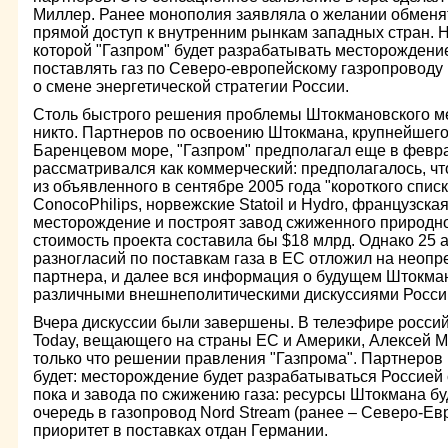
Миллер. Ранее монополия заявляла о желании обменят
прямой доступ к внутренним рынкам западных стран. 
которой "Газпром" будет разрабатывать месторождени
поставлять газ по Северо-европейскому газропроводу 
о смене энергетической стратегии России.
Столь быстрого решения проблемы Штокмановского м
никто. Партнеров по освоению Штокмана, крупнейшего
Баренцевом море, "Газпром" предполагал еще в феврал
рассматривался как коммерческий: предполагалось, чт
из объявленного в сентябре 2005 года "короткого спис
ConocoPhilips, норвежские Statoil и Hydro, французская
месторождение и построят завод сжиженного природно
стоимость проекта составила бы $18 млрд. Однако 25 а
разногласий по поставкам газа в ЕС отложил на неоп
партнера, и далее вся информация о будущем Штокман
различными внешнеполитическими дискуссиями Росси
Вчера дискуссии были завершены. В телеэфире россий
Today, вещающего на страны ЕС и Америки, Алексей 
только что решении правления "Газпрома". Партнеров 
будет: месторождение будет разрабатываться Россией 
пока и завода по сжижению газа: ресурсы Штокмана бу
очередь в газопровод Nord Stream (ранее – Северо-Ев
приоритет в поставках отдан Германии.