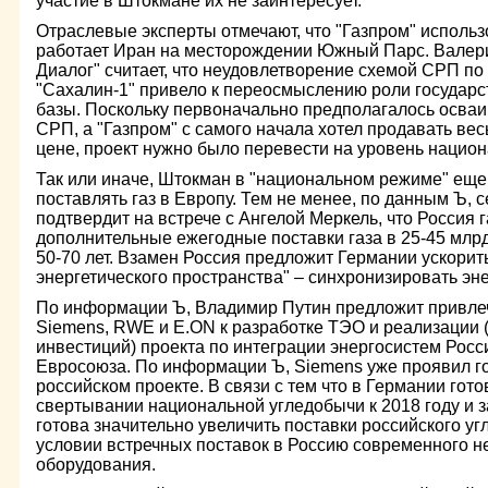
участие в Штокмане их не заинтересует.
Отраслевые эксперты отмечают, что "Газпром" использ
работает Иран на месторождении Южный Парс. Валери
Диалог" считает, что неудовлетворение схемой СРП по
"Сахалин-1" привело к переосмыслению роли государс
базы. Поскольку первоначально предполагалось осваи
СРП, а "Газпром" с самого начала хотел продавать вес
цене, проект нужно было перевести на уровень нацио
Так или иначе, Штокман в "национальном режиме" еще 
поставлять газ в Европу. Тем не менее, по данным Ъ,
подтвердит на встрече с Ангелой Меркель, что Россия 
дополнительные ежегодные поставки газа в 25-45 млрд
50-70 лет. Взамен Россия предложит Германии ускорит
энергетического пространства" – синхронизировать эн
По информации Ъ, Владимир Путин предложит привле
Siemens, RWE и Е.ON к разработке ТЭО и реализации 
инвестиций) проекта по интеграции энергосистем Росс
Евросоюза. По информации Ъ, Siemens уже проявил го
российском проекте. В связи с тем что в Германии гот
свертывании национальной угледобычи к 2018 году и 
готова значительно увеличить поставки российского уг
условии встречных поставок в Россию современного 
оборудования.