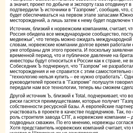
а значит, проект по добыче и экспорту газа отодвинут в
подтвердили Ъ источники в "Газпроме", сообщив, что, с
будет обеспечиваться на первом этапе запасами Южно
месторождений, а лишь затем к нему будет подключен 
Источник, близкий к норвежским компаниям, считает, 
Россия обидела все международное сообщество, поступ
медвежьи", что теперь можно ожидать международной 
словам, норвежские компании долгое время работали с
уже отобраны для этого проекта. И поскольку заявлени
временной период, что и публичное давление на брита
инвесторы будут относиться к России как к стране, не
Собеседник Ъ подчеркнул, что "Газпром" не разработа
месторождения и не справится с этим самостоятельно к
"технологию нельзя купить – ее нужно отработать". Одн
руководителей проекта в "Газпроме" полушутя говори
передали нам все технологии, теперь мы сможем сдела
Другой источник Ъ, близкий к Total, подчеркивает, что
риски гасятся преимуществами, которые получит "Газп
собственности ресурсной базы. А европейские партне
участвовать в проекте в качестве подрядчиков. Так, по 
роль строителя завода СПГ, а норвежские компании – д
подводных скважин. По его мнению, норвежцы соглася
Хотя представитель норвежских компаний считает, что 