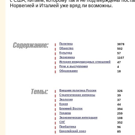
с США, Китаем, которому так и не подтверждены поста
Норвегией и Италией уже вряд ли возможны.
Политика
3878
Общество
502
Культура
57
Экономика
1107
История международных отношений
47
Речи и выступления
4
Образование
18
Внешняя политика России
326
Стратегические интересы
39
Экология
37
Корея
44
Ближний Восток
394
Украина
259
Экономическая интеграция
108
СНГ
352
Прибалтика
96
Европейский союз
85