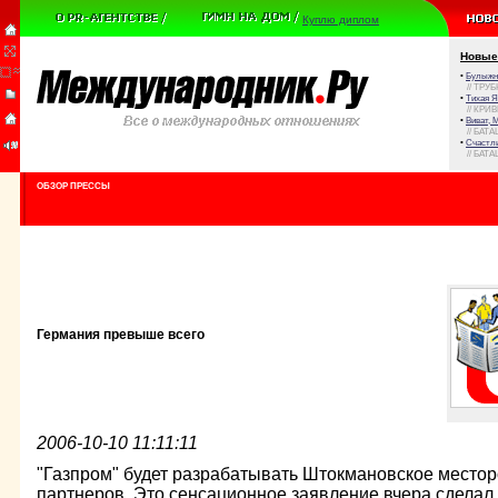
Куплю диплом
Новые
•
Булыжни
// ТРУ
•
Тихая Я
// КРИ
•
Виват, 
// БАТА
•
Счастли
// БАТА
ОБЗОР ПРЕССЫ
Германия превыше всего
2006-10-10 11:11:11
"Газпром" будет разрабатывать Штокмановское место
партнеров. Это сенсационное заявление вчера сделал 