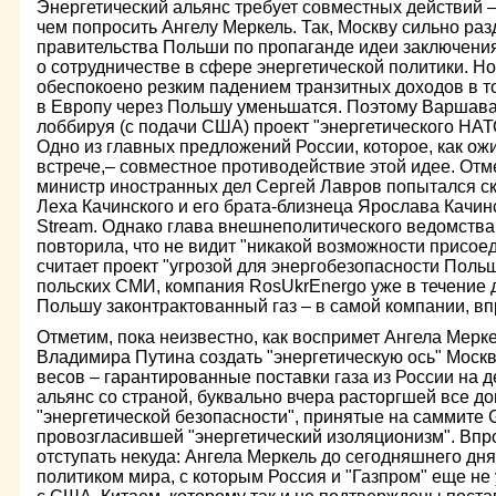
Энергетический альянс требует совместных действий –
чем попросить Ангелу Меркель. Так, Москву сильно ра
правительства Польши по пропаганде идеи заключени
о сотрудничестве в сфере энергетической политики. 
обеспокоено резким падением транзитных доходов в то
в Европу через Польшу уменьшатся. Поэтому Варшава 
лоббируя (с подачи США) проект "энергетического НА
Одно из главных предложений России, которое, как ож
встрече,– совместное противодействие этой идее. От
министр иностранных дел Сергей Лавров попытался с
Леха Качинского и его брата-близнеца Ярослава Качинс
Stream. Однако глава внешнеполитического ведомства
повторила, что не видит "никакой возможности присоед
считает проект "угрозой для энергобезопасности Поль
польских СМИ, компания RosUkrEnergo уже в течение д
Польшу законтрактованный газ – в самой компании, вп
Отметим, пока неизвестно, как воспримет Ангела Мерк
Владимира Путина создать "энергетическую ось" Моск
весов – гарантированные поставки газа из России на д
альянс со страной, буквально вчера расторгшей все д
"энергетической безопасности", принятые на саммите 
провозгласившей "энергетический изоляционизм". Впр
отступать некуда: Ангела Меркель до сегодняшнего дн
политиком мира, с которым Россия и "Газпром" еще не