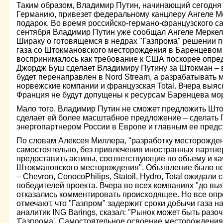
Таким образом, Владимир Путин, начинающий сегодня
Германию, привезет федеральному канцлеру Ангеле 
подарок. Во время российско-германо-французского с
сентября Владимир Путин уже сообщал Ангеле Меркел
Шираку о готовящемся в недрах "Газпрома" решении п
газа со Штокмановского месторождения в Баренцевом 
воспринималось как требование к США поскорее опреде
Джордж Буш сделает Владимиру Путину за Штокман – в
будет перенаправлен в Nord Stream, а разрабатывать 
норвежские компании и французская Total. Вчера выясн
Франция не будут допущены к ресурсам Баренцева мо
Мало того, Владимир Путин не сможет предложить Што
сделает ей более масштабное предложение – сделать
энергопартнером России в Европе и главным ее предс
По словам Алексея Миллера, "разработку месторождени
самостоятельно, без привлечения иностранных партнер
предоставить активы, соответствующие по объему и ка
Штокмановского месторождения". Объявление было п
– Chevron, ConocoPhilips, Statoil, Hydro, Total ожидали
победителей проекта. Вчера во всех компаниях "до вы
отказались комментировать происходящее. Но все оп
отмечают, что "Газпром" задержит сроки добычи газа н
аналитик ING Barings, сказал: "Рынок может быть раз
'Газпрома'. Самостоятельное освоение месторождения