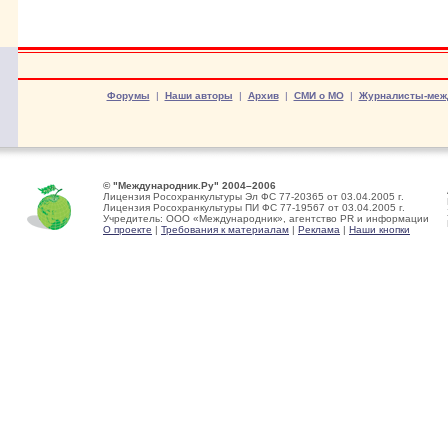
Форумы
|
Наши авторы
|
Архив
|
СМИ о МО
|
Журналисты-меж
© "Международник.Ру" 2004–2006
Лицензия Росохранкультуры Эл ФС 77-20365 от 03.04.2005 г.
Лицензия Росохранкультуры ПИ ФС 77-19567 от 03.04.2005 г.
Учредитель: ООО «Международник», агентство PR и информации
О проекте
|
Требования к материалам
|
Реклама
|
Наши кнопки