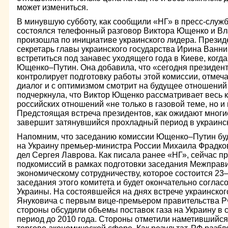
может измениться.
В минувшую субботу, как сообщили «НГ» в пресс-служ
состоялся телефонный разговор Виктора Ющенко и Вл
произошла по инициативе украинского лидера. Презид
секретарь главы украинского государства Ирина Ванни
встретиться под занавес уходящего года в Киеве, когд
Ющенко–Путин. Она добавила, что «сегодня президент
контролирует подготовку работы этой комиссии, отмеч
диалог и с оптимизмом смотрит на будущее отношений
подчеркнула, что Виктор Ющенко рассматривает весь к
российских отношений «не только в газовой теме, но и
Предстоящая встреча президентов, как ожидают многи
завершит затянувшийся прохладный период в украинс
Напомним, что заседанию комиссии Ющенко–Путин бу
на Украину премьер-министра России Михаила Фрадко
дел Сергея Лаврова. Как писала ранее «НГ», сейчас п
подкомиссий в рамках подготовки заседания Межправи
экономическому сотрудничеству, которое состоится 23
заседания этого комитета и будет окончательно согласо
Украины. На состоявшейся на днях встрече украинско
Януковича с первым вице-премьером правительства
стороны обсудили объемы поставок газа на Украину в 
период до 2010 года. Стороны отметили наметившийся 