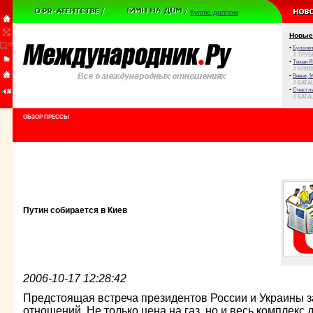
Куплю диплом
Новые
•
Булыжни
// ТРУ
•
Тихая Я
// КРИ
•
Виват, 
// БАТА
•
Счастли
// БАТА
ОБЗОР ПРЕССЫ
Путин собирается в Киев
2006-10-17 12:28:42
Предстоящая встреча президентов России и Украины 
отношений. Не только цена на газ, но и весь комплекс