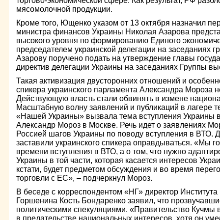
торгово-экономической сфере. Как результат, РФ разб
мясомолочной продукции.
Кроме того, Ющенко указом от 13 октября назначил пе
министра финансов Украины Николая Азарова предста
высокого уровня по формированию Единого экономиче
председателем украинской делегации на заседаниях г
Азарову поручено подать на утверждение главы госуд
директив делегации Украины на заседаниях Группы вы
Такая активизация двусторонних отношений и особенн
спикера украинского парламента Александра Мороза не
Действующую власть стали обвинять в измене национ
Масштабную волну заявлений и публикаций в лагере т
«Нашей Украины» вызвала тема вступления Украины в
Александр Мороз в Москве. Речь идет о заявлениях Мо
Россией шагов Украины по поводу вступления в ВТО. 
заставили украинского спикера оправдываться. «Мы г
времени вступления в ВТО, а о том, что нужно адаптир
Украины в той части, которая касается интересов Украи
кстати, будет предметом обсуждения и во время перег
торговли с ЕС», – подчеркнул Мороз.
В беседе с корреспондентом «НГ» директор Института
Горшенина Кость Бондаренко заявил, что прозвучавш
политическими спекуляциями. «Правительство Кучмы 
в предательстве национальных интересов, хотя он ум