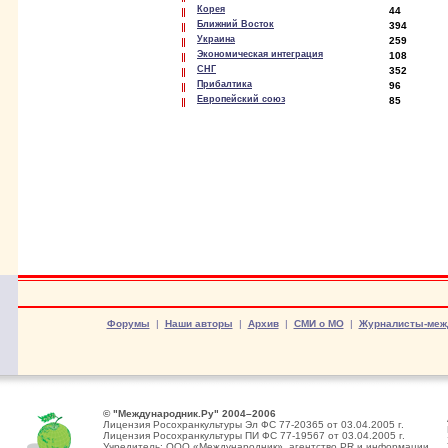
Корея
44
Ближний Восток
394
Украина
259
Экономическая интеграция
108
СНГ
352
Прибалтика
96
Европейский союз
85
Форумы
|
Наши авторы
|
Архив
|
СМИ о МО
|
Журналисты-меж
© "Международник.Ру" 2004–2006
Лицензия Росохранкультуры Эл ФС 77-20365 от 03.04.2005 г.
Лицензия Росохранкультуры ПИ ФС 77-19567 от 03.04.2005 г.
Учредитель: ООО «Международник», агентство PR и информации