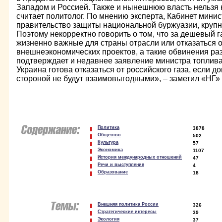
Западом и Россией. Также и нынешнюю власть нельзя 
считает политолог. По мнению эксперта, Кабинет минис
правительство защиты национальной буржуазии, крупн
Поэтому некорректно говорить о том, что за дешевый г
жизненно важные для страны отрасли или отказаться 
внешнеэкономических проектов, а такие обвинения ра
подтверждает и недавнее заявление министра топлива
Украина готова отказаться от российского газа, если д
стороной не будут взаимовыгодными», – заметил «НГ»
Политика
3878
Общество
502
Культура
57
Экономика
1107
История международных отношений
47
Речи и выступления
4
Образование
18
Внешняя политика России
326
Стратегические интересы
39
Экология
37