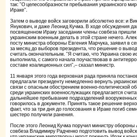
так: "О целесообразности пребывания украинского мир
Ираке".
Затем о выводе войск заговорили абсолютно все: и Ви
Янукович, и даже Леонид Кучма. В ходе обсуждения д
посвященном Ираку заседании члены совбеза пришли к
украинским военным делать в этой стране нечего. Але
посту министра обороны Евгения Марчука, заявил в се
за месяц до выборов президента, что решение о выво
считать окончательным. "Я считаю, что Украина свою 
выполнила, с самого начала поучаствовав в антитерр
составе коалиционных сил",– сказал министр.
11 января этого года верховная рада приняла постано
предлагали президенту немедленно вернуть украински
связи с опасным обострением военно-политической об
среди украинских военнослужащих предлагается счит
дальнейшее пребывание подразделений вооруженных с
говорилось в документе. Принять такое решение верхо
факт, что за три дня до голосования в Ираке погиб се
шестеро получили ранения.
После этого Леонид Кучма поручил министру обороны 
совбеза Владимиру Радченко подготовить вывод войск
что украинские миротворцы могут покинуть Ирак к конц