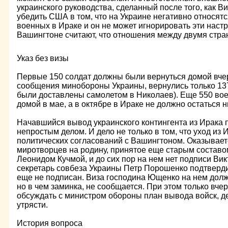
украинского руководства, сделанный после того, как 
убедить США в том, что на Украине негативно относятс
военных в Ираке и он не может игнорировать эти настр
Вашингтоне считают, что отношения между двумя стра
Указ без визы
Первые 150 солдат должны были вернуться домой вчера
сообщения минобороны Украины, вернулись только 137
были доставлены самолетом в Николаев). Еще 550 во
домой в мае, а в октябре в Ираке не должно остаться н
Начавшийся вывод украинского контингента из Ирака 
непростым делом. И дело не только в том, что уход из
политических согласований с Вашингтоном. Оказывае
миротворцев на родину, принятое еще старым составо
Леонидом Кучмой, и до сих пор на нем нет подписи Ви
секретарь совбеза Украины Петр Порошенко подтвердил,
еще не подписан. Виза господина Ющенко на нем должн
но в чем заминка, не сообщается. При этом только вче
обсуждать с министром обороны план вывода войск, д
утрясти.
История вопроса