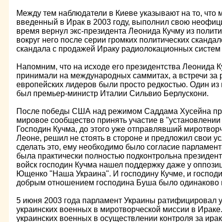
Между тем наблюдатели в Киеве указывают на то, что 
введенный в Ирак в 2003 году, выполнил свою неофици
время вернул экс-президента Леонида Кучму из полит
вокруг него после серии громких политических скандало
скандала с продажей Ираку радиолокационных систем 
Напомним, что на исходе его президентства Леонида К
принимали на международных саммитах, а встречи за
европейских лидеров были просто редкостью. Один из 
был премьер-министр Италии Сильвио Берлускони.
После победы США над режимом Саддама Хусейна пр
мировое сообщество принять участие в "установлении 
Господин Кучма, до этого уже отправлявший миротворч
Леоне, решил не стоять в стороне и предложил свои усл
сделать это, ему необходимо было согласие парламент
была практически полностью подконтрольна президенту
войск господин Кучма нашел поддержку даже у оппоз
Ющенко "Наша Украина". И господину Кучме, и господ
добрым отношением господина Буша было одинаково 
5 июня 2003 года парламент Украины ратифицировал у
украинских военных в миротворческой миссии в Ираке
украинских военных в осуществлении контроля за ира