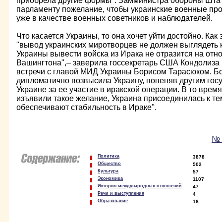
приобрела другие формы". Замминистра обороны Шта
парламенту пожелание, чтобы украинские военные про
уже в качестве военных советников и наблюдателей.
Что касается Украины, то она хочет уйти достойно. Как
"вывод украинских миротворцев не должен выглядеть к
Украины вывести войска из Ирака не отразится на отн
Вашингтона",– заверила госсекретарь США Кондолиза
встречи с главой МИД Украины Борисом Тарасюком. Бо
дипломатично возвысила Украину, попеняв другим гос
Украине за ее участие в иракской операции. В то время
изъявили такое желание, Украина присоединилась к те
обеспечивают стабильность в Ираке".
№ 
Политика
3878
Общество
502
Культура
57
Экономика
1107
История международных отношений
47
Речи и выступления
4
Образование
18