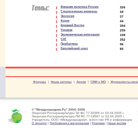
Внешняя политика России
326
Стратегические интересы
39
Экология
37
Корея
44
Ближний Восток
394
Украина
259
Экономическая интеграция
108
СНГ
352
Прибалтика
96
Европейский союз
85
Форумы
|
Наши авторы
|
Архив
|
СМИ о МО
|
Журналисты-меж
© "Международник.Ру" 2004–2006
Лицензия Росохранкультуры Эл ФС 77-20365 от 03.04.2005 г.
Лицензия Росохранкультуры ПИ ФС 77-19567 от 03.04.2005 г.
Учредитель: ООО «Международник», агентство PR и информации
О проекте
|
Требования к материалам
|
Реклама
|
Наши кнопки