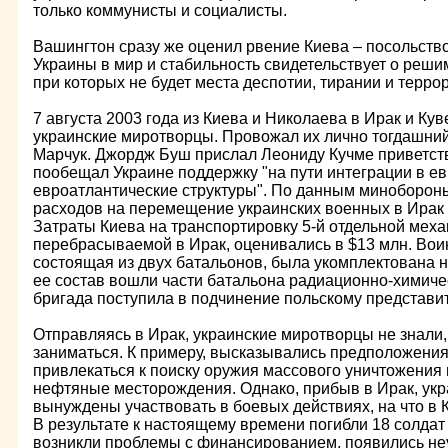
только коммунисты и социалисты.
Вашингтон сразу же оценил рвение Киева – посольств
Украины в мир и стабильность свидетельствует о решим
при которых не будет места деспотии, тирании и терро
7 августа 2003 года из Киева и Николаева в Ирак и Ку
украинские миротворцы. Провожал их лично тогдашни
Марчук. Джордж Буш прислал Леониду Кучме приветств
пообещал Украине поддержку "на пути интеграции в е
евроатлантические структуры". По данным минобороны
расходов на перемещение украинских военных в Ирак 
Затраты Киева на транспортировку 5-й отдельной мех
перебрасываемой в Ирак, оценивались в $13 млн. Воин
состоящая из двух батальонов, была укомплектована н
ее состав вошли части батальона радиационно-химиче
бригада поступила в подчинение польскому представи
Отправляясь в Ирак, украинские миротворцы не знали,
заниматься. К примеру, высказывались предположения,
привлекаться к поиску оружия массового уничтожения в
нефтяные месторождения. Однако, прибыв в Ирак, ук
вынуждены участвовать в боевых действиях, на что в 
В результате к настоящему времени погибли 18 солдат
возникли проблемы с финансированием, появились не