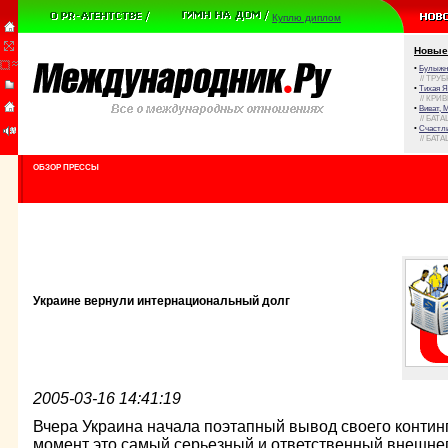
Куплю диплом
Новые
•
Булыжни
// ТРУ
•
Тихая Я
// КРИ
•
Виват, 
// БАТА
•
Счастли
// БАТА
ОБЗОР ПРЕССЫ
Украине вернули интернациональный долг
2005-03-16 14:41:19
Вчера Украина начала поэтапный вывод своего контин
момент это самый серьезный и ответственный внешне