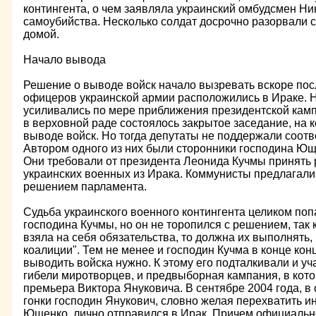
контингента, о чем заявляла украинский омбудсмен Ни
самоубийства. Несколько солдат досрочно разорвали с
домой.
Начало вывода
Решение о выводе войск начало вызревать вскоре после
офицеров украинской армии расположились в Ираке. Н
усиливались по мере приближения президентской камп
в верховной раде состоялось закрытое заседание, на 
выводе войск. Но тогда депутаты не поддержали соот
Автором одного из них были сторонники господина Ющ
Они требовали от президента Леонида Кучмы принять
украинских военных из Ирака. Коммунисты предлагал
решением парламента.
Судьба украинского военного контингента целиком поп
господина Кучмы, но он не торопился с решением, так к
взяла на себя обязательства, то должна их выполнять, 
коалиции". Тем не менее и господин Кучма в конце конц
выводить войска нужно. К этому его подталкивали и у
гибели миротворцев, и предвыборная кампания, в котор
премьера Виктора Януковича. В сентябре 2004 года, 
гонки господин Янукович, словно желая перехватить и
Ющенко, лично отправился в Ирак. Причем официально