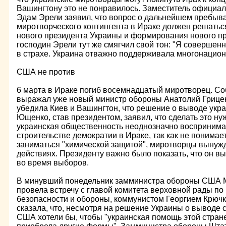
Вашингтону это не понравилось. Заместитель официал
Эдам Эрели заявил, что вопрос о дальнейшем пребыва
миротворческого контингента в Ираке должен решаться
нового президента Украины и формирования нового пр
господин Эрели тут же смягчил свой тон: "Я совершенн
в страхе. Украина отважно поддерживала многонацион
США не против
6 марта в Ираке погиб восемнадцатый миротворец. С
выражал уже новый министр обороны Анатолий Грицен
убедила Киев и Вашингтон, что решение о выводе укр
Ющенко, став президентом, заявил, что сделать это нуж
украинская общественность неоднозначно воспринимае
строительстве демократии в Ираке, так как не понимает
заниматься "химической защитой", миротворцы вынуж
действиях. Президенту важно было показать, что он 
во время выборов.
В минувший понедельник замминистра обороны США М
провела встречу с главой комитета верховной рады п
безопасности и обороны, коммунистом Георгием Крюч
сказала, что, несмотря на решение Украины о выводе 
США хотели бы, чтобы "украинская помощь этой стране