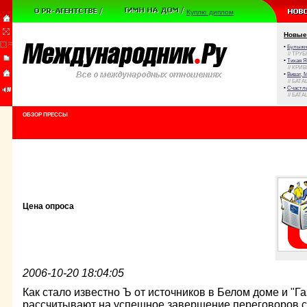
Куплю диплом
Новые
•
Булыжни
// ТРУ
•
Тихая Я
// КРИ
•
Виват, 
// БАТА
•
Счастли
// БАТА
ОБЗОР ПРЕССЫ
Цена опроса
2006-10-20 18:04:05
Как стало известно Ъ от источников в Белом доме и "Г
рассчитывают на успешное завершение переговоров с 