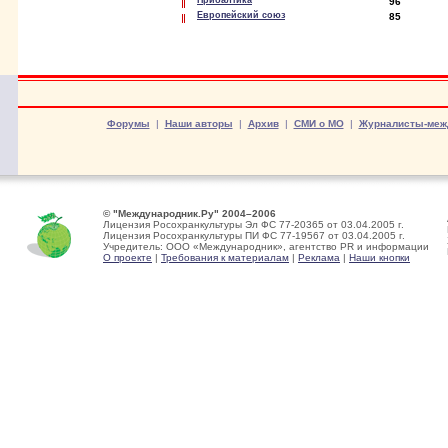
Прибалтика
96
Европейский союз
85
Форумы
|
Наши авторы
|
Архив
|
СМИ о МО
|
Журналисты-меж
© "Международник.Ру" 2004–2006
Лицензия Росохранкультуры Эл ФС 77-20365 от 03.04.2005 г.
Лицензия Росохранкультуры ПИ ФС 77-19567 от 03.04.2005 г.
Учредитель: ООО «Международник», агентство PR и информации
О проекте
|
Требования к материалам
|
Реклама
|
Наши кнопки