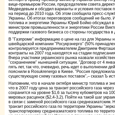
вице-премьером России, председателем совета дирек
Медведевым и обсудил варианты и условия поставок пр
на период до 2010 года. Об этом сообщила пресс-служ
Украины. Об итогах переговоров сообщений не было. И
топлива и энергетики Украины Юрий Бойко обсуждал в 
министром промышленности и энергетики России Викт
поддержки газового бизнеса со стороны государства в 
В "Газпроме" информацию о цене на газ для Украины н
швейцарской компании "Росукрэнерго" (50% принадле
контролируется предпринимателем Дмитрием Фирташем
контракты на 2007 год находятся на стадии подписания
Вчера участники украинского рынка назвали хозяйстве
"сохранением" нынешней ситуации. "Договор от 4 янва
пять лет, так что, очевидно, речь идет о выполнении д
пояснили в Rosukrenergo в Киеве. "Россия предложила
существующую схему газовых поставок",– сказал Ъ ист
Напомним, что в начале октября министр топлива и эн
что в 2007 году цена за транзит российского газа чере
сохранится на уровне $1,6 за тысячу кубометров на 10
мировых расценок ($2,4-3,2). Пойти на такой шаг укра
в связи с заменой российского газа среднеазиатским.
транзит российского газа по территории Украины "зер
транспортировку среднеазиатского топлива по террито