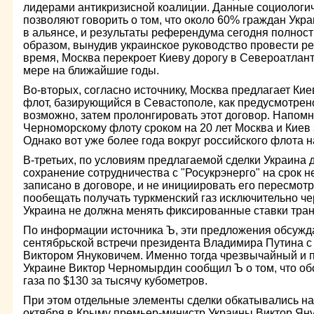
лидерами антикризисной коалиции. Данные социологи
позволяют говорить о том, что около 60% граждан Укр
в альянсе, и результаты референдума сегодня полнос
образом, вынудив украинское руководство провести 
время, Москва перекроет Киеву дорогу в Североатлант
мере на ближайшие годы.
Во-вторых, согласно источнику, Москва предлагает Кие
флот, базирующийся в Севастополе, как предусмотрено
возможно, затем пролонгировать этот договор. Напомн
Черноморскому флоту сроком на 20 лет Москва и Киев 
Однако вот уже более года вокруг российского флота н
В-третьих, по условиям предлагаемой сделки Украина 
сохранение сотрудничества с "Росукрэнерго" на срок не
записано в договоре, и не инициировать его пересмотр
пообещать получать туркменский газ исключительно че
Украина не должна менять фиксированные ставки транз
По информации источника Ъ, эти предложения обсужд
сентябрьской встречи президента Владимира Путина 
Виктором Януковичем. Именно тогда чрезвычайный и 
Украине Виктор Черномырдин сообщил Ъ о том, что об
газа по $130 за тысячу кубометров.
При этом отдельные элементы сделки обкатывались на 
октября в Крыму премьер-министр Украины Виктор Яну