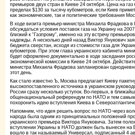
премьеров двух стран в Киеве 24 октября. Цена на газ
пределах $130 за тысячу кубометров, если Киев приме
как экономические, так и политические требования Мо
В ходе визита премьер-министра Михаила Фрадкова в К
обсуждаться условия поставок газа на Украину на 2007
близкий к "Газпрому", именно на эту встречу премьер
надежды. А несколько дней назад Виктор Янукович зая
бюджета сверстан, исходя из стоимости газа для Украи
кубометров. При этом глава украинского кабинета мин
будет оформлено документально в ходе заседания росс
экономической комиссии в Киеве 24 октября. Действит
министра Михаила Фрадкова запланирован однодневны
этот день.
Как стало известно Ъ, Москва предлагает Киеву пакетн
высокопоставленного источника в украинском руковод
России сразу несколько уступок. Во-первых, в ближай
общенациональный референдум по НАТО и тем самым
похоронить идею вступления Киева в Североатлантиче
Напомним, что идея решить вопрос по НАТО через вол
народа была одним из принципиальных положений пр
украинского премьера Виктора Януковича. Затем полож
вступлении Украины в НАТО должен быть вынесен на 
вошло в так называемый Универсал, подписанный 4 ав