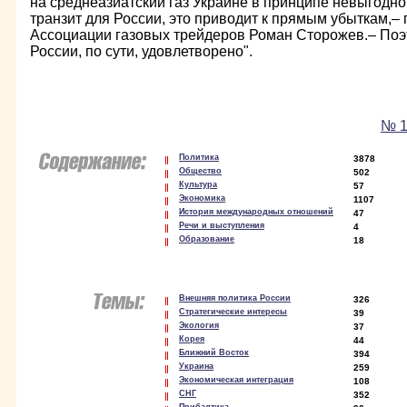
на среднеазиатский газ Украине в принципе невыгодно
транзит для России, это приводит к прямым убыткам,–
Ассоциации газовых трейдеров Роман Сторожев.– Поэ
России, по сути, удовлетворено".
№ 1
Политика
3878
Общество
502
Культура
57
Экономика
1107
История международных отношений
47
Речи и выступления
4
Образование
18
Внешняя политика России
326
Стратегические интересы
39
Экология
37
Корея
44
Ближний Восток
394
Украина
259
Экономическая интеграция
108
СНГ
352