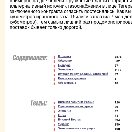
примерно на две недели. Грузинские власти с гордость
альтернативный источник газоснабжения в лице Тегера
заключенного контракта огласить постеснялись. Как вы
кубометров иранского газа Тбилиси заплатил 7 млн долл
кубометров), тем самым лишний раз продемонстриров
поставок бывает только дорогой.
Политика
3878
Общество
502
Культура
57
Экономика
1107
История международных отношений
47
Речи и выступления
4
Образование
18
Внешняя политика России
326
Стратегические интересы
39
Экология
37
Корея
44
Ближний Восток
394
Украина
259
Экономическая интеграция
108