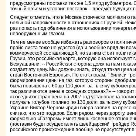
предусмотрены поставки тех же 1,5 млрд кубометров. О
точный объем и условия поставок -- предмет будущих 
Следует отметить, что в Москве стоически молчали о г
большой напряженности в отношениях с Грузией. Неж
раз попасть под обвинения в использовании «энергет
невооруженным глазом.
Тем не менее вообще избежать разговоров о политиче
прайс-листа тоже не удастся (да и вообще вряд ли во
коммерческой составляющей, но за ним стоит политика
Грузии, это российская карта, которую она использует гл
Бежуашвили. -- Российская сторона должна нам показа
создает эту цену. Мы должны знать, откуда такая цена и
стран Восточной Европы». По его словам, Тбилиси тр
формирования цены на газ, которую стороны одобрили 
была повышена с 60 до 110 долл. за тысячу кубометро
так различаются цены в соседних странах?» -- говорит
«соседних» стран цена на 2007 год установлена только
получать голубое топливо по 130 долл. за тысячу кубо
Украине Виктор Черномырдин вчера заявил на пресс-к
считаю, что это подарок. Если рядом, через дорогу, цен
формально «Газпром» имеет лишь косвенное отношение
(поставки будет осуществлять швейцарский трейдер Ro
российского происхождения вообще не присутствует в