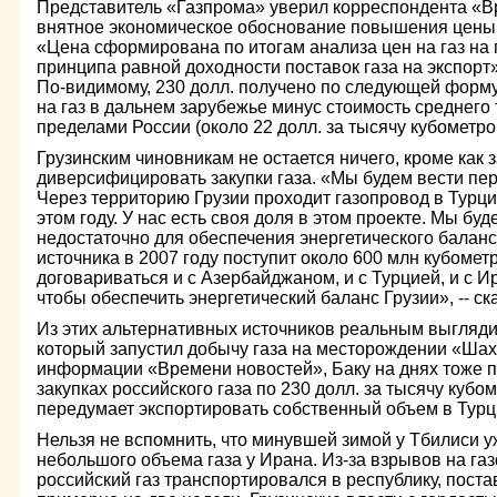
Представитель «Газпрома» уверил корреспондента «В
внятное экономическое обоснование повышения цены г
«Цена сформирована по итогам анализа цен на газ на 
принципа равной доходности поставок газа на экспорт»
По-видимому, 230 долл. получено по следующей форму
на газ в дальнем зарубежье минус стоимость среднего 
пределами России (около 22 долл. за тысячу кубометро
Грузинским чиновникам не остается ничего, кроме как 
диверсифицировать закупки газа. «Мы будем вести пе
Через территорию Грузии проходит газопровод в Турци
этом году. У нас есть своя доля в этом проекте. Мы буд
недостаточно для обеспечения энергетического баланса
источника в 2007 году поступит около 600 млн кубометро
договариваться и с Азербайджаном, и с Турцией, и с Ир
чтобы обеспечить энергетический баланс Грузии», -- с
Из этих альтернативных источников реальным выгляди
который запустил добычу газа на месторождении «Шах
информации «Времени новостей», Баку на днях тоже 
закупках российского газа по 230 долл. за тысячу кубо
передумает экспортировать собственный объем в Турц
Нельзя не вспомнить, что минувшей зимой у Тбилиси у
небольшого объема газа у Ирана. Из-за взрывов на га
российский газ транспортировался в республику, пост