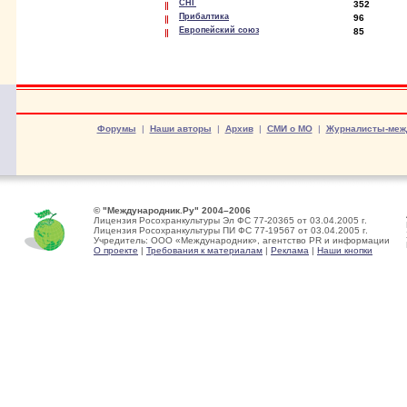
СНГ
352
Прибалтика
96
Европейский союз
85
Форумы
|
Наши авторы
|
Архив
|
СМИ о МО
|
Журналисты-меж
© "Международник.Ру" 2004–2006
Лицензия Росохранкультуры Эл ФС 77-20365 от 03.04.2005 г.
Лицензия Росохранкультуры ПИ ФС 77-19567 от 03.04.2005 г.
Учредитель: ООО «Международник», агентство PR и информации
О проекте
|
Требования к материалам
|
Реклама
|
Наши кнопки