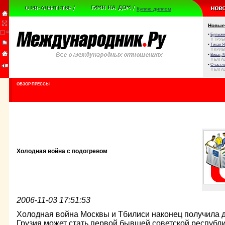
Куплю диплом
Новые
•
Булыжни
// ТРУ
•
Тихая Я
// КРИ
•
Виват, 
// БАТА
•
Счастли
// БАТА
ОБЗОР ПРЕССЫ
Холодная война с подогревом
2006-11-03 17:51:53
Холодная война Москвы и Тбилиси наконец получила 
Грузия может стать первой бывшей советской республи