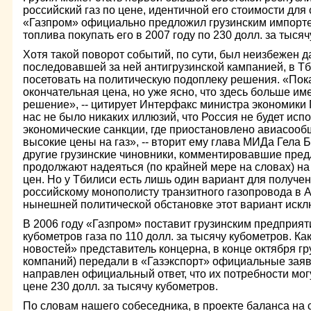
российский газ по цене, идентичной его стоимости для
«Газпром» официально предложил грузинским импорте
топлива покупать его в 2007 году по 230 долл. за тыся
Хотя такой поворот событий, по сути, был неизбежен 
последовавшей за ней антигрузинской кампанией, в Тб
посетовать на политическую подоплеку решения. «Пока
окончательная цена, но уже ясно, что здесь больше им
решение», -- цитирует Интерфакс министра экономики 
нас не было никаких иллюзий, что Россия не будет испо
экономические санкции, где приостановлено авиасообщ
высокие цены на газ», -- вторит ему глава МИДа Гела 
другие грузинские чиновники, комментировавшие пре
продолжают надеяться (по крайней мере на словах) н
цен. Но у Тбилиси есть лишь один вариант для получен
российскому монополисту транзитного газопровода в А
нынешней политической обстановке этот вариант искл
В 2006 году «Газпром» поставит грузинским предприят
кубометров газа по 110 долл. за тысячу кубометров. К
новостей» представитель концерна, в конце октября г
компаний) передали в «Газэкспорт» официальные заявк
направлен официальный ответ, что их потребности мог
цене 230 долл. за тысячу кубометров.
По словам нашего собеседника, в проекте баланса на 