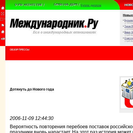
Куплю диплом
Новые
•
Булыжни
// ТРУ
•
Тихая Я
// КРИ
•
Виват, 
// БАТА
•
Счастли
// БАТА
ОБЗОР ПРЕССЫ
Дотянуть до Нового года
2006-11-09 12:44:30
Вероятность повторения перебоев поставок российског
праздники вновь нарастает. На этот раз история может