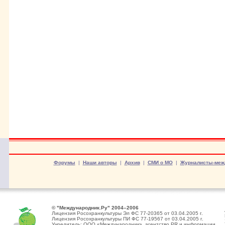
Форумы
|
Наши авторы
|
Архив
|
СМИ о МО
|
Журналисты-меж
© "Международник.Ру" 2004–2006
Лицензия Росохранкультуры Эл ФС 77-20365 от 03.04.2005 г.
Лицензия Росохранкультуры ПИ ФС 77-19567 от 03.04.2005 г.
Учредитель: ООО «Международник», агентство PR и информации