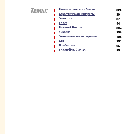
Внешняя политика России
326
Стратегические интересы
39
Экология
37
Корея
44
Ближний Восток
394
Украина
259
Экономическая интеграция
108
СНГ
352
Прибалтика
96
Европейский союз
85