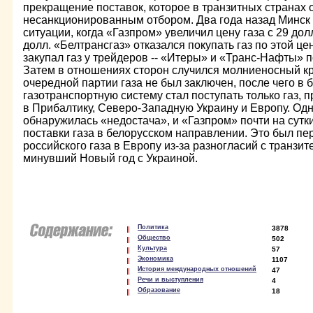
прекращение поставок, которое в транзитных странах 
несанкционированным отбором. Два года назад Минск 
ситуации, когда «Газпром» увеличил цену газа с 29 дол
долл. «Белтрансгаз» отказался покупать газ по этой ц
закупал газ у трейдеров -- «Итеры» и «Транс-Нафты» 
Затем в отношениях сторон случился молниеносный кри
очередной партии газа не был заключен, после чего в 
газотранспортную систему стал поступать только газ, 
в Прибалтику, Северо-Западную Украину и Европу. Од
обнаружилась «недостача», и «Газпром» почти на сутк
поставки газа в белорусском направлении. Это был пе
российского газа в Европу из-за разногласий с транзи
минувший Новый год с Украиной.
Политика
3878
Общество
502
Культура
57
Экономика
1107
История международных отношений
47
Речи и выступления
4
Образование
18