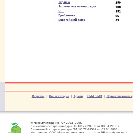
Украина
259
Экономическая интеграция
108
СНГ
352
Прибалтика
96
Европейский союз
85
Форумы
|
Наши авторы
|
Архив
|
СМИ о МО
|
Журналисты-меж
© "Международник.Ру" 2004–2006
Лицензия Росохранкультуры Эл ФС 77-20365 от 03.04.2005 г.
Лицензия Росохранкультуры ПИ ФС 77-19567 от 03.04.2005 г.
Учредитель: ООО «Международник», агентство PR и информации