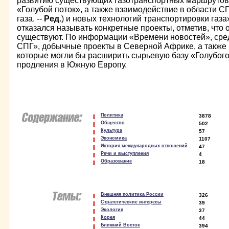
развитию существующих газотранспортных маршрутов, 
«Голубой поток», а также взаимодействие в области С
газа. --
Ред.
) и новых технологий транспортировки газа
отказался называть конкретные проекты, отметив, что 
существуют. По информации «Времени новостей», сред
СПГ», добычные проекты в Северной Африке, а также 
которые могли бы расширить сырьевую базу «Голубого 
продления в Южную Европу.
Политика
3878
Общество
502
Культура
57
Экономика
1107
История международных отношений
47
Речи и выступления
4
Образование
18
Внешняя политика России
326
Стратегические интересы
39
Экология
37
Корея
44
Ближний Восток
394