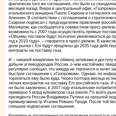
фактически того же соглашения, что было со скандало
месяцев назад. Вчера в центральный офис «Газпрома
итальянского концерна Паоло Скарони и согласился н
Апеннин. В соответствии с соглашением о стратегическ
Скарони подписал с председателем правления россий
Миллером, как сообщается в совместном пресс-релизе
возможность c 2007 года осуществлять прямые поставк
«Объемы поставок будут поэтапно увеличиваться до п
год к 2010 году», -- говорится в пресс-релизе. В качест
доли рынка с Eni будут продлены до 2035 года дейст
контракты на поставку газа.
И -- никакой конкретики по обмену активами и доступу 
добыче углеводородов России, о чем настойчиво тверд
регулярно сообщал, что никуда не торопится и хочет за
быстрое соглашение с «Газпромом». Однако, по инфо
торопиться ему было куда. Через полтора месяца истек
летних контрактов на поставку Eni российского газа. 
не было заключено, в 2007 году итальянские потребит
примерно 5 млрд кубометров газа (около 7% всего рын
президента России Владимира Путина на прошлой нед
премьер-министр Италии Романо Проди. После той бе
спешное подписание соглашения.
Конкретные договоренности практически полностью со