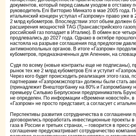
документов, который перед самым уходом в отставку 
руководитель Eni Витторио Минкато в мае 2005 года. 
итальянский концерн уступал «Газпрому» право уже в 
2 млрд кубометров. Впоследствии этот объем должен б
расширения мощностей TAG (Трансавстрийского газоп
российский газ попадает в Италию). В обмен все четыр
продлевались до 2027 года. Однако в октябре прошлог
настояла на разрыве соглашения под предлогом давл
антимонопольных органов. В итоге «Газпром» продолж
кубометров, предназначенных для Апеннин, на словацк
Судя по всему (новые контракты еще не подписаны), п
рынок тех же 2 млрд кубометров Eni и уступит «Газпром
Через кого будет происходить реализация этого газа, п
партнерами «Газпромэкспорта» должны были стать авс
(принадлежит Внешторгбанку на 80% и Газпромбанку на
премьеру Сильвио Берлускони предприниматель Бруно
не определен. По информации «Времени новостей», в 
«Газпром» не просто представит, а согласует с италья
Перспективы развития сотрудничества в соглашении 
договорились проработать инвестиционные проекты в 
газа в России и третьих странах, -- говорится в пресс-р
соглашение предусматривает сотрудничество компани