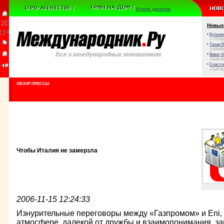
Куплю диплом
Новые
•
Булыжни
// ТРУ
•
Тихая Я
// КРИ
•
Виват, 
// БАТА
•
Счастли
// БАТА
ОБЗОР ПРЕССЫ
Чтобы Италия не замерзла
2006-11-15 12:24:33
Изнурительные переговоры между «Газпромом» и Eni,
атмосфере, далекой от дружбы и взаимопонимания, 