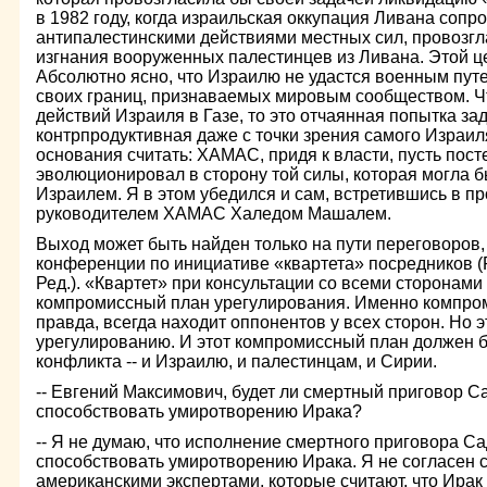
в 1982 году, когда израильская оккупация Ливана соп
антипалестинскими действиями местных сил, провозг
изгнания вооруженных палестинцев из Ливана. Этой це
Абсолютно ясно, что Израилю не удастся военным пут
своих границ, признаваемых мировым сообществом. Ч
действий Израиля в Газе, то это отчаянная попытка 
контрпродуктивная даже с точки зрения самого Израиля
основания считать: ХАМАС, придя к власти, пусть пост
эволюционировал в сторону той силы, которая могла б
Израилем. Я в этом убедился и сам, встретившись в п
руководителем ХАМАС Халедом Машалем.
Выход может быть найден только на пути переговоров,
конференции по инициативе «квартета» посредников (
Ред.). «Квартет» при консультации со всеми сторонам
компромиссный план урегулирования. Именно компро
правда, всегда находит оппонентов у всех сторон. Но 
урегулированию. И этот компромиссный план должен 
конфликта -- и Израилю, и палестинцам, и Сирии.
-- Евгений Максимович, будет ли смертный приговор 
способствовать умиротворению Ирака?
-- Я не думаю, что исполнение смертного приговора С
способствовать умиротворению Ирака. Я не согласен с
американскими экспертами, которые считают, что Ирак