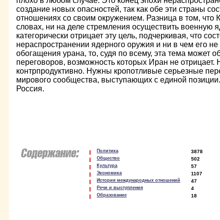
плохо в любом случае. Это конец эпохи нераспростран
создание новых опасностей, так как обе эти страны со
отношениях со своим окружением. Разница в том, что 
словах, ни на деле стремления осуществить военную 
категорически отрицает эту цель, подчеркивая, что сос
нераспространении ядерного оружия и ни в чем его не 
обогащения урана, то, судя по всему, эта тема может 
переговоров, возможность которых Иран не отрицает.
контрпродуктивно. Нужны кропотливые серьезные пер
мирового сообщества, выступающих с единой позиции.
Россия.
Политика
3878
Общество
502
Культура
57
Экономика
1107
История международных отношений
47
Речи и выступления
4
Образование
18