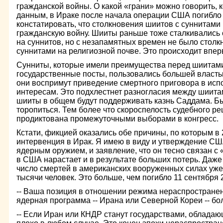
гражданской войны. О какой «грани» можно говорить, 
данным, в Ираке после начала операции США погибло 
констатировать, что столкновения шиитов с суннитам
гражданскую войну. Шииты раньше тоже сталкивались 
на суннитов, но с незапамятных времен не было стол
суннитами на религиозной почве. Это происходит впер
Сунниты, которые имели преимущества перед шиитами
государственные посты, пользовались большей власть
они воспримут приведение смертного приговора в испо
интересам. Это подхлестнет разногласия между шиитам
шииты в общем будут поддерживать казнь Саддама. Б
торопиться. Тем более что скороспелость судебного р
продиктована промежуточными выборами в конгресс.
Кстати, фикцией оказались обе причины, по которым в
интервенция в Ирак. Я имею в виду и утверждение США
ядерным оружием, и заявление, что он тесно связан с
в США нарастает и в результате больших потерь. Даже
число смертей в американских вооруженных силах уже
тысячи человек. Это больше, чем погибло 11 сентября 
-- Ваша позиция в отношении режима нераспространен
ядерная программа -- Ирана или Северной Кореи -- бо
-- Если Иран или КНДР станут государствами, облада