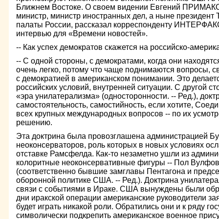
Ближнем Востоке. О своем видении Евгений ПРИМАКО
министр, министр иностранных дел, а ныне президен
палаты России, рассказал корреспонденту ИНТЕРФАК
интервью для «Времени новостей».
-- Как успех демократов скажется на российско-амери
-- С одной стороны, с демократами, когда они находятс
очень легко, потому что чаще поднимаются вопросы, с
с демократией в американском понимании. Это делаетс
российских условий, внутренней ситуации. С другой ст
«эра унилатерализма» (односторонности. -- Ред.), док
самостоятельность, самостийность, если хотите, Сое
всех крупных международных вопросов -- по их усмот
решению.
Эта доктрина была провозглашена администрацией Бу
неоконсерваторов, роль которых в новых условиях осла
отставке Рамсфелда. Как-то незаметно ушли из админ
колоритные неоконсервативные фигуры -- Пол Вулфов
(соответственно бывшие замглавы Пентагона и предсе
оборонной политике США. -- Ред.). Доктрина унилатер
связи с событиями в Ираке. США вынуждены были обра
дни иракской операции американские руководители за
будет играть никакой роли. Обратились они и к ряду го
символически подкрепить американское военное прис