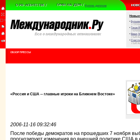
Куплю диплом
Новые
•
Булыжни
// ТРУ
•
Тихая Я
// КРИ
•
Виват, 
// БАТА
•
Счастли
// БАТА
ОБЗОР ПРЕССЫ
«Россия и США -- главные игроки на Ближнем Востоке»
2006-11-16 09:32:46
После победы демократов на прошедших 7 ноября выб
прогнозируют изменения во внешней политике США в 