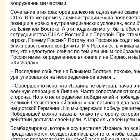
вооруженными частями.
Сочетание этих факторов далеко не однозначно скаже
США. В то же время у администрации Буша появляется
позиции в новых внутриамериканских условиях, если б
же Ближнем Востоке. А эти подвижки могут быть обесп
сотрудничества США с Россией и с Европой. При этом
игроки. Почему Россия? Потому что Россия выходит на
ближневосточного конфликта. И у России есть уникал
тех, кто недоступен сейчас по тем или иным соображе
Россия имеет определенное влияние и на Сирию, и на 
«Хизбаллу».
-- Последние события на Ближнем Востоке, похоже, вн
урегулирования на неопределенное время...
-- Совершенно ясно, что Израиль не выиграл, начав 
военную операцию в Ливане. Часто сопоставляют коли
стороны. Но это не определяет победителей и побежд
Великой Отечественной войны у нас погибло в два раз
нацистской Германии. Но мы одержали победу решите
Победившей можно назвать только ту сторону, которая
действий достигла своей цели. А Израиль своей цели не
Бомбардировки, которые осуществлял Израиль по всей
представляется, осуществлялись для того, чтобы созда
которая провозгласила бы своей задачей ликвидацию «