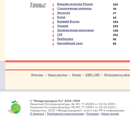
Внешняя политика России
326
Стратегические интересы
39
Экология
37
Корея
44
Ближний Восток
394
Украина
259
Экономическая интеграция
108
СНГ
352
Прибалтика
96
Европейский союз
85
Форумы
|
Наши авторы
|
Архив
|
СМИ о МО
|
Журналисты-меж
© "Международник.Ру" 2004–2006
Лицензия Росохранкультуры Эл ФС 77-20365 от 03.04.2005 г.
Лицензия Росохранкультуры ПИ ФС 77-19567 от 03.04.2005 г.
Учредитель: ООО «Международник», агентство PR и информации
О проекте
|
Требования к материалам
|
Реклама
|
Наши кнопки