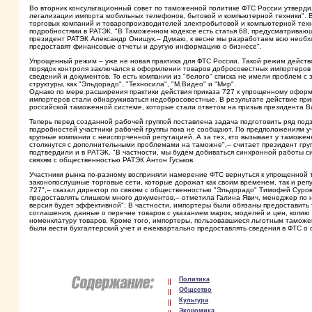
Во вторник консультационный совет по таможенной политике ФТС России утверди
легализации импорта мобильных телефонов, бытовой и компьютерной техники". В
торговых компаний и товаропроизводителей электробытовой и компьютерной техн
подробностями в РАТЭК. "В Таможенном кодексе есть статья 68, предусматриваю
президент РАТЭК Александр Онищук.– Думаю, к весне мы разработаем всю необх
предоставят финансовые отчеты и другую информацию о бизнесе".
Упрощенный режим – уже не новая практика для ФТС России. Такой режим действов
порядок контроля заключался в оформлении товаров добросовестных импортеров
сведений и документов. То есть компании из "белого" списка не имели проблем с
структуры, как "Эльдорадо", "Техносила", "М.Видео" и "Мир".
Однако по мере расширения практики действия приказа 727 к упрощенному оформ
импортеров стали обнаруживаться недобросовестные. В результате действие прик
российской таможенной системе, которые стали ответом на призыв президента В
Теперь перед созданной рабочей группой поставлена задача подготовить ряд по
подробностей участники рабочей группы пока не сообщают. По предположениям уч
крупные компании с неиспорченной репутацией. А за тех, кто вызывает у таможе
столкнутся с дополнительными проблемами на таможне",– считает президент груп
подтвердили и в РАТЭК. "В частности, мы будем добиваться синхронной работы си
связям с общественностью РАТЭК Антон Гуськов.
Участники рынка по-разному восприняли намерение ФТС вернуться к упрощенной та
законопослушные торговые сети, которые дорожат как своим временем, так и репут
727",– сказал директор по связям с общественностью "Эльдорадо" Тимофей Суро
предоставлять слишком много документов,– отметила Галина Явич, менеджер по н
версия будет эффективной". В частности, импортеры были обязаны предоставить
соглашения, данные о перечне товаров с указанием марок, моделей и цен, копию
номенклатуру товаров. Кроме того, импортеры, пользовавшиеся льготным тамо
были вести бухгалтерский учет и ежеквартально предоставлять сведения в ФТС о 
Политика
Общество
Культура
Экономика