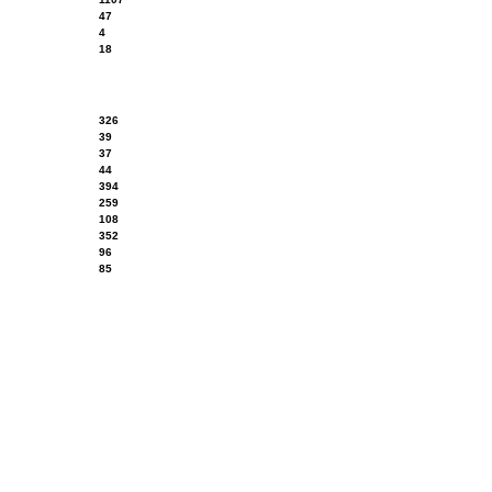
47
4
18
326
39
37
44
394
259
108
352
96
85