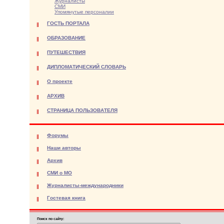
Журналисты
СМИ
Упомянутые персоналии
ГОСТЬ ПОРТАЛА
ОБРАЗОВАНИЕ
ПУТЕШЕСТВИЯ
ДИПЛОМАТИЧЕСКИЙ СЛОВАРЬ
О проекте
АРХИВ
СТРАНИЦА ПОЛЬЗОВАТЕЛЯ
Форумы
Наши авторы
Архив
СМИ о МО
Журналисты-международники
Гостевая книга
Поиск по сайту: