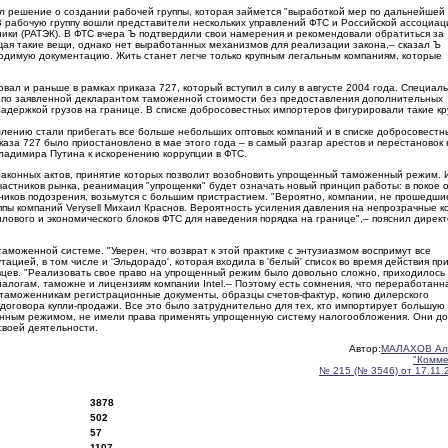
л решение о создании рабочей группы, которая займется "выработкой мер по дальнейшей
 рабочую группу вошли представители нескольких управлений ФТС и Российской ассоциац
ики (РАТЭК). В ФТС вчера Ъ подтвердили свои намерения и рекомендовали обратиться за
щая такие вещи, однако нет выработанных механизмов для реализации закона,– сказал Ъ
одимую документацию. Жить станет легче только крупным легальным компаниям, которые
ал и раньше в рамках приказа 727, который вступил в силу в августе 2004 года. Специал
 по заявленной декларантом таможенной стоимости без предоставления дополнительных
 задержкой грузов на границе. В списке добросовестных импортеров фигурировали такие к
лению стали прибегать все больше небольших оптовых компаний и в списке добросовестн
аза 727 было приостановлено в мае этого года – в самый разгар арестов и перестановок 
ладимира Путина к искоренению коррупции в ФТС.
дзаконных актов, принятие которых позволит возобновить упрощенный таможенный режим. 
астников рынка, реанимация "упрощенки" будет означать новый принцип работы: в покое 
нников подозрения, возьмутся с большим пристрастием. "Вероятно, компании, не прошедши
пы компаний Verysell Михаил Краснов. Вероятность усиления давления на непрозрачные 
лового и экономического блоков ФТС для наведения порядка на границе",– пояснил директ
моженной системе. "Уверен, что возврат к этой практике с энтузиазмом воспримут все
ацией, в том числе и 'Эльдорадо', которая входила в 'белый' список во время действия пр
вцев. "Реализовать свое право на упрощенный режим было довольно сложно, приходилось
алогам, таможне и лицензиям компании Intel.– Поэтому есть сомнения, что переработанн
 таможенникам регистрационные документы, образцы счетов-фактур, копию дилерского
 договора купли-продажи. Все это было затруднительно для тех, кто импортирует большую
женным режимом, не имели права применять упрощенную систему налогообложения. Они д
своей деятельности.
Автор:
МАЛАХОВ Ал
"Комме
№ 215 (№ 3546) от 17.11.
3878
502
57
1107