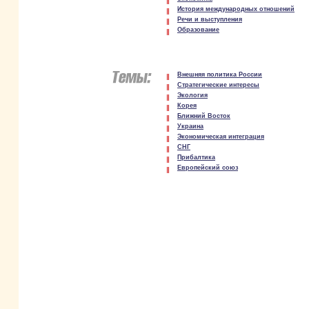
История международных отношений
Речи и выступления
Образование
Внешняя политика России
Стратегические интересы
Экология
Корея
Ближний Восток
Украина
Экономическая интеграция
СНГ
Прибалтика
Европейский союз