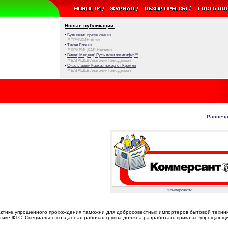
Новые публикации:
•
Булыжник преткновения...
// ТРУБКИН Антон
•
Тихая Япония...
// КРИВИЦКАЯ Наталия
•
Виват, Медвед! Русь лови позитифф!!!
// БАТАШЕВ Анатолий Геннадьевич
•
Счастливый Кавказ покоряет Кремль
// БАТАШЕВ Анатолий Геннадьевич
Распеча
"Коммерсантъ"
актике упрощенного прохождения таможни для добросовестных импортеров бытовой техник
итике ФТС. Специально созданная рабочая группа должна разработать приказы, упрощающ