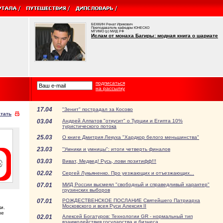
БЕККИН Ренат Ирикович
Преподаватель кафедры ЮНЕСКО
МГИМО (у) МИД РФ
Ислам от монаха Багиры: модная книга о шариате
подписаться
на рассылку
17.04
"Зенит" пострадал за Косово
тать
03.04
Андрей Алпатов "откусит" о Турции и Египта 10%
туристического потока
25.03
О книге Дмитрия Лекуха "Хардкор белого меньшинства"
23.03
"Умники и умницы": итоги четверть финалов
03.03
Виват, Медвед! Русь, лови позитифф!!!
02.02
Сергей Лукьяненко. Про уезжающих и отъезжающих...
07.01
МИД России высмеял "свободный и справедливый характер"
грузинских выборов
07.01
РОЖДЕСТВЕНСКОЕ ПОСЛАНИЕ Святейшего Патриарха
Московского и всея Руси Алексия II
и.
ие
02.01
Алексей Богатуров: Технологии GR - нормальный тип
взаимодействия государства и бизнеса