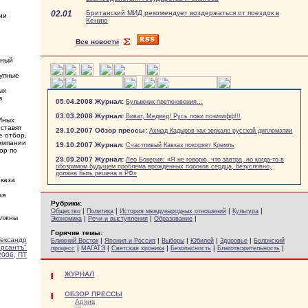
02.01
Британский МИД рекомендует воздержаться от поездок в
ии
Кению
Все новости
ьный
рупные
ых
в
05.04.2008 Журнал:
Булыжник преткновения...
03.03.2008 Журнал:
Виват, Медвед! Русь лови позитифф!!!
Иных
оставят
29.10.2007 Обзор прессы:
Ахмад Кадыров как зеркало русской дипломатии
е отбор,
компании
19.10.2007 Журнал:
Счастливый Кавказ покоряет Кремль
ор по
29.09.2007 Журнал:
Лео Бокерия: «Я не говорю, что завтра, но когда-то в
обозримом будущем проблема врожденных пороков сердца, безусловно,
должна быть решена в РФ»
иказа
ая
Рубрики:
|
|
|
|
Общество
Политика
История международных отношений
Культура
олжны
|
|
|
Экономика
Речи и выступления
Образование
Горячие темы:
ександр
|
|
|
|
|
Ближний Восток
Япония и Россия
Выборы
Юбилей
Здоровье
Болонский
рсантъ"
|
|
|
|
|
процесс
МАГАТЭ
Светская хроника
Безопасность
Благотворительность
2006, ПТ
ЖУРНАЛ
ОБЗОР ПРЕССЫ
Архив