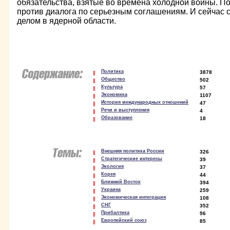
обязательства, взятые во времена холодной войны. П
против диалога по серьезным соглашениям. И сейчас 
делом в ядерной области.
Политика
3878
Общество
502
Культура
57
Экономика
1107
История международных отношений
47
Речи и выступления
4
Образование
18
Внешняя политика России
326
Стратегические интересы
39
Экология
37
Корея
44
Ближний Восток
394
Украина
259
Экономическая интеграция
108
СНГ
352
Прибалтика
96
Европейский союз
85