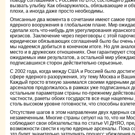
поводу соглашения с Россией по ВТО, состоящего даже 
вызвать улыбку. Как обнаружилось, обязывающие и об
плохи, а иногда даже просто необходимы.
Описанные два момента в сочетании имеют самое пря
ядерного вооружения в глобальном плане. Мир ожидае
сделали хоть что-нибудь для урегулирования иранског
кризисов. Заключение через переговоры с этой пароч
юридически обязывающих соглашений было бы очень кс
мы надеемся добиться в конечном итоге. Но для анало
место и в дружеских отношениях. Они гарантируют ст
ожидаемых ими результатов, а остальной мир убеждаю
подписавшихся сторон действительно серьезные.
С 2002 года, когда между США и Россией было достиг
сфере ядерного разоружения, эту тему Москва и Ваши
Каждый просто втихую занимался своими ядерными де
арсеналов продолжалось в рамках уже подписанных до
остальным параметрам страны по-прежнему действова
частности, ракеты обоих государств все еще нацелены 
столь высоком уровне готовности, что способны взлете
Отсутствие шагов в этом направлении двух ядерных с
незамеченным. Многие страны сетуют на то, что ни Мо
соблюдают свои обязательства по статье VI ДНЯО, пр
возможности свести к нулю ядерные арсеналы. Пока с
это будет значительно затруднять процесс убеждения 