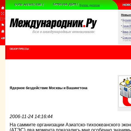
Куплю диплом
Новые
•
Булыжни
// ТРУ
•
Тихая Я
// КРИ
•
Виват, 
// БАТА
•
Счастли
// БАТА
ОБЗОР ПРЕССЫ
Ядерное бездействие Москвы и Вашингтона
2006-11-24 14:16:44
На саммите организации Азиатско-тихоокеанского эко
(АТЭС) два момента показались мне особенно значим