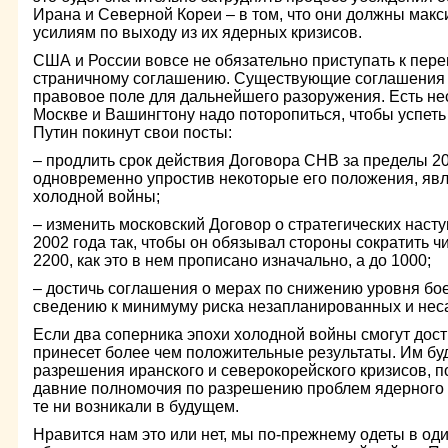
Ирана и Северной Кореи – в том, что они должны макс
усилиям по выходу из их ядерных кризисов.
США и России вовсе не обязательно приступать к пере
страничному соглашению. Существующие соглашения 
правовое поле для дальнейшего разоружения. Есть не
Москве и Вашингтону надо поторопиться, чтобы успеть д
Путин покинут свои посты:
– продлить срок действия Договора СНВ за пределы 200
одновременно упростив некоторые его положения, я
холодной войны;
– изменить московский Договор о стратегических наст
2002 года так, чтобы он обязывал стороны сократить ч
2200, как это в нем прописано изначально, а до 1000;
– достичь соглашения о мерах по снижению уровня бо
сведению к минимуму риска незапланированных и нес
Если два соперника эпохи холодной войны смогут дос
принесет более чем положительные результаты. Им бу
разрешения иранского и северокорейского кризисов, п
давние полномочия по разрешению проблем ядерного 
те ни возникали в будущем.
Нравится нам это или нет, мы по-прежнему одеты в о