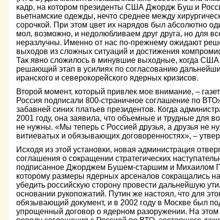
кадр, на котором президенты США Джордж Буш и Росс
вьетнамские одежды, нечто среднее между хирургичес
сорочкой. При этом цвет их нарядов был абсолютно од
мол, возможно, и недолюбливаем друг друга, но для вс
неразлучны. Именно от нас по-прежнему ожидают реш
выходов из сложных ситуаций и достижения компромисс
Так явно сложилось в минувшие выходные, когда США
решающий этап в усилиях по согласованию дальнейши
иранского и северокорейского ядерных кризисов.
Второй момент, который привлек мое внимание, – газе
Россия подписали 800-страничное соглашение по ВТО»
забавней синих платьев президентов. Когда админист
2001 году, она заявила, что объемные и трудные для 
не нужны. «Мы теперь с Россией друзья, а друзья не н
витиеватых и обязывающих договоренностях», – утвер
Исходя из этой установки, новая администрация отвер
соглашения о сокращении стратегических наступатель
подписанное Джорджем Бушем-старшим и Михаилом Го
которому размеры ядерных арсеналов сокращались на
убедить российскую сторону провести дальнейшую ут
основании рукопожатий. Путин же настоял, что для эт
обязывающий документ, и в 2002 году в Москве был п
упрощенный договор о ядерном разоружении. На это