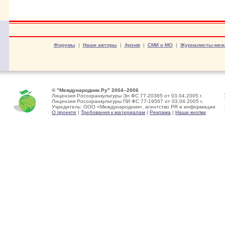
Форумы
|
Наши авторы
|
Архив
|
СМИ о МО
|
Журналисты-меж
© "Международник.Ру" 2004–2006
Лицензия Росохранкультуры Эл ФС 77-20365 от 03.04.2005 г.
Лицензия Росохранкультуры ПИ ФС 77-19567 от 03.04.2005 г.
Учредитель: ООО «Международник», агентство PR и информации
О проекте
|
Требования к материалам
|
Реклама
|
Наши кнопки