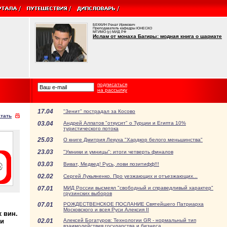
БЕККИН Ренат Ирикович
Преподаватель кафедры ЮНЕСКО
МГИМО (у) МИД РФ
Ислам от монаха Багиры: модная книга о шариате
подписаться
на рассылку
17.04
"Зенит" пострадал за Косово
тать
03.04
Андрей Алпатов "откусит" о Турции и Египта 10%
туристического потока
25.03
О книге Дмитрия Лекуха "Хардкор белого меньшинства"
23.03
"Умники и умницы": итоги четверть финалов
03.03
Виват, Медвед! Русь, лови позитифф!!!
02.02
Сергей Лукьяненко. Про уезжающих и отъезжающих...
07.01
МИД России высмеял "свободный и справедливый характер"
грузинских выборов
07.01
РОЖДЕСТВЕНСКОЕ ПОСЛАНИЕ Святейшего Патриарха
Московского и всея Руси Алексия II
 вин.
02.01
Алексей Богатуров: Технологии GR - нормальный тип
ли
взаимодействия государства и бизнеса