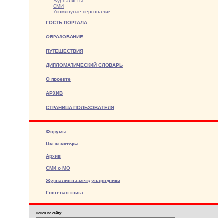
Журналисты
СМИ
Упомянутые персоналии
ГОСТЬ ПОРТАЛА
ОБРАЗОВАНИЕ
ПУТЕШЕСТВИЯ
ДИПЛОМАТИЧЕСКИЙ СЛОВАРЬ
О проекте
АРХИВ
СТРАНИЦА ПОЛЬЗОВАТЕЛЯ
Форумы
Наши авторы
Архив
СМИ о МО
Журналисты-международники
Гостевая книга
Поиск по сайту: