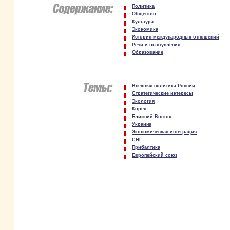
Политика
Общество
Культура
Экономика
История международных отношений
Речи и выступления
Образование
Внешняя политика России
Стратегические интересы
Экология
Корея
Ближний Восток
Украина
Экономическая интеграция
СНГ
Прибалтика
Европейский союз