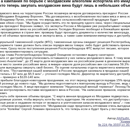
 а кампания по борьбе с молдавским алкоголем испортила его ими
что теперь закупать молдавские вина будут лишь в небольших объе
давского вина на территорию России позавчера вечером договорились президент России
Молдавии Владимир Воронин. "Мы договорились о возобновлении поставок мяса и вина и
Владимир Путин, отметив, что впредь ввоз сельскохозяйственной продукции будет
ами обеих стран. "Мы будем осуществлять это по принципу одного окна, через специальны
чера президент Воронин заявил, что эксперты России и Молдавии уже разрабатывают нову
а молдавского вина на российский рынок. Господин Воронин пообещал в ближайшее время
 производимых в стране вин: проверку будут проходить документы о количестве винограда,
е об объемах производства и экспорта вина, а также сами компании-импортеры и дистриб
едеральной таможенной службе (ФТС), таможенные органы ожидают решения Роспотребна
документе также должен быть описан порядок ввоза товара: либо будет действовать прежн
очник. Сразу после поступления решения Роспотребнадзора ФТС выпустит письмо, которое
вно прокомментировать ситуацию.
тогда глава Роспотребнадзора Геннадий Онищенко остановил выдачу санитарно-
ло от дистрибуторов утилизовать оставшиеся у них запасы молдавского вина. К тому мом
знес-Аналитики", до 25 марта доля молдавских вин на российском рынке в денежном выр
ее место заняли российские вина: в январе–апреле доля российских вин составляла 59,3% 
ыли вынуждены свернуть свой бизнес. По оценке начальника отдела маркетинга компании 
300 млн. "Поставляемая нашей компанией в Россию продукция занимала в продажах нашей
тилась с $7 млн до $5,5 млн",– уточнил господин Масло. Директор по маркетингу дистриб
 – примерно в $120-140 млн.
 прибыли благодаря новогодним праздникам, на этот период приходится порядка 15% про
й рознице до нового года. "Мы должны подготовиться к повторному выходу в Россию, ведь 
ит господин Масло. А вице-президент компании "Национальный винный терминал" Леонид П
 как контролировать поставки молдавского вина в Россию. "На написание приказов, нормат
ович.
рнуть себе прежние объемы продаж. "С марта винная продукция из Молдавии подверглась
омные усилия, чтобы вернуть хотя бы часть аудитории. Не исключено, что дистрибуторы 
ные риски и недавние потери от возврата и уничтожения запасов молдавского вина",– гов
их объемов молдавского алкоголя. "Молдаванам надо предложить оптовикам очень выгодны
сети "Копейка" Сергей Ломакин признался Ъ, что теперь если и будет брать у поставщиков
Автор:
ДАРЬИН 
"Комме
№ 224 (№ 3555) от 30