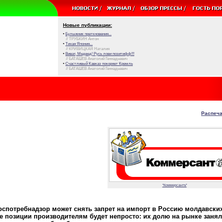
Новые публикации:
•
Булыжник преткновения...
// ТРУБКИН Антон
•
Тихая Япония...
// КРИВИЦКАЯ Наталия
•
Виват, Медвед! Русь лови позитифф!!!
// БАТАШЕВ Анатолий Геннадьевич
•
Счастливый Кавказ покоряет Кремль
// БАТАШЕВ Анатолий Геннадьевич
Распеча
"Коммерсантъ"
Роспотребнадзор может снять запрет на импорт в Россию молдавских
е позиции производителям будет непросто: их долю на рынке заня