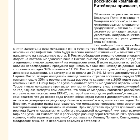
российские компании,
Ритейлеры признают, 
Об отмене запрета ввоза мол
Владимир Путин и президент 
Молдавии в Россию",– заявил 
контролироваться специалист
предприятия",– сказал он. В
систему организации экспорт
ужесточить контроль качества
выращенного в стране, данны
вина в Россию.
Как сообщил Ъ источник в Ф
снятии запрета на ввоз молдавских вин в течение трех ближайших дней. "В этом 
основании сертификатов, либо будут внесены какие-то изменения",– отметил ист
направлено на таможенные посты. В Роспотребнадзоре вчера не смогли операти
Запрет на поставки молдавского вина в Россию был введен 27 марта 2006 года, 
эпидемиологических заключений на молдавское вино. В июне ведомство потребова
объемы нераспроданной продукции оценивались в $60 млн. Исходя из данных "Би
составляла порядка 34%, коньяков – 11,1%. После запрета молдавской продукции 
денежном выражении, а к августу она возросла до 74,8%. Многие дистрибуторы б
Сарина Масло, потери молдавской винодельческой отрасли составили порядка $
компании около 35%, в результате наша выручка по сравнению с 2005 годом сокра
компании Gerrus Group Кирилл Бутко оценивает потери молдавской отрасли ниже
Теоретически молдавские производители могли бы вернуть часть недополученной
за год. Однако эксперты сомневаются, что вино из Молдавии появится в российско
в стране появилась система ЕГАИС, с которой мы никогда не работали",– говор
сомневается, что до нового года власти обеих стран сумеют договориться о том,
актов и их утверждение уйдет куда больше времени",– предполагает господин Поп
Впрочем, участники рынка сомневаются, что молдавские производители смогут ве
массированной антирекламной кампании. Производителям придется приложить огр
розница будут отказываться от работы с молдавской продукцией, учитывая возмож
Кирилл Бутко. Он считает, что в российскую розницу вернется только 20% прежн
условия, чтобы вернуться в розницу",– соглашается Леонид Попович. Совладелец 
молдавские вина, то "в небольших объемах и осторожно".