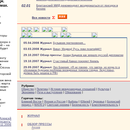
дж.
мах.
02.01
Британский МИД рекомендует воздержаться от поездок в
Кению
з
Все новости
е
ю
уторы
дзора о
05.04.2008 Журнал:
Булыжник преткновения...
ий – на
 будет
03.03.2008 Журнал:
Виват, Медвед! Русь лови позитифф!!!
29.10.2007 Обзор прессы:
Ахмад Кадыров как зеркало русской дипломатии
енту
ажении
19.10.2007 Журнал:
Счастливый Кавказ покоряет Кремль
в
29.09.2007 Журнал:
Cricova
Лео Бокерия: «Я не говорю, что завтра, но когда-то в
обозримом будущем проблема врожденных пороков сердца, безусловно,
должна быть решена в РФ»
уторской
даж вина
с марта
Рубрики:
опович
|
|
|
|
Общество
Политика
История международных отношений
Культура
ивных
|
|
|
Экономика
Речи и выступления
Образование
Горячие темы:
и
|
|
|
|
|
Ближний Восток
Япония и Россия
Выборы
Юбилей
Здоровье
Болонский
орит
|
|
|
|
|
процесс
МАГАТЭ
Светская хроника
Безопасность
Благотворительность
е
ЖУРНАЛ
Алексей
рсантъ"
ОБЗОР ПРЕССЫ
.11.2006
Архив