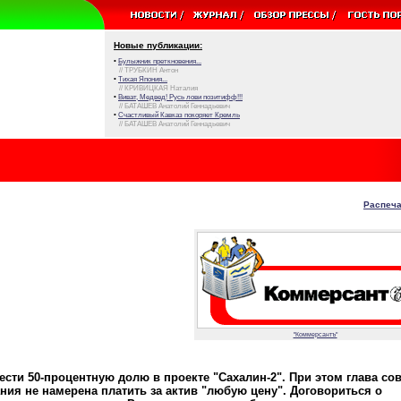
Новые публикации:
•
Булыжник преткновения...
// ТРУБКИН Антон
•
Тихая Япония...
// КРИВИЦКАЯ Наталия
•
Виват, Медвед! Русь лови позитифф!!!
// БАТАШЕВ Анатолий Геннадьевич
•
Счастливый Кавказ покоряет Кремль
// БАТАШЕВ Анатолий Геннадьевич
Распеча
"Коммерсантъ"
ти 50-процентную долю в проекте "Сахалин-2". При этом глава сов
ия не намерена платить за актив "любую цену". Договориться о