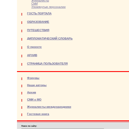
Журналисты
СМИ
Упомянутые персоналии
ГОСТЬ ПОРТАЛА
ОБРАЗОВАНИЕ
ПУТЕШЕСТВИЯ
ДИПЛОМАТИЧЕСКИЙ СЛОВАРЬ
О проекте
АРХИВ
СТРАНИЦА ПОЛЬЗОВАТЕЛЯ
Форумы
Наши авторы
Архив
СМИ о МО
Журналисты-международники
Гостевая книга
Поиск по сайту: