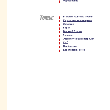
Образование
Внешняя политика России
Стратегические интересы
Экология
Корея
Ближний Восток
Украина
Экономическая интеграция
СНГ
Прибалтика
Европейский союз