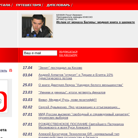
БЕККИН Ренат Ирикович
Преподаватель кафедры ЮНЕСКО
МГИМО (у) МИД РФ
Ислам от монаха Багиры: модная книга о шариате
подписаться
на рассылку
17.04
"Зенит" пострадал за Косово
тать
03.04
Андрей Алпатов "откусит" о Турции и Египта 10%
туристического потока
25.03
О книге Дмитрия Лекуха "Хардкор белого меньшинства"
23.03
"Умники и умницы": итоги четверть финалов
03.03
Виват, Медвед! Русь, лови позитифф!!!
02.02
Сергей Лукьяненко. Про уезжающих и отъезжающих...
07.01
МИД России высмеял "свободный и справедливый характер"
грузинских выборов
07.01
РОЖДЕСТВЕНСКОЕ ПОСЛАНИЕ Святейшего Патриарха
Московского и всея Руси Алексия II
ета
02.01
Алексей Богатуров: Технологии GR - нормальный тип
взаимодействия государства и бизнеса