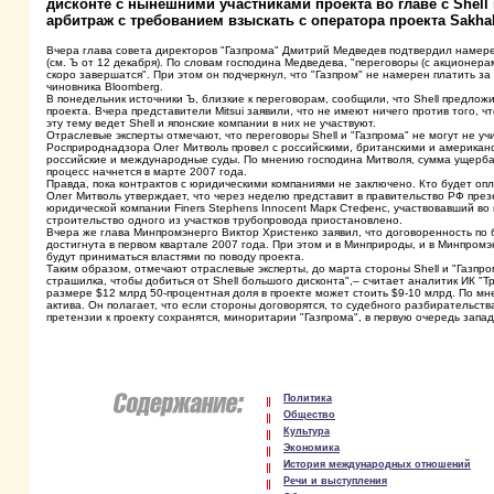
дисконте с нынешними участниками проекта во главе с Shel
арбитраж c требованием взыскать с оператора проекта Sakhal
Вчера глава совета директоров "Газпрома" Дмитрий Медведев подтвердил намерен
(см. Ъ от 12 декабря). По словам господина Медведева, "переговоры (с акционерами
скоро завершатся". При этом он подчеркнул, что "Газпром" не намерен платить за
чиновника Bloomberg.
В понедельник источники Ъ, близкие к переговорам, сообщили, что Shell предлож
проекта. Вчера представители Mitsui заявили, что не имеют ничего против того, 
эту тему ведет Shell и японские компании в них не участвуют.
Отраслевые эксперты отмечают, что переговоры Shell и "Газпрома" не могут не у
Росприроднадзора Олег Митволь провел с российскими, британскими и американск
российские и международные суды. По мнению господина Митволя, сумма ущерба 
процесс начнется в марте 2007 года.
Правда, пока контрактов с юридическими компаниями не заключено. Кто будет оп
Олег Митволь утверждает, что через неделю представит в правительство РФ пре
юридической компании Finers Stephens Innocent Марк Стефенс, участвовавший во в
строительство одного из участков трубопровода приостановлено.
Вчера же глава Минпромэнерго Виктор Христенко заявил, что договоренность по 
достигнута в первом квартале 2007 года. При этом и в Минприроды, и в Минпромэ
будут приниматься властями по поводу проекта.
Таким образом, отмечают отраслевые эксперты, до марта стороны Shell и "Газпро
страшилка, чтобы добиться от Shell большого дисконта",– считает аналитик ИК "
размере $12 млрд 50-процентная доля в проекте может стоить $9-10 млрд. По м
актива. Он полагает, что если стороны договорятся, то судебного разбирательств
претензии к проекту сохранятся, миноритарии "Газпрома", в первую очередь запад
Политика
Общество
Культура
Экономика
История международных отношений
Речи и выступления