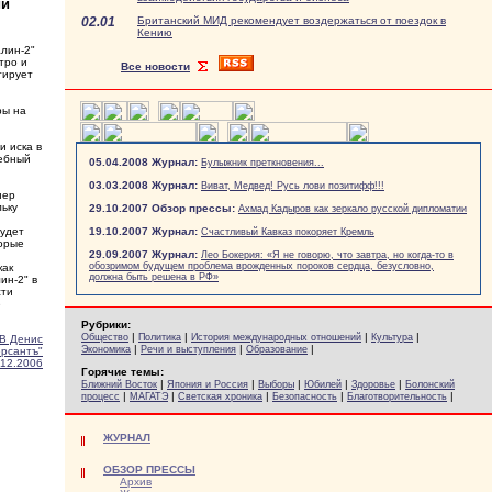
ий
02.01
Британский МИД рекомендует воздержаться от поездок в
Кению
лин-2"
тро и
Все новости
тирует
ры на
и иска в
дебный
05.04.2008 Журнал:
Булыжник преткновения...
03.03.2008 Журнал:
Виват, Медвед! Русь лови позитифф!!!
нер
льку
29.10.2007 Обзор прессы:
Ахмад Кадыров как зеркало русской дипломатии
будет
19.10.2007 Журнал:
Счастливый Кавказ покоряет Кремль
торые
29.09.2007 Журнал:
Лео Бокерия: «Я не говорю, что завтра, но когда-то в
обозримом будущем проблема врожденных пороков сердца, безусловно,
как
должна быть решена в РФ»
ин-2" в
сти
е
Рубрики:
|
|
|
|
Общество
Политика
История международных отношений
Культура
В Денис
|
|
|
Экономика
Речи и выступления
Образование
рсантъ"
.12.2006
Горячие темы:
|
|
|
|
|
Ближний Восток
Япония и Россия
Выборы
Юбилей
Здоровье
Болонский
|
|
|
|
|
процесс
МАГАТЭ
Светская хроника
Безопасность
Благотворительность
ЖУРНАЛ
ОБЗОР ПРЕССЫ
Архив