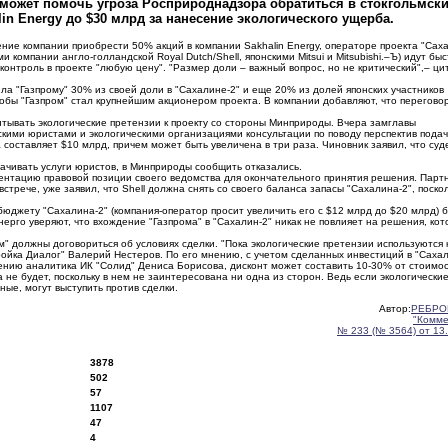
l может помочь угроза Росприроднадзора обратиться в стокгольмск
in Energy до $30 млрд за нанесение экологического ущерба.
ие компании приобрести 50% акций в компании Sakhalin Energy, операторе проекта "Саха
 компании англо-голландской Royal Dutch/Shell, японскими Mitsui и Mitsubishi.–Ъ) идут быс
 контроль в проекте "любую цену". "Размер доли – важный вопрос, но не критический",– ци
ила "Газпрому" 30% из своей доли в "Сахалине-2" и еще 20% из долей японских участников
чтобы "Газпром" стал крупнейшим акционером проекта. В компании добавляют, что перегово
читывать экологические претензии к проекту со стороны Минприроды. Вчера замглавы
ими юристами и экологическими организациями консультации по поводу перспектив подач
составляет $10 млрд, причем может быть увеличена в три раза. Чиновник заявил, что су
лачивать услуги юристов, в Минприроды сообщить отказались.
зентацию правовой позиции своего ведомства для окончательного принятия решения. Парт
стрече, уже заявил, что Shell должна снять со своего баланса запасы "Сахалина-2", поско
бюджету "Сахалина-2" (компания-оператор просит увеличить его с $12 млрд до $20 млрд) 
нерго уверяют, что вхождение "Газпрома" в "Сахалин-2" никак не повлияет на решения, ко
м" должны договориться об условиях сделки. "Пока экологические претензии используются 
Тройка Диалог" Валерий Нестеров. По его мнению, с учетом сделанных инвестиций в "Сахал
нению аналитика ИК "Солид" Дениса Борисова, дисконт может составить 10-30% от стоимо
а не будет, поскольку в нем не заинтересована ни одна из сторон. Ведь если экологически
ные, могут выступить против сделки.
Автор:
РЕБРО
"Комме
№ 233 (№ 3564) от 13
3878
502
57
1107
47
4