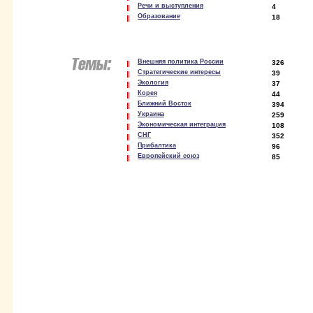
Речи и выступления
4
Образование
18
Внешняя политика России
326
Стратегические интересы
39
Экология
37
Корея
44
Ближний Восток
394
Украина
259
Экономическая интеграция
108
СНГ
352
Прибалтика
96
Европейский союз
85