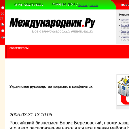
Куплю диплом
Новые
•
Булыжни
// ТРУ
•
Тихая Я
// КРИ
•
Виват, 
// БАТА
•
Счастли
// БАТА
ОБЗОР ПРЕССЫ
Украинское руководство погрязло в конфликтах
2005-03-31 13:10:05
Российский бизнесмен Борис Березовский, проживающи
что в его распоряжении находятся все пленки майора