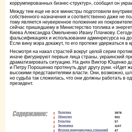
коррумпированных бизнес-структур», сообщил он укр
Между тем еще не все министры подготовили внутрив
собственного назначения и соответственно даже не по
тому является неуверенное положение их покровителе
сейчас пришедшему в Министерство топлива и энергет
Киева Александра Омельченко Ивану Плачкову. Сегод
фальсификациях и использовании админресурса на дов
Если вину мэра докажут, то его протеже удержаться в к
Несмотря на накал страстей вокруг целой серии против
иначе фигурируют первые лица страны, украинский пр
драматизировать ситуацию. На днях Виктор Ющенко д
и Петру Порошенко протянуть друг другу руки. «Идет 
высокими представителями власти. Они, возможно, шли
но судьба так сложилась, что они должны работать в о
президент.
Политика
3878
Общество
502
Культура
57
Экономика
1107
История международных отношений
47