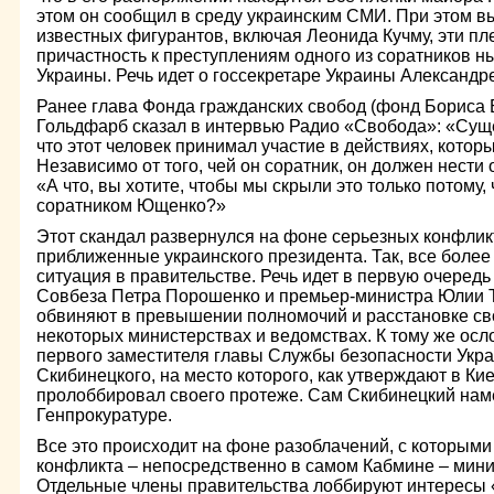
этом он сообщил в среду украинским СМИ. При этом вы
известных фигурантов, включая Леонида Кучму, эти п
причастность к преступлениям одного из соратников 
Украины. Речь идет о госсекретаре Украины Александр
Ранее глава Фонда гражданских свобод (фонд Бориса 
Гольдфарб сказал в интервью Радио «Свобода»: «Сущ
что этот человек принимал участие в действиях, котор
Независимо от того, чей он соратник, он должен нести 
«А что, вы хотите, чтобы мы скрыли это только потому,
соратником Ющенко?»
Этот скандал развернулся на фоне серьезных конфликт
приближенные украинского президента. Так, все боле
ситуация в правительстве. Речь идет в первую очередь
Совбеза Петра Порошенко и премьер-министра Юлии
обвиняют в превышении полномочий и расстановке св
некоторых министерствах и ведомствах. К тому же осл
первого заместителя главы Службы безопасности Укр
Скибинецкого, на место которого, как утверждают в К
пролоббировал своего протеже. Сам Скибинецкий нам
Генпрокуратуре.
Все это происходит на фоне разоблачений, с которыми
конфликта – непосредственно в самом Кабмине – мин
Отдельные члены правительства лоббируют интересы