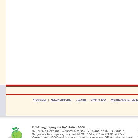
Форумы
|
Наши авторы
|
Архив
|
СМИ о МО
|
Журналисты-меж
© "Международник.Ру" 2004–2006
Лицензия Росохранкультуры Эл ФС 77-20365 от 03.04.2005 г.
Лицензия Росохранкультуры ПИ ФС 77-19567 от 03.04.2005 г.
Учредитель: ООО «Международник», агентство PR и информации